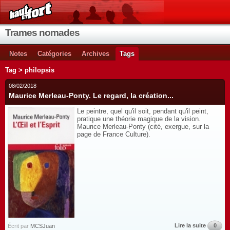
Trames nomades
Notes
Catégories
Archives
Tags
Tag > philopsis
08/02/2018
Maurice Merleau-Ponty. Le regard, la création...
Le peintre, quel qu'il soit, pendant qu'il peint,
pratique une théorie magique de la vision.
Maurice Merleau-Ponty (cité, exergue, sur la
page de France Culture).
Lire la suite
0
Écrit par
MCSJuan