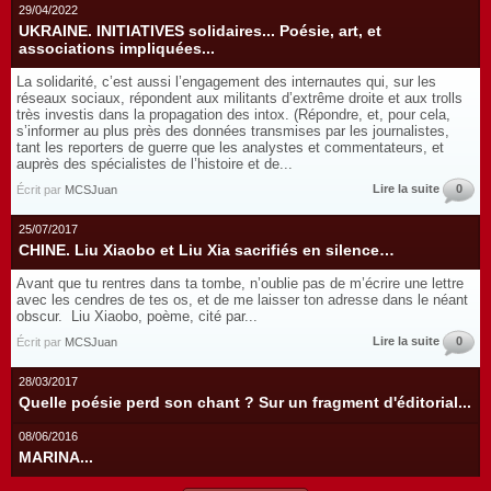
29/04/2022
UKRAINE. INITIATIVES solidaires... Poésie, art, et
associations impliquées...
La solidarité, c’est aussi l’engagement des internautes qui, sur les
réseaux sociaux, répondent aux militants d’extrême droite et aux trolls
très investis dans la propagation des intox. (Répondre, et, pour cela,
s’informer au plus près des données transmises par les journalistes,
tant les reporters de guerre que les analystes et commentateurs, et
auprès des spécialistes de l’histoire et de...
Lire la suite
0
Écrit par
MCSJuan
25/07/2017
CHINE. Liu Xiaobo et Liu Xia sacrifiés en silence…
Avant que tu rentres dans ta tombe, n’oublie pas de m’écrire une lettre
avec les cendres de tes os, et de me laisser ton adresse dans le néant
obscur. Liu Xiaobo, poème, cité par...
Lire la suite
0
Écrit par
MCSJuan
28/03/2017
Quelle poésie perd son chant ? Sur un fragment d'éditorial...
08/06/2016
MARINA...