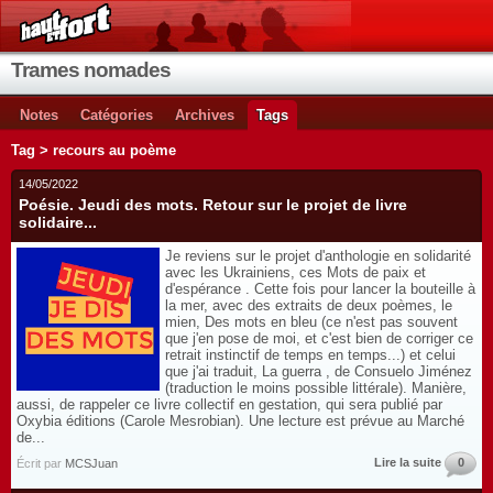
Trames nomades
Notes
Catégories
Archives
Tags
Tag > recours au poème
14/05/2022
Poésie. Jeudi des mots. Retour sur le projet de livre
solidaire...
Je reviens sur le projet d'anthologie en solidarité
avec les Ukrainiens, ces Mots de paix et
d'espérance . Cette fois pour lancer la bouteille à
la mer, avec des extraits de deux poèmes, le
mien, Des mots en bleu (ce n'est pas souvent
que j'en pose de moi, et c'est bien de corriger ce
retrait instinctif de temps en temps...) et celui
que j'ai traduit, La guerra , de Consuelo Jiménez
(traduction le moins possible littérale). Manière,
aussi, de rappeler ce livre collectif en gestation, qui sera publié par
Oxybia éditions (Carole Mesrobian). Une lecture est prévue au Marché
de...
Lire la suite
0
Écrit par
MCSJuan