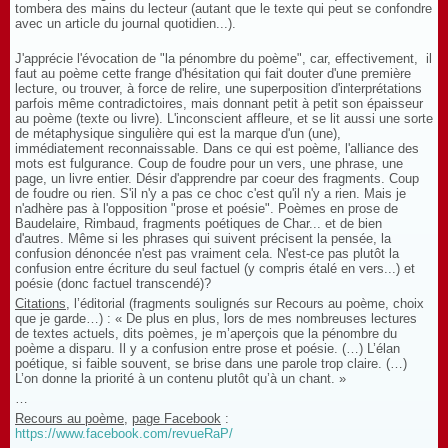
tombera des mains du lecteur (autant que le texte qui peut se confondre
avec un article du journal quotidien...).
J'apprécie l'évocation de "la pénombre du poème", car, effectivement, il
faut au poème cette frange d'hésitation qui fait douter d'une première
lecture, ou trouver, à force de relire, une superposition d'interprétations
parfois même contradictoires, mais donnant petit à petit son épaisseur
au poème (texte ou livre). L'inconscient affleure, et se lit aussi une sorte
de métaphysique singulière qui est la marque d'un (une),
immédiatement reconnaissable. Dans ce qui est poème, l'alliance des
mots est fulgurance. Coup de foudre pour un vers, une phrase, une
page, un livre entier. Désir d'apprendre par coeur des fragments. Coup
de foudre ou rien. S'il n'y a pas ce choc c'est qu'il n'y a rien. Mais je
n'adhère pas à l'opposition "prose et poésie". Poèmes en prose de
Baudelaire, Rimbaud, fragments poétiques de Char... et de bien
d'autres. Même si les phrases qui suivent précisent la pensée, la
confusion dénoncée n'est pas vraiment cela. N'est-ce pas plutôt la
confusion entre écriture du seul factuel (y compris étalé en vers...) et
poésie (donc factuel transcendé)?
Citations
, l’éditorial (fragments soulignés sur Recours au poème, choix
que je garde…) : « De plus en plus, lors de mes nombreuses lectures
de textes actuels, dits poèmes, je m’aperçois que la pénombre du
poème a disparu. Il y a confusion entre prose et poésie. (…) L’élan
poétique, si faible souvent, se brise dans une parole trop claire. (…)
L’on donne la priorité à un contenu plutôt qu’à un chant. »
…
Recours au poème
,
page Facebook
:
https://www.facebook.com/revueRaP/