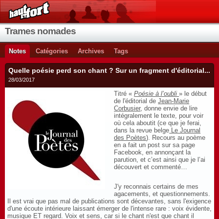
Trames nomades
Notes
Catégories
Archives
Tags
Quelle poésie perd son chant ? Sur un fragment d'éditorial...
28/03/2017
Titré «
Poésie à l’oubli
» le début
de l'éditorial de
Jean-Marie
Corbusier
, donne envie de lire
intégralement le texte, pour voir
où cela aboutit (ce que je ferai,
dans la revue belge
Le Journal
des Poètes
). Recours au poème
en a fait un post sur sa page
Facebook, en annonçant la
parution, et c’est ainsi que je l’ai
découvert et commenté…
J'y reconnais certains de mes
agacements, et questionnements.
Il est vrai que pas mal de publications sont décevantes, sans l'exigence
d'une écoute intérieure laissant émerger de l'intense rare : voix évidente,
musique ET regard. Voix et sens, car si le chant n'est que chant il