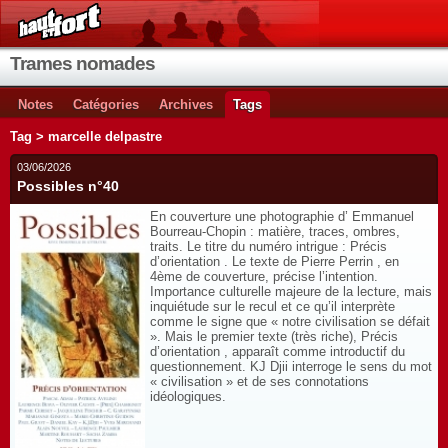
Trames nomades
Notes
Catégories
Archives
Tags
Tag > marcelle delpastre
03/06/2026
Possibles n°40
En couverture une photographie d’ Emmanuel
Bourreau-Chopin : matière, traces, ombres,
traits. Le titre du numéro intrigue : Précis
d’orientation . Le texte de Pierre Perrin , en
4ème de couverture, précise l’intention.
Importance culturelle majeure de la lecture, mais
inquiétude sur le recul et ce qu’il interprète
comme le signe que « notre civilisation se défait
». Mais le premier texte (très riche), Précis
d’orientation , apparaît comme introductif du
questionnement. KJ Djii interroge le sens du mot
« civilisation » et de ses connotations
idéologiques.