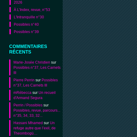
2026
À L’Index, revue, n°53
L'Intranquille n°30
Possibles n°40
Possibles n°39
COMMENTAIRES
RÉCENTS
Marie-Josée Christien
sur
Possibles n°37, Les Carnets
III
Pierre Perrin
sur
Possibles
n°37, Les Carnets III
mRébecca
sur
Un recueil
d'Armand Segura
Perrin / Possibles
sur
Possibles, revue, parcours...
n°35, 34, 33, 32...
Hassani Mhamed
sur
Un
refuge autre que l’exil, de
Theombogü....