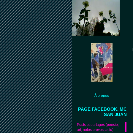
À propos
PAGE FACEBOOK. MC
SAN JUAN
Posts et partages (poésie,
art, notes brèves, actu).