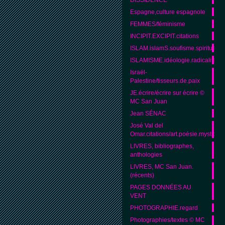
Espagne,culture espagnole
FEMMES/féminisme
INCIPIT.EXCIPIT.citations
ISLAM.islamS.soufisme.spiritualité
ISLAMISME.idéologie.radicalité.
Israël-
Palestine/tisseurs.de.paix
JE.écrire/écrire sur écrire ©
MC San Juan
Jean SÉNAC
José Val del
Omar.citations/art.poésie.mystique
LIVRES, bibliographes,
anthologies
LIVRES, MC San Juan.
(récents)
PAGES DONNÉES AU
VENT
PHOTOGRAPHIE.regard
Photographies/textes © MC