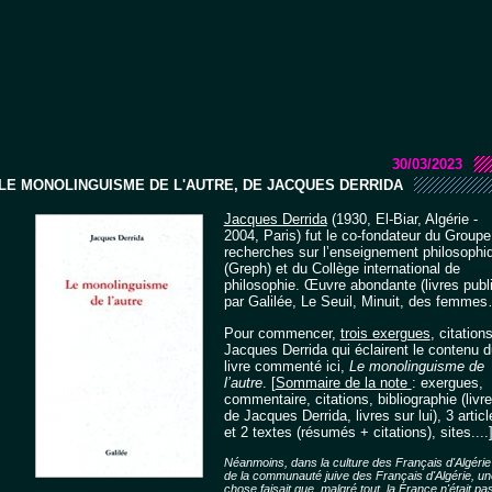
30/03/2023
LE MONOLINGUISME DE L'AUTRE, DE JACQUES DERRIDA
Jacques Derrida
(1930, El-Biar, Algérie -
2004, Paris) fut le co-fondateur du Groupe
recherches sur l’enseignement philosophi
(Greph) et du Collège international de
philosophie. Œuvre abondante (livres publ
par Galilée, Le Seuil, Minuit, des femmes
Pour commencer,
trois exergues
, citation
Jacques Derrida qui éclairent le contenu d
livre commenté ici,
Le monolinguisme de
l’autre
. [
Sommaire de la note
: exergues,
commentaire, citations, bibliographie (livr
de Jacques Derrida, livres sur lui), 3 articl
et 2 textes (résumés + citations), sites....
Néanmoins, dans la culture des Français d'Algérie
de la communauté juive des Français d'Algérie, un
chose faisait que, malgré tout, la France n'était pa