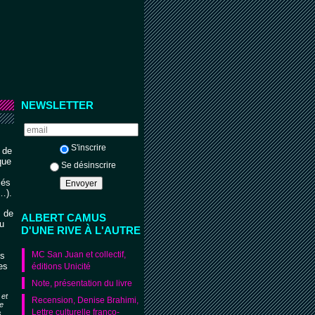
NEWSLETTER
S'inscrire
 de
que
Se désinscrire
iés
…).
s de
ALBERT CAMUS
u
D'UNE RIVE À L'AUTRE
MC San Juan et collectif,
es
es
éditions Unicité
]
Note, présentation du livre
 et
Recension, Denise Brahimi,
e
Lettre culturelle franco-
s