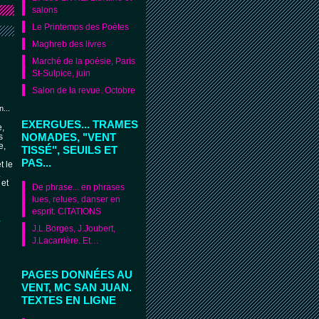
salons
Le Printemps des Poètes
Maghreb des livres
Marché de la poésie, Paris
St-Sulpice, juin
Salon de la revue. Octobre
,
...
EXERGUES... TRAMES
e,
NOMADES, "VENT
s
e,
TISSÉ", SEUILS ET
PAS...
t le
.
 et
De phrase... en phrases
lues, relues, danser en
esprit. CITATIONS
-
J.L.Borges, J.Joubert,
J.Lacarrière. Et…
PAGES DONNÉES AU
VENT, MC SAN JUAN.
TEXTES EN LIGNE