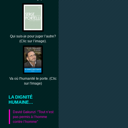
Qui suis-je pour juger l’autre?
(Clic sur l’image).
Va où l'humanité te porte. (Clic
sur l'image)
LA DIGNITÉ
HUMAINE…
David Gakunzi :"Tout n’est
pas permis à l’homme
contre l’homme"