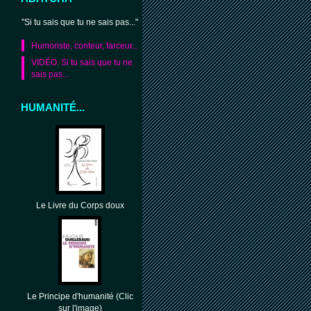
"Si tu sais que tu ne sais pas..."
Humoriste, conteur, farceur...
VIDÉO. Si tu sais que tu ne
sais pas...
HUMANITÉ...
Le Livre du Corps doux
Le Principe d'humanité (Clic
sur l'image)