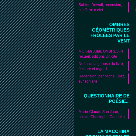
Sabine Dewulf, recension,
sur Terre à ciel
OMBRES
GÉOMÉTRIQUES
FRÔLÉES PAR LE
VENT
MC San Juan, OMBRES, le
recueil, éditions Unicité
Note sur la genèse du livre,
écriture et regard
Recension, par Michel Diaz,
sur son site
QUESTIONNAIRE DE
POÉSIE...
Marie-Claude San Juan,
site de Christophe Condello
LA MACCHINA