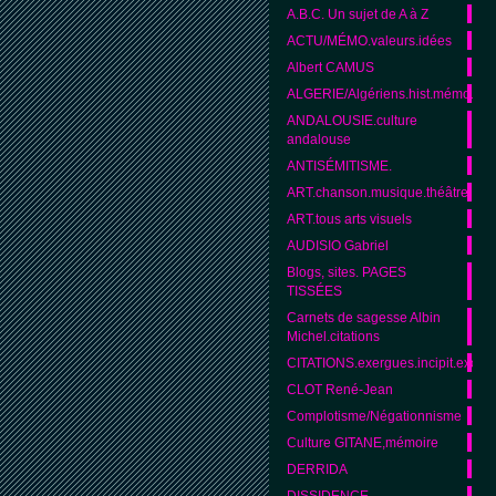
A.B.C. Un sujet de A à Z
ACTU/MÉMO.valeurs.idées
Albert CAMUS
ALGERIE/Algériens.hist.mémo.cult
ANDALOUSIE.culture
andalouse
ANTISÉMITISME.
ART.chanson.musique.théâtre
ART.tous arts visuels
AUDISIO Gabriel
Blogs, sites. PAGES
TISSÉES
Carnets de sagesse Albin
Michel.citations
CITATIONS.exergues.incipit.excipit
CLOT René-Jean
Complotisme/Négationnisme
Culture GITANE,mémoire
DERRIDA
DISSIDENCE