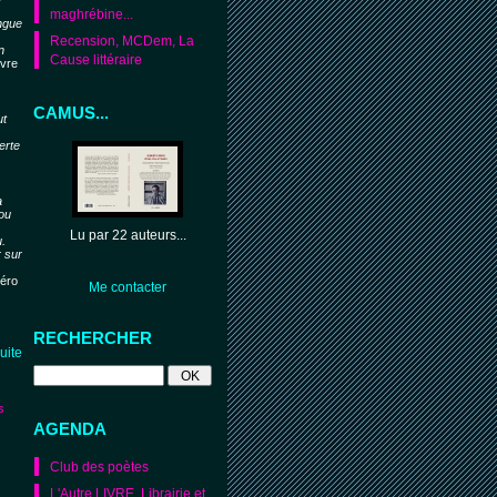
maghrébine...
ngue
Recension, MCDem, La
n
Cause littéraire
ivre
CAMUS...
ut
erte
a
 ou
Lu par 22 auteurs...
.
r sur
éro
Me contacter
RECHERCHER
suite
s
AGENDA
Club des poètes
L'Autre LIVRE. Librairie et