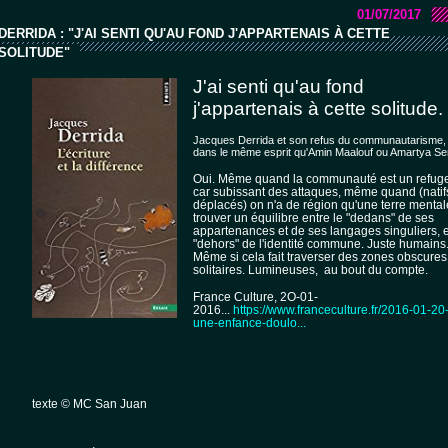
01/07/2017
DERRIDA : "J'AI SENTI QU'AU FOND J'APPARTENAIS À CETTE
SOLITUDE"
J'ai senti qu'au fond
j'appartenais à cette solitude.
Jacques Derrida et son refus du communautarisme
dans le même esprit qu'Amin Maalouf ou Amartya Sen
Oui. Même quand la communauté est un refug
car subissant des attaques, même quand (natif
déplacés) on n'a de région qu'une terre mental
trouver un équilibre entre le "dedans" de ses
appartenances et de ses langages singuliers, e
"dehors" de l'identité commune. Juste humains
Même si cela fait traverser des zones obscures
solitaires. Lumineuses, au bout du compte.
France Culture, 2O-01-
2016...
https://www.franceculture.fr/2016-01-20
une-enfance-doulo...
texte © MC San Juan