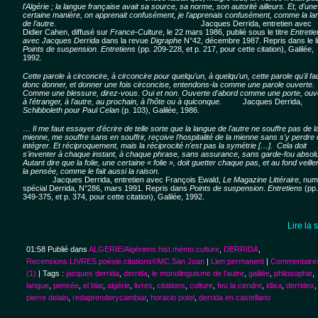
l'Algérie ; la langue française avait sa source, sa norme, son autorité ailleurs. Et, d'une
certaine manière, on apprenait confusément, je l'apprenais confusément, comme la la
de l’autre.
Jacques Derrida, entretien avec
Didier Cahen, diffusé sur
France-Culture
, le 22 mars 1986, publié sous le titre
Entretie
avec Jacques Derrida
dans la revue
Digraphe
N°42, décembre 1987. Repris dans le l
Points de suspension. Entretiens
(pp. 209-228, et p. 217, pour cette citation), Galilée,
1992.
Cette parole à circoncire, à circoncire pour quelqu'un, à quelqu'un, cette parole qu'il fa
donc donner, et donner une fois circoncise, entendons-la comme une parole ouverte.
Comme une blessure, direz-vous. Oui et non. Ouverte d'abord comme une porte, ouv
à l'étranger, à l'autre, au prochain, à l'hôte ou à quiconque.
Jacques Derrida,
Schibboleth pour Paul Celan
(p. 103), Galilée, 1986.
…
Il me faut essayer d'écrire de telle sorte que la langue de l'autre ne souffre pas de l
mienne, me souffre sans en souffrir, reçoive l'hospitalité de la mienne sans s'y perdre
intégrer. Et réciproquement, mais la réciprocité n'est pas la symétrie […]. Cela doit
s'inventer à chaque instant, à chaque phrase, sans assurance, sans garde-fou absolu
Autant dire que la folie, une certaine « folie », doit guetter chaque pas, et au fond veille
la pensée, comme le fait aussi la raison.
Jacques Derrida, entretien avec François Ewald,
Le Magazine Littéraire
, num
spécial Derrida, N°286, mars 1991. Repris dans
Points de suspension
.
Entretiens
(pp.
349-375, et p. 374, pour cette citation), Galilée, 1992.
Lire la 
01:58 Publié dans
ALGERIE/Algériens.hist.mémo.culture
,
DERRIDA
,
Recensions.LIVRES.poésie.citations©MC.San Juan
|
Lien permanent
|
Commentaire
(1)
| Tags :
jacques derrida
,
derrida
,
le monolinguisme de l’autre
,
galilée
,
philosophie
,
langue
,
pensée
,
el biar
,
algérie
,
livres
,
citations
,
culture
,
feu la cendre
,
idixa
,
derridex
,
pierre delain
,
redaprenderycambiar
,
horacio potel
,
derrida en castellano