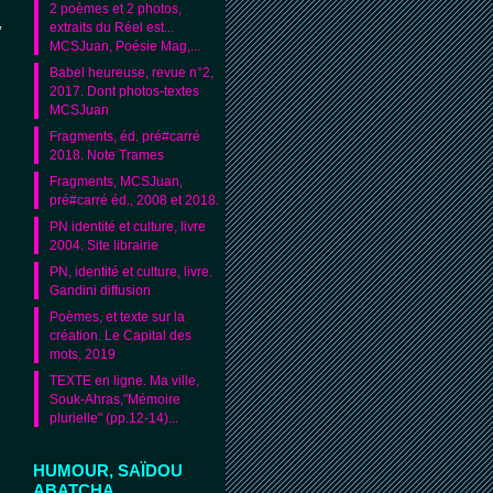
2 poèmes et 2 photos,
,
extraits du Réel est...
MCSJuan, Poésie Mag,...
Babel heureuse, revue n°2,
2017. Dont photos-textes
MCSJuan
Fragments, éd. pré#carré
2018. Note Trames
Fragments, MCSJuan,
pré#carré éd., 2008 et 2018.
PN identité et culture, livre
2004. Site librairie
PN, identité et culture, livre.
Gandini diffusion
Poèmes, et texte sur la
création. Le Capital des
mots, 2019
TEXTE en ligne. Ma ville,
Souk-Ahras,"Mémoire
plurielle" (pp.12-14)...
HUMOUR, SAÏDOU
ABATCHA