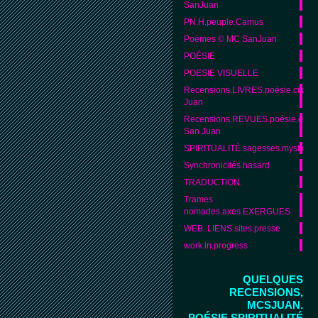
SanJuan
PN.H.peuple.Camus
Poèmes © MC SanJuan
POÉSIE
POESIE VISUELLE
Recensions.LIVRES.poésie.citat
Juan
Recensions.REVUES.poésie.citat
San Juan
SPIRITUALITÉ.sagesses.mystique
Synchronicités.hasard
TRADUCTION.
Trames
nomades.axes.EXERGUES
WEB..LIENS.sites.presse
work.in.progress
QUELQUES
RECENSIONS,
MCSJUAN.
POÉSIE,SPIRITUALITÉ