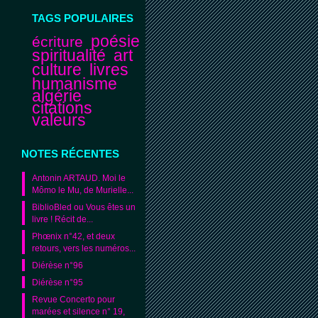
TAGS POPULAIRES
poésie
écriture
spiritualité
art
culture
livres
humanisme
algérie
citations
valeurs
NOTES RÉCENTES
Antonin ARTAUD. Moi le
Mômo le Mu, de Murielle...
BiblioBled ou Vous êtes un
livre ! Récit de...
Phœnix n°42, et deux
retours, vers les numéros...
Diérèse n°96
Diérèse n°95
Revue Concerto pour
marées et silence n° 19,