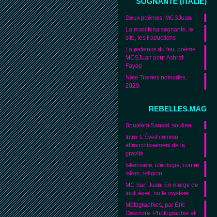
SOGNANTE (ITALIE)
Deux poèmes, MCSJuan
La macchina sognante, le
site, les traductions
La patience du feu, poème
MCSJuan pour Ashraf
Fayad
Note Trames nomades,
2020.
REBELLES.MAG
Boualem Sansal, soutien
Intro. L'Éveil comme
affranchissement de la
gravité
Islamisme, idéologie, contre
islam, religion
MC San Juan. En marge de
tout, éveil, ou le mystère...
Métagraphies, par Éric
Desordre. Photographie et