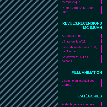
métaphysique...
Poème, Arrêtez, MC San
Juan
REVUES.RECENSIONS
MC SJUAN
À L'Index n°45
L'Intranquille n°23
Les Cahiers du Sens n°30,
Le Silence
Saraswati n°16. Les
saisons
FILM, ANIMATION
L'homme qui plantait des
arbres...
CATÉGORIES
A.aleph.genèses.pensée