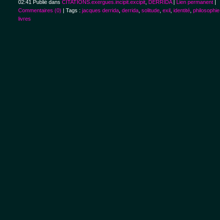
02:41 Publié dans
CITATIONS.exergues.incipit.excipit
,
DERRIDA
|
Lien permanent
|
Commentaires (0)
| Tags :
jacques derrida
,
derrida
,
solitude
,
exil
,
identité
,
philosophie
livres