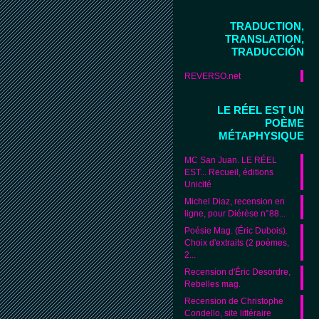
TRADUCTION,
TRANSLATION,
TRADUCCIÓN
REVERSO.net
LE RÉEL EST UN
POÈME
MÉTAPHYSIQUE
MC San Juan. LE RÉEL
EST... Recueil, éditions
Unicité
Michel Diaz, recension en
ligne, pour Diérèse n°88...
Poésie Mag. (Éric Dubois).
Choix d'extraits (2 poèmes,
2...
Recension d'Éric Desordre,
Rebelles mag.
Recension de Christophe
Condello, site littéraire