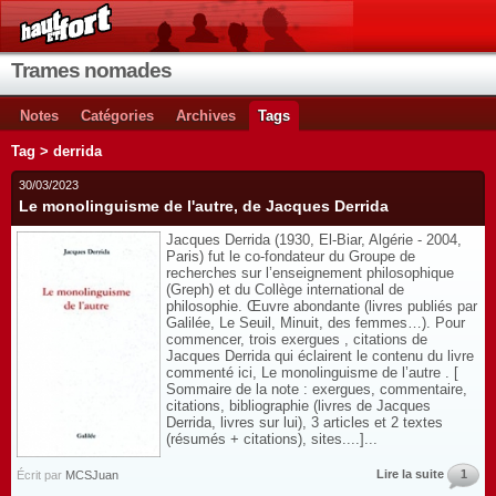
Trames nomades
Notes
Catégories
Archives
Tags
Tag > derrida
30/03/2023
Le monolinguisme de l'autre, de Jacques Derrida
Jacques Derrida (1930, El-Biar, Algérie - 2004,
Paris) fut le co-fondateur du Groupe de
recherches sur l’enseignement philosophique
(Greph) et du Collège international de
philosophie. Œuvre abondante (livres publiés par
Galilée, Le Seuil, Minuit, des femmes…). Pour
commencer, trois exergues , citations de
Jacques Derrida qui éclairent le contenu du livre
commenté ici, Le monolinguisme de l’autre . [
Sommaire de la note : exergues, commentaire,
citations, bibliographie (livres de Jacques
Derrida, livres sur lui), 3 articles et 2 textes
(résumés + citations), sites....]...
Lire la suite
1
Écrit par
MCSJuan