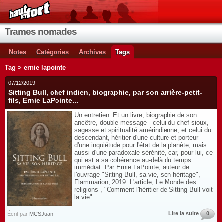
Trames nomades
Notes
Catégories
Archives
Tags
Tag > ernie lapointe
07/12/2019
Sitting Bull, chef indien, biographie, par son arrière-petit-
fils, Ernie LaPointe...
Un entretien. Et un livre, biographie de son
ancêtre, double message - celui du chef sioux,
sagesse et spiritualité amérindienne, et celui du
descendant, héritier d'une culture et porteur
d'une inquiétude pour l'état de la planète, mais
aussi d'une paradoxale sérénité, car, pour lui, ce
qui est a sa cohérence au-delà du temps
immédiat. Par Ernie LaPointe, auteur de
l'ouvrage "Sitting Bull, sa vie, son héritage",
Flammarion, 2019. L'article, Le Monde des
religions , "Comment l'héritier de Sitting Bull voit
la vie"......
Lire la suite
0
Écrit par
MCSJuan