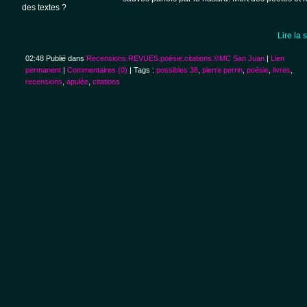
des textes ?
Lire la 
02:48 Publié dans
Recensions.REVUES.poésie.citations.©MC San Juan
|
Lien
permanent
|
Commentaires (0)
| Tags :
possibles 38
,
pierre perrin
,
poésie
,
livres
,
recensions
,
apulée
,
citations