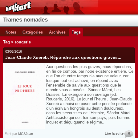
Trames nomades
Notes
Catégories
Archives
Tags
Tag > rougerie
03/05/2016
Jean-Claude Xuereb. Répondre aux questions graves...
Aux questions les plus graves, nous répondons,
en fin de compte, par notre existence entière. Ce
que l’on dit entre temps n’a aucune valeur, car
lorsque tout est achevé, on répond avec
l’ensemble de sa vie aux questions que le
monde vous a posées. Sándor Márai, Les
Braises En exergue à son ouvrage (éd.
Rougerie, 2016), Le jour ni l’heure , Jean-Claude
Xuereb a choisi de poser cette pensée profonde
d’un écrivain hongrois au destin douloureux,
dans les secousses de l’Histoire, Sándor Márai .
Antifasciste qui doit fuir son pays, puis homme
inquiet et déçu quand le régime...
Lire la suite
0
Écrit par
MCSJuan