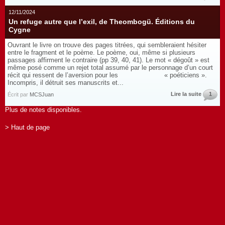
12/11/2024
Un refuge autre que l’exil, de Theombogü. Éditions du
Cygne
Ouvrant le livre on trouve des pages titrées, qui sembleraient hésiter
entre le fragment et le poème. Le poème, oui, même si plusieurs
passages affirment le contraire (pp 39, 40, 41). Le mot « dégoût » est
même posé comme un rejet total assumé par le personnage d’un court
récit qui ressent de l’aversion pour les « poéticiens ».
Incompris, il détruit ses manuscrits et...
Lire la suite
1
Écrit par
MCSJuan
Plus de notes disponibles.
> Haut de page