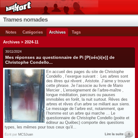
Trames nomades
Notes
Catégories
Archives
Tags
Archives > 2024-11
30/11/2024
Mes réponses au questionnaire de Pi [P(oés)i(e)] de
Christophe Condello...
En accueil des pages du site de Christophe
Condello , l’exergue suivant : Les arbres sont
des êtres qui rêvent , Aristote. J’aime y trouver
cette phrase. Je l’associe au livre de Mario
Mercier , L’enseignement de l’arbre-maître ,
longue méditation, parcours ou pauses
immobiles en forêt, la nuit surtout. Rêves des
arbres et rêves d’un arbre se mêlant aux siens.
Le message de l’arbre est, notamment, que
l’homme est un arbre qui marche ... Le
questionnaire de Christophe Condello (poète et
éditeur au Québec) comporte des questions
types, les mêmes pour tous ceux qu’il...
Lire la suite
0
Écrit par
MCSJuan