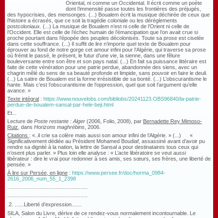
Oriental, ni comme un Occidental. Il écrit comme un poète
dont l’immensité passe toutes les frontières des préjugés,
des hypocrisies, des mensonges. (...) Boualem écrit la musique déchirée de ceux que
l’histoire a écrasés, que ce soit la tragédie coloniale ou les dérèglements
postcoloniaux. (...) La musique de Boualem n’est ni celle de l’Orient ni celle de
l’Occident. Elle est celle de l’échec humain de l’émancipation que l’on avait crue si
proche pourtant dans l’épopée des peuples décolonisés. Toute sa prose est ciselée
dans cette souffrance. (...) Il suffit de lire n’importe quel texte de Boualem pour
éprouver au fond de notre gorge cet amour infini pour l’Algérie, qui traverse sa prose
où frémit le passé, le présent, le futur d’une vie, la sienne, dans une fêlure
bouleversante entre son être et son pays natal. (...) En fait sa puissance littéraire est
faite de cette vénération pour une patrie perdue, abandonnée des siens, avec un
chagrin mêlé du sens de sa beauté profonde et limpide, sans pouvoir en faire le deuil.
(...) La satire de Boualem est la forme irrésistible de sa bonté. (...) L’obscurantisme le
hante. Mais c’est l’obscurantisme de l’oppression, quel que soit l’argument qu’elle
avance. »
Texte intégral
:
https://www.nouvelobs.com/bibliobs/20241123.OBS96840/la-patrie-
perdue-de-boualem-sansal-par-hele-beji.html
Et...
Lecture de
Poste restante : Alger
(2006, Folio, 2008), par
Bernadette Rey Mimoso-
Ruiz
, dans
Horizons maghrébins
, 2006.
Citations
:
«
..il crie sa colère mais aussi son amour infini de l’Algérie. » (...)
«
Significativement dédiée au Président Mohamed Boudiaf, assassiné avant d’avoir pu
rendre sa dignité à la nation, la lettre de Sansal a pour destinataires tous ceux qui
n’osent plus parler. » Plus loin elle analyse : « L’acte libératoire se veut aussi
libérateur : dire le vrai pour redonner à ses amis, ses sœurs, ses frères, une liberté de
pensée. »
À lire sur Persée,
en ligne
:
https://www.persee.fr/doc/horma_0984-
2616_2006_num_55_1_2398
.......................................................
.......................................................
.
.2.
.....Liberté d’expression.......
SILA, Salon du Livre, dérive de ce rendez-vous normalement incontournable. Le