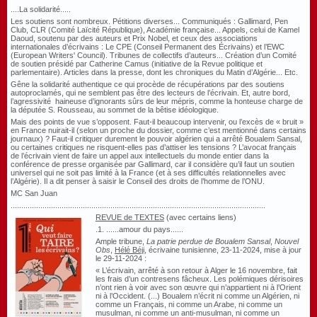
....La solidarité.....
Les soutiens sont nombreux. Pétitions diverses... Communiqués : Gallimard, Pen
Club, CLR (Comité Laïcité République), Académie française... Appels, celui de Kamel
Daoud, soutenu par des auteurs et Prix Nobel, et ceux des associations
internationales d’écrivains :
Le
CPE (Conseil Permanent des Écrivains) et l’EWC
(European Writers' Council). Tribunes de collectifs d’auteurs... Création d’un Comité
de soutien présidé par Catherine Camus (initiative de la Revue politique et
parlementaire). Articles dans la presse, dont les chroniques du Matin d’Algérie... Etc.
Gêne la solidarité authentique ce qui procède de récupérations par des soutiens
autoproclamés, qui ne semblent pas être des lecteurs de l’écrivain. Et, autre bord,
l’agressivité haineuse d’ignorants sûrs de leur mépris, comme la honteuse charge de
la députée S. Rousseau, au sommet de la bêtise idéologique.
Mais des points de vue s’opposent. Faut-il beaucoup intervenir, ou l’excès de « bruit »
en France nuirait-il (selon un proche du dossier, comme c’est mentionné dans certains
journaux) ? Faut-il critiquer durement le pouvoir algérien qui a arrêté Boualem Sansal,
ou certaines critiques ne risquent-elles pas d’attiser les tensions ? L’avocat français
de l’écrivain vient de faire un appel aux intellectuels du monde entier dans la
conférence de presse organisée par Gallimard, car il considère qu’il faut un soutien
universel qui ne soit pas limité à la France (et à ses difficultés relationnelles avec
l’Algérie). Il a dit penser à saisir le Conseil des droits de l’homme de l’ONU.
MC San Juan
........................................................................................................................
REVUE de TEXTES
(avec certains liens)
.1. ......amour du pays......
Ample tribune,
La patrie perdue de Boualem Sansal
,
Nouvel
Obs
,
Hélé Béji
, écrivaine tunisienne, 23-11-2024, mise à jour
le 29-11-2024 :
« L’écrivain, arrêté à son retour à Alger le 16 novembre, fait
les frais d’un contresens fâcheux. Les polémiques dérisoires
n’ont rien à voir avec son œuvre qui n’appartient ni à l’Orient
ni à l’Occident. (...) Boualem n’écrit ni comme un Algérien, ni
comme un Français, ni comme un Arabe, ni comme un
musulman, ni comme un anti-musulman, ni comme un