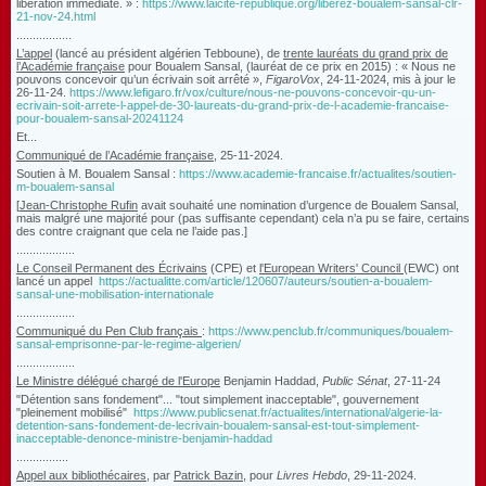
libération immédiate. » :
https://www.laicite-republique.org/liberez-boualem-sansal-clr-
21-nov-24.html
.................
L’appel
(lancé au président algérien Tebboune), de
trente lauréats du grand prix de
l’Académie française
pour Boualem Sansal, (lauréat de ce prix en 2015)
: « Nous ne
pouvons concevoir qu’un écrivain soit arrêté »,
FigaroVox
, 24-11-2024, mis à jour le
26-11-24.
https://www.lefigaro.fr/vox/culture/nous-ne-pouvons-concevoir-qu-un-
ecrivain-soit-arrete-l-appel-de-30-laureats-du-grand-prix-de-l-academie-francaise-
pour-boualem-sansal-20241124
Et...
Communiqué de l’Académie française
, 25-11-2024.
Soutien à M. Boualem Sansal :
https://www.academie-francaise.fr/actualites/soutien-
m-boualem-sansal
[
Jean-Christophe Rufin
avait souhaité une nomination d’urgence de Boualem Sansal,
mais malgré une majorité pour (pas suffisante cependant) cela n’a pu se faire, certains
des contre craignant que cela ne l’aide pas.]
..................
Le Conseil Permanent des Écrivains
(CPE) et
l'European Writers' Council
(EWC) ont
lancé un appel
https://actualitte.com/article/120607/auteurs/soutien-a-boualem-
sansal-une-mobilisation-internationale
..................
Communiqué du Pen Club français
:
https://www.penclub.fr/communiques/boualem-
sansal-emprisonne-par-le-regime-algerien/
..................
Le
Ministre
délégué chargé de l'Europe
Benjamin Haddad
,
Public Sénat
, 27-11-24
"Détention sans fondement"... "tout simplement inacceptable", gouvernement
"pleinement mobilisé"
https://www.publicsenat.fr/actualites/international/algerie-la-
detention-sans-fondement-de-lecrivain-boualem-sansal-est-tout-simplement-
inacceptable-denonce-ministre-benjamin-haddad
................
Appel aux bibliothécaires
, par
Patrick Bazin
,
pour
Livres Hebdo
, 29-11-2024.