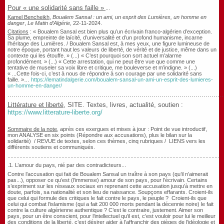
Pour
«
une solidarité sans faille
»
...
Kamel Bencheikh
,
Boualem Sansal : un ami, un esprit des Lumières, un homme en
danger
,
Le Matin d’Algérie
, 22-11-2024.
Citations
: « Boualem Sansal est bien plus qu’un écrivain franco-algérien d’exception.
Sa plume, empreinte de laïcité, d’universalité et d’un profond humanisme, incarne
l’héritage des Lumières. / Boualem Sansal est, à mes yeux, une figure lumineuse de
notre époque, portant haut les valeurs de liberté, de vérité et de justice, même dans un
contexte qui les étouffe. » (...) « C’est pourquoi son sort actuel m’alarme
profondément. » (...) « Cette arrestation, qui ne peut être vue que comme une
tentative de museler sa voix libre et critique, me bouleverse et m’indigne. » (...)
« ...Cette fois-ci, c’est à nous de répondre à son courage par une solidarité sans
faille. »…
https://lematindalgerie.com/boualem-sansal-un-ami-un-esprit-des-lumieres-
un-homme-en-danger/
............................................................................................................
Littérature et liberté
, SITE. Textes, livres, actualité, soutien :
https://www.litterature-liberte.org/
Sommaire de la note
, après ces exergues et mises à jour : Point de vue introductif,
mon ANALYSE en six points (Répondre aux accusations), plus le bilan sur la
solidarité) / REVUE de textes, selon ces thèmes, cinq rubriques / LIENS vers les
différents soutiens et communiqués.
..............................................................................................................................................
.
.1.
L’amour du pays, nié par des contradicteurs..
Contre l’accusation qui fait de
Boualem Sansal un traître à son pays (qu’il n’aimerait
pas...), opposer c
e qu’est (l’immense) amour de son pays
, pour l’écrivain.
Certains
s’expriment sur les réseaux sociaux en reprenant cette accusation jusqu’à mettre en
doute, parfois, sa nationalité et son lieu de naissance. Soupçons effarants.
Croient-ils
que celui qui formule des critiques le fait contre le pays, le peuple ? Croient-ils que
celui qui combat l’islamisme (qui a fait 200 000 morts pendant la décennie noire) le fait
contre la culture algérienne authentique ? C’est le contraire, justement. Aimer son
pays, pour un être conscient, pour l’intellectuel qu’il est, c’est vouloir pour lui le meilleur
des conditions de la liberté, c’est désirer aider à l’affranchir des pièges de l’idéologie et