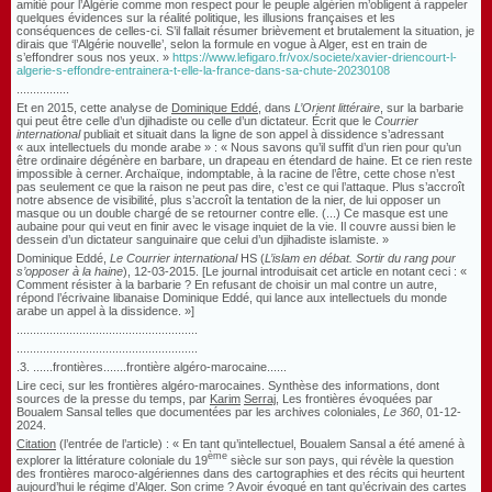
amitié pour l’Algérie comme mon respect pour le peuple algérien m’obligent à rappeler
quelques évidences sur la réalité politique, les illusions françaises et les
conséquences de celles-ci.
S’il fallait résumer brièvement et brutalement la situation, je
dirais que ‘l’Algérie nouvelle’, selon la formule en vogue à Alger, est en train de
s’effondrer sous nos yeux. »
https://www.lefigaro.fr/vox/societe/xavier-driencourt-l-
algerie-s-effondre-entrainera-t-elle-la-france-dans-sa-chute-20230108
................
Et en 2015, cette analyse de
Dominique Eddé
, dans
L’Orient littéraire
, sur la barbarie
qui peut être celle d’un djihadiste ou celle d’un dictateur. Écrit que le
Courrier
international
publiait et situait dans la ligne de son appel à dissidence s’adressant
« aux intellectuels du monde arabe » : « Nous savons qu’il suffit d’un rien pour qu’un
être ordinaire dégénère en barbare, un drapeau en étendard de haine. Et ce rien reste
impossible à cerner. Archaïque, indomptable, à la racine de l’être, cette chose n’est
pas seulement ce que la raison ne peut pas dire, c’est ce qui l’attaque. Plus s’accroît
notre absence de visibilité, plus s’accroît la tentation de la nier, de lui opposer un
masque ou un double chargé de se retourner contre elle. (...) Ce masque est une
aubaine pour qui veut en finir avec le visage inquiet de la vie. Il couvre aussi bien le
dessein d’un dictateur sanguinaire que celui d’un djihadiste islamiste. »
Dominique Eddé,
Le Courrier international
HS (
L’islam en débat. Sortir du rang pour
s’opposer à la haine
), 12-03-2015. [Le journal introduisait cet article en notant ceci : «
Comment résister à la barbarie ? En refusant de choisir un mal contre un autre,
répond l’écrivaine libanaise Dominique Eddé, qui lance aux intellectuels du monde
arabe un appel à la dissidence. »]
.......................................................
.......................................................
.3. ......frontières.......frontière algéro-marocaine......
Lire ceci, sur les
frontières algéro-marocaines
. Synthèse des informations, dont
sources de la presse du temps, par
Karim
Serraj
, Les frontières évoquées par
Boualem Sansal telles que documentées par les archives coloniales,
Le 360
, 01-12-
2024.
Citation
(l’entrée de l’article) : « En tant qu’intellectuel, Boualem Sansal a été amené à
ème
explorer la littérature coloniale du 19
siècle sur son pays, qui révèle la question
des frontières maroco-algériennes dans des cartographies et des récits qui heurtent
aujourd’hui le régime d’Alger. Son crime ? Avoir évoqué en tant qu’écrivain des cartes