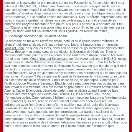
soutien de Netanyahu, et une position contre les Palestiniens, feraient bien de lire sa
tribune du 16-10-2023, publiée dans
Marianne
... Son regard critique sur Israël est
sans indulgence, malgré la sidération devant les horreurs du 7 octobre et leur suite. Il
regrette qu’Israël se dirige, selon lui,
«
à vive allure vers une république théocratique
ultraorthodoxe, sur le modèle iranien ou saoudien
»
.
Des Israéliens expriment aussi de
vives critiques inquiètes, similaires,au sujet de leur pays, sans être considérés
comme des citoyens méritant d’être poursuivis pour
«
atteinte à la sécurité de l’État
»
...
(Citations et lien vers son texte intégral sur ce conflit, et les points de vue, sur ce
sujet, d’Omar Youssef Souleimane et Boris Cyrulnik, en Revue de textes.).
.6.
L’idéologie supposée de Boualem Sansal...
Le reproche de flirt avec l’extrême droite, noté ici ou là (pour justifier méfiance et
silence) doit être analysé, et il faut y répondre.
L’écarte l’auteur franco-marocain
Youssef Jebri
, en quelques mots, dans son adresse au gouvernement algérien titrée
Tonton Boualem
, et demandant en conclusion la libération de l'écrivain. Et ne le
mentionnent même pas d’autres auteurs réagissant à l’arrestation, comme l’écrivain
d’origine syrienne
Omar Youssef Souleimane
ou l’écrivaine tunisienne
Hélé
Béji
, ou
les
rédacteurs
du
Matin d’Algérie
dans leurs chroniques de soutien... Car les lecteurs
vraiment connaisseurs de l’œuvre de Boualem Sansal savent que rien de ce qu’il écrit
ne peut correspondre ou nourrir une quelconque parenté avec les idéologies
d’extrême droite.
Mais ont accepté de s’y exprimer
des personnes qui ne sont pas sur
ces lignes. Pourquoi ? Parce que sur le sujet de l’islamisme ils y trouvent un espace
où c’est possible de le dénoncer. Choix de lassitude, de désespoir. Comme pour
l’anthropologue Florence Bergeaud Blackler qui a rencontré bien des obstacles dans
son travail sur le frérisme, et a été menacée gravement.
Ou l’ancien ambassadeur en
Algérie, Xavier Driencourt, désolé de parler dans le désert quand il tente de faire
passer des messages de lucidité que, semble-t-il, les autorités, en France,
n’entendent guère.
Ceux qui sont à blâmer ce sont ceux qui laissent à l’extrême droite
des combats qu’ils refusent de mener, faisant même des choix inverses, en
collaborant avec l'extrême droite qu’ils ne qualifient pas ainsi, celle des islamistes.
Boualem Sansal, lui, se comporte comme un être libre de toute appartenance, qui
parle avec tous, sans que cela soit compromission, car gardant sa liberté de
conscience critique.
Pou
r Boualem Sansal, le seul problème, là, est que son désir de
communiquer et transmettre, de dire (son éthique, en fait), l’a mis en danger, pour ne
pas s’être assez protégé des instrumentalisations haineuses prêtes à tout utiliser pour
nuire. L’imprudence n’est pas un crime. Et la haine aurait utilisé n’importe quoi.
...................