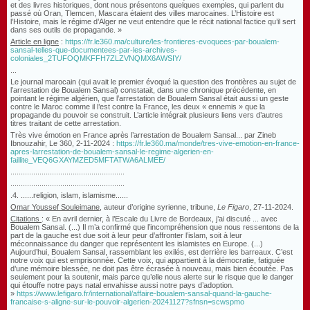
et des livres historiques, dont nous présentons quelques exemples, qui parlent du
passé où Oran, Tlemcen, Mascara étaient des villes marocaines. L’Histoire est
l’Histoire, mais le régime d’Alger ne veut entendre que le récit national factice qu’il sert
dans ses outils de propagande. »
Article en ligne
:
https://fr.le360.ma/culture/les-frontieres-evoquees-par-boualem-
sansal-telles-que-documentees-par-les-archives-
coloniales_2TUFOQMKFFH7ZLZVNQMX6AWSIY/
...
Le journal marocain (qui avait le premier évoqué la question des frontières au sujet de
l’arrestation de Boualem Sansal) constatait, dans une chronique précédente, en
pointant le régime algérien, que l’arrestation de Boualem Sansal était aussi un geste
contre le Maroc comme il l’est contre la France, les deux « ennemis » que la
propagande du pouvoir se construit. L’article intégrait plusieurs liens vers d’autres
titres traitant de cette arrestation.
Très vive émotion en France après l’arrestation de Boualem Sansal... par Zineb
Ibnouzahir, Le 360, 2-11-2024 :
https://fr.le360.ma/monde/tres-vive-emotion-en-france-
apres-larrestation-de-boualem-sansal-le-regime-algerien-en-
faillite_VEQ6GXAYMZED5MFTATWA6ALMEE/
.......................................................
.......................................................
.4. ......religion, islam, islamisme......
Omar Youssef Souleimane
, auteur d’origine syrienne, tribune,
Le Figaro
, 27-11-2024.
Citations
:
« En avril dernier, à l’Escale du Livre de Bordeaux, j’ai discuté ... avec
Boualem Sansal. (...) Il m’a confirmé que l’incompréhension que nous ressentons de la
part de la gauche est due soit à leur peur d’affronter l’islam, soit à leur
méconnaissance du danger que représentent les islamistes en Europe. (...)
Aujourd’hui, Boualem Sansal, rassemblant les exilés, est derrière les barreaux. C’est
notre voix qui est emprisonnée. Cette voix, qui appartient à la démocratie, fatiguée
d’une mémoire blessée, ne doit pas être écrasée à nouveau, mais bien écoutée. Pas
seulement pour la soutenir, mais parce qu’elle nous alerte sur le risque que le danger
qui étouffe notre pays natal envahisse aussi notre pays d’adoption.
»
https://www.lefigaro.fr/international/affaire-boualem-sansal-quand-la-gauche-
francaise-s-aligne-sur-le-pouvoir-algerien-20241127?sfnsn=scwspmo