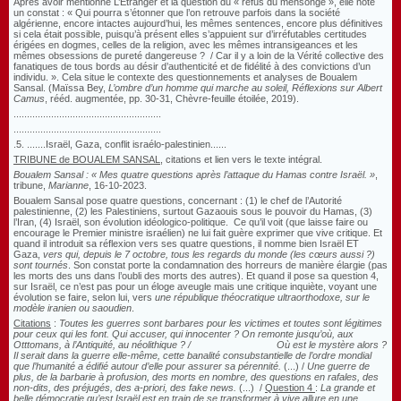
Après avoir mentionné L’Étranger et la question du « refus du mensonge », elle note
un constat : « Qui pourra s’étonner que l’on retrouve parfois dans la société
algérienne, encore intactes aujourd’hui, les mêmes sentences, encore plus définitives
si cela était possible, puisqu’à présent elles s’appuient sur d’irréfutables certitudes
érigées en dogmes, celles de la religion, avec les mêmes intransigeances et les
mêmes obsessions de pureté dangereuse ? / Car il y a loin de la Vérité collective des
fanatiques de tous bords au désir d’authenticité et de fidélité à des convictions d’un
individu. ». Cela situe le contexte des questionnements et analyses de Boualem
Sansal. (
Maïssa Bey,
L’ombre d’un homme qui marche au soleil, Réflexions sur Albert
Camus
, rééd. augmentée, pp. 30-31, Chèvre-feuille étoilée, 2019).
.......................................................
.......................................................
.5. .......Israël, Gaza, conflit israélo-palestinien......
TRIBUNE de BOUALEM SANSAL
, citations et lien vers le texte intégral.
Boualem Sansal : « Mes quatre questions après l’attaque du Hamas contre Israël. »
,
tribune,
Marianne
, 16-10-2023.
Boualem Sansal pose quatre questions, concernant : (1) le chef de l’Autorité
palestinienne, (2) les Palestiniens, surtout Gazaouis sous le pouvoir du Hamas, (3)
l’Iran, (4) Israël, son évolution idéologico-politique. Ce qu’il voit (que laisse faire ou
encourage le Premier ministre israélien) ne lui fait guère exprimer que vive critique. Et
quand il introduit sa réflexion vers ses quatre questions, il nomme bien Israël ET
Gaza,
vers qui, depuis le 7 octobre, tous les regards du monde (les cœurs aussi ?)
sont tournés
. Son constat porte la condamnation des horreurs de manière élargie (pas
les morts des uns dans l’oubli des morts des autres).
Et quand il pose sa question 4,
sur Israël, ce n’est pas pour un éloge aveugle mais une critique inquiète, voyant une
évolution se faire, selon lui, vers
une république théocratique ultraorthodoxe, sur le
modèle iranien ou saoudien
.
Citations
:
Toutes les guerres sont barbares pour les victimes et toutes sont légitimes
pour ceux qui les font. Qui accuser, qui innocenter ? On remonte jusqu’où, aux
Otttomans, à l’Antiquité, au néolithique ? / Où est le mystère alors ?
Il serait dans la guerre elle-même, cette banalité consubstantielle de l’ordre mondial
que l’humanité a édifié autour d’elle pour assurer sa pérennité.
(...) /
Une guerre de
plus, de la barbarie à profusion, des morts en nombre, des questions en rafales, des
non-dits, des préjugés, des a-priori, des fake news.
(...) /
Question 4
:
La grande et
belle démocratie qu’est Israël est en train de se transformer à vive allure en une