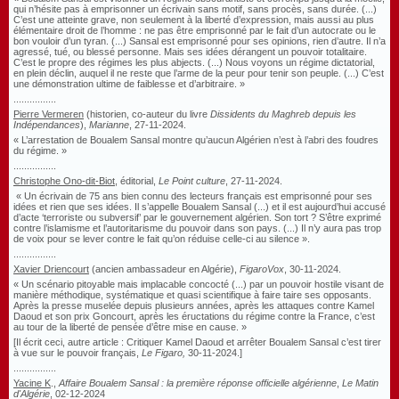
qui n’hésite pas à emprisonner un écrivain sans motif, sans procès, sans durée. (...)
C’est une atteinte grave, non seulement à la liberté d’expression, mais aussi au plus
élémentaire droit de l’homme : ne pas être emprisonné par le fait d’un autocrate ou le
bon vouloir d’un tyran. (...) Sansal est emprisonné pour ses opinions, rien d’autre. Il n’a
agressé, tué, ou blessé personne. Mais ses idées dérangent un pouvoir totalitaire.
C’est le propre des régimes les plus abjects. (...) Nous voyons un régime dictatorial,
en plein déclin, auquel il ne reste que l’arme de la peur pour tenir son peuple. (...) C’est
une démonstration ultime de faiblesse et d’arbitraire. »
................
Pierre Vermeren
(historien, co-auteur du livre
Dissidents du Maghreb depuis les
Indépendances
),
Marianne
, 27-11-2024.
« L’arrestation de Boualem Sansal montre qu’aucun Algérien n’est à l’abri des foudres
du régime. »
................
Christophe Ono-dit-Biot
, éditorial,
Le Point culture
, 27-11-2024.
« Un écrivain de 75 ans bien connu des lecteurs français est emprisonné pour ses
idées et rien que ses idées. Il s’appelle Boualem Sansal (...) et il est aujourd’hui accusé
d’acte ‘terroriste ou subversif’ par le gouvernement algérien. Son tort ? S’être exprimé
contre l’islamisme et l’autoritarisme du pouvoir dans son pays. (...) Il n’y aura pas trop
de voix pour se lever contre le fait qu’on réduise celle-ci au silence ».
................
Xavier Driencourt
(ancien ambassadeur en Algérie),
FigaroVox
, 30-11-2024.
« Un scénario pitoyable mais implacable concocté (...) par un pouvoir hostile visant de
manière méthodique, systématique et quasi scientifique à faire taire ses opposants.
Après la presse muselée depuis plusieurs années, après les attaques contre Kamel
Daoud et son prix Goncourt, après les éructations du régime contre la France, c’est
au tour de la liberté de pensée d’être mise en cause. »
[Il écrit ceci, autre article : Critiquer Kamel Daoud et arrêter Boualem Sansal c’est tirer
à vue sur le pouvoir français,
Le Figaro,
30-11-2024.]
................
Yacine K
.,
Affaire Boualem Sansal : la première réponse officielle algérienne
,
Le Matin
d'Algérie
, 02-12-2024