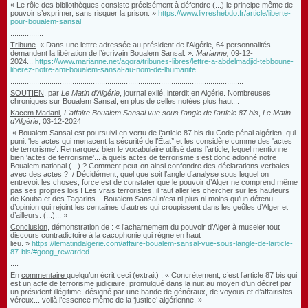
« Le rôle des bibliothèques consiste précisément à défendre (...) le principe même de
pouvoir s’exprimer, sans risquer la prison. »
https://www.livreshebdo.fr/article/liberte-
pour-boualem-sansal
................
Tribune
. « Dans une lettre adressée au président de l’Algérie, 64 personnalités
demandent la libération de l’écrivain Boualem Sansal. ».
Marianne,
09-12-
2024...
https://www.marianne.net/agora/tribunes-libres/lettre-a-abdelmadjid-tebboune-
liberez-notre-ami-boualem-sansal-au-nom-de-lhumanite
.................................................................................................................
SOUTIEN
, par
Le Matin d’Algérie
, journal exilé, interdit en Algérie. Nombreuses
chroniques sur Boualem Sansal, en plus de celles notées plus haut...
Kacem Madani
,
L'affaire Boualem Sansal vue sous l'angle de l'article 87 bis
,
Le Matin
d'Algérie
, 03-12-2024
« Boualem Sansal est poursuivi en vertu de l’article 87 bis du Code pénal algérien, qui
punit 'les actes qui menacent la sécurité de l’État’' et les considère comme des 'actes
de terrorisme'. Remarquez bien le vocabulaire utilisé dans l’article, lequel mentionne
bien 'actes de terrorisme'... à quels actes de terrorisme s’est donc adonné notre
Boualem national (...) ? Comment peut-on ainsi confondre des déclarations verbales
avec des actes ? / Décidément, quel que soit l’angle d’analyse sous lequel on
entrevoit les choses, force est de constater que le pouvoir d’Alger ne comprend même
pas ses propres lois ! Les vrais terroristes, il faut aller les chercher sur les hauteurs
de Kouba et des Tagarins... Boualem Sansal n’est ni plus ni moins qu’un détenu
d’opinion qui rejoint les centaines d’autres qui croupissent dans les geôles d’Alger et
d’ailleurs. (...)... »
Conclusion
, démonstration de : « l’acharnement du pouvoir d’Alger à museler tout
discours contradictoire à la cacophonie qui règne en haut
lieu. »
https://lematindalgerie.com/affaire-boualem-sansal-vue-sous-langle-de-larticle-
87-bis/#goog_rewarded
....
En
commentaire
quelqu’un écrit ceci (extrait) : « Concrètement, c’est l’article 87 bis qui
est un acte de terrorisme judiciaire, promulgué dans la nuit au moyen d’un décret par
un président illégitime, désigné par une bande de généraux, de voyous et d’affairistes
véreux... voilà l’essence même de la ‘justice’ algérienne. »