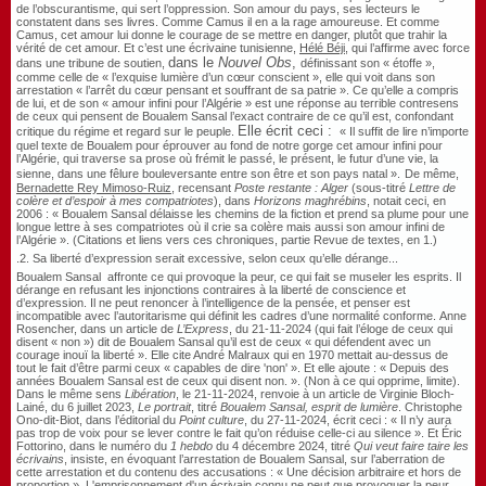
de l’obscurantisme, qui sert l’oppression. Son amour du pays, ses lecteurs le
constatent dans ses livres. Comme Camus il en a la rage amoureuse. Et comme
Camus, cet amour lui donne le courage de se mettre en danger, plutôt que trahir la
vérité de cet amour. Et c’est une écrivaine tunisienne,
Hélé Béji
, qui l’affirme avec force
dans le
Nouvel Obs
,
dans une tribune de soutien,
définissant son
«
étoffe
»
,
comme celle de
«
l’exquise lumière d’un cœur conscient
»
, elle qui voit dans son
arrestation
«
l’arrêt du cœur pensant et souffrant de sa patrie
»
. Ce qu’elle a compris
de lui, et de son
«
amour infini pour l’Algérie
»
est une réponse au terrible contresens
de ceux qui pensent de Boualem Sansal l’exact contraire de ce qu’il est, confondant
Elle écrit ceci :
critique du régime et regard sur le peuple.
«
Il suffit de lire n’importe
quel texte de Boualem pour éprouver au fond de notre gorge cet amour infini pour
l’Algérie, qui traverse sa prose où frémit le passé, le présent, le futur d’une vie, la
sienne, dans une fêlure bouleversante entre son être et son pays natal
»
.
De même,
Bernadette Rey Mimoso-Ruiz
, recensant
Poste restante : Alger
(sous-titré
Lettre de
colère et d’espoir à mes compatriotes
), dans
Horizons maghrébins
, notait ceci, en
2006 :
«
Boualem Sansal délaisse les chemins de la fiction et prend sa plume pour une
longue lettre à ses compatriotes où il crie sa colère mais aussi son amour infini de
l’Algérie
»
. (Citations et liens vers ces chroniques, partie Revue de textes, en 1.)
.2.
Sa liberté d’expression serait excessive, selon ceux qu’elle dérange...
Boualem Sansal affronte ce qui provoque la peur, ce qui fait se museler les esprits. Il
dérange en refusant les injonctions contraires à la liberté de conscience et
d’expression. Il ne peut renoncer à l’intelligence de la pensée, et penser est
incompatible avec l’autoritarisme qui définit les cadres d’une normalité conforme.
Anne
Rosencher, dans un article de
L’Express
, du 21-11-2024 (qui fait l’éloge de ceux qui
disent « non ») dit de Boualem Sansal qu’il est de ceux « qui défendent avec un
courage inouï la liberté ». Elle cite André Malraux qui en 1970 mettait au-dessus de
tout le fait d’être parmi ceux « capables de dire 'non' ». Et elle ajoute : « Depuis des
années Boualem Sansal est de ceux qui disent non. ». (Non à ce qui opprime, limite).
Dans le même sens
Libération
, le 21-11-2024, renvoie à un article de Virginie Bloch-
Lainé, du 6 juillet 2023,
Le portrait
, titré
Boualem Sansal, esprit de lumière
. Christophe
Ono-dit-Biot, dans l’éditorial du
Point culture
, du 27-11-2024, écrit ceci : « Il n’y aura
pas trop de voix pour se lever contre le fait qu’on réduise celle-ci au silence ». Et Éric
Fottorino, dans le numéro du
1 hebdo
du 4 décembre 2024, titré
Qui veut faire taire les
écrivains
, insiste, en évoquant l’arrestation de Boualem Sansal, sur l’aberration de
cette arrestation et du contenu des accusations : « Une décision arbitraire et hors de
proportion ». L'emprisonnement d'un écrivain connu ne peut que provoquer la peur