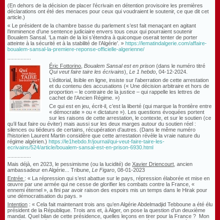
(En dehors de la décision de placer l’écrivain en détention provisoire les premières
déclarations ont été des menaces pour ceux qui voudraient le soutenir, ce que dit cet
article.)
« Le président de la chambre basse du parlement s’est fait menaçant en agitant
l’imminence d’une sentence judiciaire envers tous ceux qui pourraient soutenir
Boualem Sansal. ‘La main de la loi s’étendra à quiconque oserait tenter de porter
atteinte à la sécurité et à la stabilité de l’Algérie’. »
https://lematindalgerie.com/affaire-
boualem-sansal-la-premiere-reponse-officielle-algerienne/
................
Éric Fottorino
,
Boualem Sansal est en prison
(dans le numéro titré
Qui veut faire taire les écrivains
),
Le 1 hebdo
, 04-12-2024.
L’éditorial, lisible en ligne, insiste sur l’aberration de cette arrestation
et du contenu des accusations (« Une décision arbitraire et hors de
proportion – le contraire de la justice – qui rappelle les lettres de
cachet de l’Ancien Régime. »)
Ce qui est en jeu, écrit-il, c’est la liberté (qui marque la frontière entre
« démocratie » ou « dictature »). Les questions évoquées portent
sur les raisons de cette arrestation, le contexte, et sur le soutien (ce
qu’il faut faire ou éviter) mais aussi sur les deux marges autour du soutien réel :
silences ou tiédeurs de certains, récupération d’autres. (Dans le même numéro
l’historien Laurent Martin considère que cette arrestation révèle la vraie nature du
régime algérien.)
https://le1hebdo.fr/journal/qui-veut-faire-taire-les-
ecrivains/524/article/boualem-sansal-est-en-prison-6930.html
................
Mais déjà, en 2023, le pessimisme (ou la lucidité) de
Xavier Driencourt,
ancien
ambassadeur en Algérie...
Tribune,
Le Figaro
, 08-01-2023
Entrée
: « La répression qui s’est abattue sur le pays, répression élaborée et mise en
œuvre par une armée qui ne cesse de glorifier les combats contre la France, «
ennemi éternel », a fini par avoir raison des espoirs mis un temps dans le Hirak pour
une démocratisation du pays. »
Intention
: « Cela fait maintenant trois ans qu’en Algérie Abdelmadjid Tebboune a été élu
président de la République. Trois ans et, à Alger, on pose la question d’un deuxième
mandat. Quel bilan de cette présidence, quelles leçons en tirer pour la France ? Mon