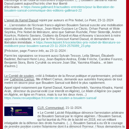
mensonge et de l’oubli un instrument d’oppression. (...) Boualem Sansal et Kamel
Daoud paient aujourd’hui très cher leur liberté
d’écrivains. »
https://www.gallimard.fr/actualites-entretiens/pour-la-liberation-de-
boualem-sansal-communique-des-editions-gallimard-22
.................
L'appel de Kamel Daoud
rejoint par
auteurs et Prix Nobel
,
Le Point
, 23-11-2024
« ...L’arrestation de l’écrivain franco-algérien Boualem Sansal suscite une mobilisation
internationale. Annie Ernaux, Jean-Marie Gustave Le Clezio, Orhan Pamuk et Wole
Soyinka, Prix Nobel de littérature, ainsi que Salman Rushdie, Peter Sloterdijk, Andreï
Kourkov, Roberto Saviano, Giuliano da Empoli et Alaa el Aswany s’associent à notre
appel à la solidarité, lancé par le Prix Goncourt Kamel Daoud, et demandent sa
libération immédiate. »
https://www.lepoint.fr/societe/des-prix-nobel-de-litterature-se-
mobilisent-pour-boualem-sansal-23-11-2024-2576089_23.php
[Précision, page
France Info
, au 23-11-2024 :
Parmi les signataires se trouvent aussi Sylvain Tesson, Leïla Slimani, Élisabeth
Badinter, Bernard-Henri Levy, Jean-Baptiste Andrea, Émilie Frèche, Caroline Fourest,
Benjamin Stora, Boris Cyrulnik ou encore Joan Sfar, Yasmina Khadra... et bien
d'autres.]
..................
Le Comité de soutien
, créé à l’initiative de la
Revue politique et parlementaire
, présidé
par
Catherine Camus
, fille d’Albert Camus, demande aux autorités françaises de tout
mettre en œuvre pour que Boualem Sansal soit libéré le plus rapidement.
Appel signé notamment par Kamel Daoud, Kamel Bencheikh, Yasmina Khadra, Hamid
Arab, directeur du journal exilé (car interdit en Algérie),
Le Matin d'Algérie
(ex-papier
en Algérie, en ligne en France, mais lu sur les deux rives...)
https://www.revuepolitique.fr/comite-de-soutien-a-boualem-sansal/
..................
CLR. Communiqué
, 21-11-2024.
« Le Comité Laïcité République dénonce l’arrestation arbitraire
de Boualem Sansal par le régime algérien. / Boualem Sansal,
qui fut lauréat du Prix de la laïcité en 2018, est un militant
infatigable de la défense des droits humains. (...). Boualem Sansal a eu tôt le courage
de prendre position contre l’islamisme dont il a dénoncé l’horreur. / Nous demandons la