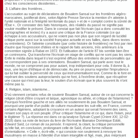
chez les consciences dissidentes...
.3. L’affaire des frontières...
L’accusation au sujet de déclarations de Boualem Sansal sur les frontières algéro-
marocaines, justifierait donc, selon Algérie Presse Service la mention d‘« atteinte à
l’unité nationale et à l’intégrité territoriale du pays » et de « complot contre la sûreté de
l’État ».. Or constater des faits historiques, des réalités du passé ne signifie pas
vouloir modifier le présent. Dans le constat que fait l’écrivain (qui a donc consulté les
cartographies et textes) il y a aussi une critique de la France coloniale (ce qui
échappe à ses accusateurs, qui ne voient pas non plus que son regard de lucidité
critique porte aussi sur la société française actuelle et ses failles, dans divers textes
ou entretiens). Or l’atteinte constituée (par cette histoire de frontières) ne l’est par rien
d’autre que l’expression d’idées et le rappel de faits anciens, très antérieurs à la
convention signée à Rabat en 1972. Et l’utilisation de l’article 87 bis semble bien être
un contresens. Qui transforme l’écrivain en otage de conflits qui ne sont pas les siens.
Enfin le média dans lequel il s’est exprimé diffuse des entretiens de personnalités qui
ne correspondent pas à ses orientations. Boualem Sansal, qui parle avec tout le
monde, ne se compromet pas pour autant, trop indépendant pour cela. Il donne là, à
tous, une leçon d’éthique et de démocratie. Au pire on pourra regretter l’imprudence
qui lui fait oublier la perversité de ceux qui instrumentalisent tout. Comme ils le font en
repérant des soutiens autoproclamés qui ne font, à l’extrême droite, que récupérer
une cause qui n’est pas la leur, le soutien d’un écrivain que le plus souvent ils n’ont
même pas lu.
.4.
Religion, islam, islamisme...
D’où viennent certains refus de soutenir Boualem Sansal, autour de ce qui concerne la
religion
(droit d’être croyant et laïque, agnostique ou athée, et critique de l’islamisme) ?
Pourquoi l'extrême gauche et ses alliés ne soutiennent-ils pas Boualem Sansal, et
pourquoi une partie d'un public de culture musulmane les suit-elle, en France, comme
certains Algériens, adoptant la croyance en un auteur qui serait l’ennemi des siens,
reniant son pays et son peuple. (Pour critiquer l’islamisme et ce qui, dans l’islam, peut
le légitimer ?). La réponse est dans ce qu’analyse Sylvain Cypel (
Orient XXI
, 12-02-
2018) dans sa note de lecture du livre de l'écrivaine libanaise Dominique Eddé,
Edward Saïd, Le roman de sa pensée
. Il reprend, la citant, la critique personnelle
qu’elle fait, en conclusion, prolongeant celle de Saïd, d’une forme néfaste
d’orientalisme.
«
Celle
»
, écrit-elle,
«
qui consiste non seulement à renvoyer les
musulmans en masse à l’identité d’un islam intangible et figé, mais, plus méprisant