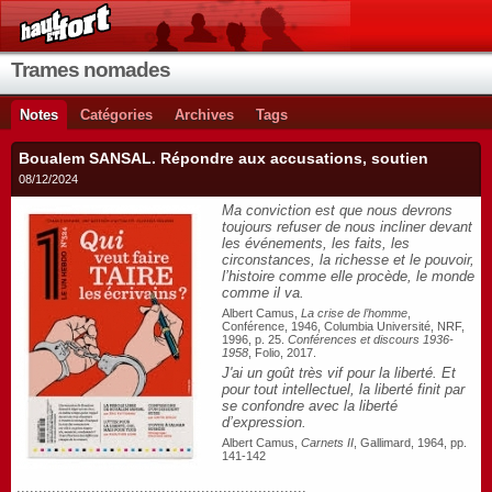
Trames nomades
Notes
Catégories
Archives
Tags
Boualem SANSAL. Répondre aux accusations, soutien
08/12/2024
Ma conviction est que nous devrons
toujours refuser de nous incliner devant
les événements, les faits, les
circonstances, la richesse et le pouvoir,
l’histoire comme elle procède, le monde
comme il va.
Albert Camus,
La crise de l’homme
,
Conférence, 1946, Columbia Université, NRF,
1996, p. 25.
Conférences et discours 1936-
1958
, Folio, 2017.
J'ai un goût très vif pour la liberté. Et
pour tout intellectuel, la liberté finit par
se confondre avec la liberté
d’expression.
Albert Camus,
Carnets II
, Gallimard, 1964, pp.
141-142
..................................................................