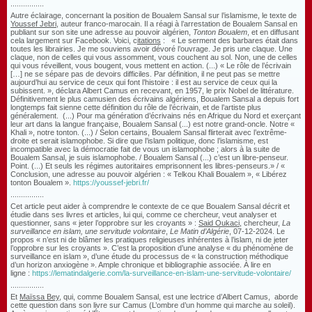
................
Autre éclairage, concernant la position de Boualem Sansal sur l’islamisme, le texte de
Youssef
Jebri
, auteur franco-marocain. Il a réagi à l’arrestation de Boualem Sansal en
publiant sur son site une adresse au pouvoir algérien,
Tonton Boualem
, et en diffusant
cela largement sur Facebook. Voici,
c
itations
:
« Le serment des barbares était dans
toutes les librairies. Je me souviens avoir dévoré l’ouvrage. Je pris une claque. Une
claque, non de celles qui vous assomment, vous couchent au sol. Non, une de celles
qui vous réveillent, vous bougent, vous mettent en action. (...) « Le rôle de l’écrivain
[…] ne se sépare pas de devoirs difficiles. Par définition, il ne peut pas se mettre
aujourd’hui au service de ceux qui font l’histoire : il est au service de ceux qui la
subissent. », déclara Albert Camus en recevant, en 1957, le prix Nobel de littérature.
Définitivement le plus camusien des écrivains algériens, Boualem Sansal a depuis fort
longtemps fait sienne cette définition du rôle de l’écrivain, et de l’artiste plus
généralement. (...) Pour ma génération d’écrivains nés en Afrique du Nord et exerçant
leur art dans la langue française, Boualem Sansal (...) est notre grand-oncle. Notre «
Khali », notre tonton. (...) /
Selon certains, Boualem Sansal flirterait avec l’extrême-
droite et serait islamophobe. Si dire que l’islam politique, donc l’islamisme, est
incompatible avec la démocratie fait de vous un islamophobe ; alors à la suite de
Boualem Sansal, je suis islamophobe. /
Boualem Sansal (...) c’est un libre-penseur.
Point. (...) Et seuls les régimes autoritaires emprisonnent les libres-penseurs.» / «
Conclusion, une adresse au pouvoir algérien : « Telkou Khali Boualem », « Libérez
tonton Boualem ».
https://youssef-jebri.fr/
................
Cet article peut aider à comprendre le contexte de ce que Boualem Sansal décrit et
étudie dans ses livres et articles, lui qui, comme ce chercheur, veut analyser et
questionner, sans « jeter l’opprobre sur les croyants » :
Said Oukaci
, chercheur,
La
surveillance en islam, une servitude volontaire
,
Le Matin d’Algérie
, 07-12-2024.
Le
propos « n’est ni de blâmer les pratiques religieuses inhérentes à l’islam, ni de jeter
l’opprobre sur les croyants ». C’est la proposition d’une analyse « du phénomène de
surveillance en islam », d’une étude du processus de « la construction méthodique
d’un horizon anxiogène ». Ample chronique et bibliographie associée.
À lire en
ligne
:
https://lematindalgerie.com/la-surveillance-en-islam-une-servitude-volontaire/
................
Et
Maïssa Bey
, qui, comme Boualem Sansal, est une lectrice d’Albert Camus, aborde
cette question dans son livre sur Camus (L’ombre d’un homme qui marche au soleil).