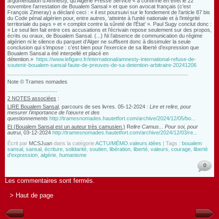
argumentation d’Amnesty, qu’Algérie Presse Service « a confirmé en effet le 22
novembre l’arrestation de Boualem Sansal » et que son avocat français (c’est
François Zimeray) a déclaré ceci : « il est poursuivi sur le fondement de l’article 87 bis
du Code pénal algérien pour, entre autres, ‘atteinte à l’unité nationale et à l’intégrité
territoriale du pays » et « complot contre la sûreté de l’État’ ». Paul Sugy conclut donc :
« Le seul lien fait entre ces accusations et l’écrivain repose seulement sur des propos,
écrits ou oraux, de Boualem Sansal. (...) Ni l’absence de communication du régime
algérien ni le silence du parquet d’Alger ne suffisent donc à dissimuler la seule
conclusion qui s’impose : c’est bien pour l’exercice de sa liberté d’expression que
Boualem Sansal a été interpellé et placé en
détention.»
https://www.lefigaro.fr/international/amnesty-international-refuse-de-
soutenir-boualem-sansal-faute-de-preuves-de-sa-detention-arbitraire-20241206
...........................................................................................................................
Note © Trames nomades
..................................
2 NOTES associées
:
LIRE Boualem Sansal
, parcours de ses livres. 05-12-2024 :
Lire et relire, pour
mesurer l'importance de l'œuvre et des
questionnements
http://tramesnomades.hautetfort.com/archive/2024/12/05/bo...
Et (Boualem Sansal est un auteur très camusien.)
R
elire Camus... Pour soi, pour
autrui
, 03-12-2024
http://tramesnomades.hautetfort.com/archive/2024/12/03/re...
Écrit par
MCSJuan
dans la catégorie
ACTU/MÉMO.valeurs.idées
| Tags :
boualem
sansal
,
sansal
,
écriture
,
solidarité
,
soutien
,
libération
,
liberté
,
valeurs
,
courage
,
liberté
d’expression
,
algérie
,
humanisme
0
Les commentaires sont fermés.
> Haut de page