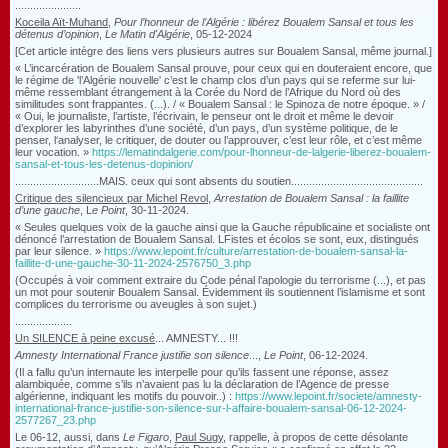
......................
Koceila Aït-Muhand
,
Pour l’honneur de l’Algérie : libérez Boualem Sansal et tous les
détenus d’opinion
,
Le Matin d'Algérie
, 05-12-2024
[
Cet article intègre des liens vers plusieurs autres sur Boualem Sansal, même journal
.]
« L’incarcération de Boualem Sansal prouve, pour ceux qui en douteraient encore, que
le régime de 'l’Algérie nouvelle' c’est le champ clos d’un pays qui se referme sur lui-
même ressemblant étrangement à la Corée du Nord de l’Afrique du Nord où des
similitudes sont frappantes. (...). /
« Boualem Sansal : le Spinoza de notre époque. » /
« Oui, le journaliste, l’artiste, l’écrivain, le penseur ont le droit et même le devoir
d’explorer les labyrinthes d’une société, d’un pays, d’un système politique, de le
penser, l‘analyser, le critiquer, de douter ou l’approuver, c’est leur rôle, et c’est même
leur vocation. »
https://lematindalgerie.com/pour-lhonneur-de-lalgerie-liberez-boualem-
sansal-et-tous-les-detenus-dopinion/
............................MAIS. ceux qui sont absents du soutien............................................
Critique des silencieux par Michel Revol
,
Arrestation de Boualem Sansal : la faillite
d’une gauche
, L
e Point
, 30-11-2024.
« Seules quelques voix de la gauche ainsi que la Gauche républicaine et socialiste ont
dénoncé l’arrestation de Boualem Sansal. LFistes et écolos se sont, eux, distingués
par leur silence. »
https://www.lepoint.fr/culture/arrestation-de-boualem-sansal-la-
faillite-d-une-gauche-30-11-2024-2576750_3.php
(Occupés à voir comment extraire du Code pénal l’apologie du terrorisme (...), et pas
un mot pour soutenir Boualem Sansal. Évidemment ils soutiennent l’islamisme et sont
complices du terrorisme ou aveugles à son sujet.)
...................
Un SILENCE à peine excusé
...
AMNESTY... !!!
Amnesty International France justifie son silence
...,
Le Point
, 06-12-2024.
(Il a fallu qu’un internaute les interpelle pour qu’ils fassent une réponse, assez
alambiquée, comme s’ils n’avaient pas lu la déclaration de l’Agence de presse
algérienne, indiquant les motifs du pouvoir..) :
https://www.lepoint.fr/societe/amnesty-
international-france-justifie-son-silence-sur-l-affaire-boualem-sansal-06-12-2024-
2577267_23.php
Le 06-12, aussi, dans
Le Figaro
,
Paul Sugy
, rappelle, à propos de cette désolante