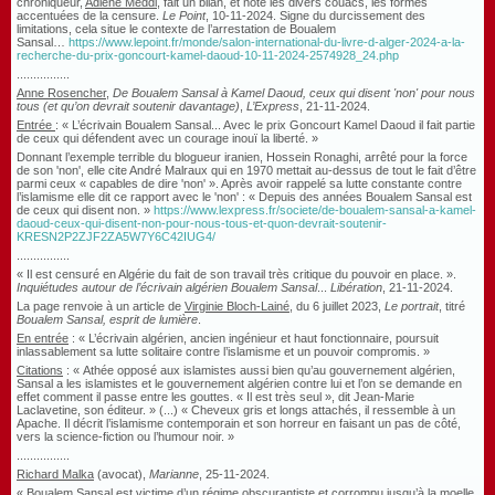
chroniqueur,
Adlène Meddi
, fait un bilan, et note les divers couacs, les formes
accentuées de la censure.
Le Point
, 10-11-2024. Signe du durcissement des
limitations, cela situe le contexte de l’arrestation de Boualem
Sansal…
https://www.lepoint.fr/monde/salon-international-du-livre-d-alger-2024-a-la-
recherche-du-prix-goncourt-kamel-daoud-10-11-2024-2574928_24.php
................
Anne Rosencher
,
De Boualem Sansal à Kamel Daoud, ceux qui disent 'non' pour nous
tous (et qu’on devrait soutenir davantage)
,
L’Express
, 21-11-2024.
Entrée
: « L’écrivain Boualem Sansal... Avec le prix Goncourt Kamel Daoud il fait partie
de ceux qui défendent avec un courage inouï la liberté. »
Donnant l’exemple terrible du blogueur iranien, Hossein Ronaghi, arrêté pour la force
de son 'non', elle cite André Malraux qui en 1970 mettait au-dessus de tout le fait d’être
parmi ceux « capables de dire 'non' ». Après avoir rappelé sa lutte constante contre
l’islamisme elle dit ce rapport avec le 'non' : « Depuis des années Boualem Sansal est
de ceux qui disent non. »
https://www.lexpress.fr/societe/de-boualem-sansal-a-kamel-
daoud-ceux-qui-disent-non-pour-nous-tous-et-quon-devrait-soutenir-
KRESN2P2ZJF2ZA5W7Y6C42IUG4/
................
« Il est censuré en Algérie du fait de son travail très critique du pouvoir en place. ».
Inquiétudes autour de l’écrivain algérien Boualem Sansal
...
Libération
, 21-11-2024.
La page renvoie à un article de
Virginie Bloch-Lainé
, du 6 juillet 2023,
Le portrait
, titré
Boualem Sansal, esprit de lumière
.
En entrée
: « L’écrivain algérien, ancien ingénieur et haut fonctionnaire, poursuit
inlassablement sa lutte solitaire contre l’islamisme et un pouvoir compromis. »
Citations
: « Athée opposé aux islamistes aussi bien qu’au gouvernement algérien,
Sansal a les islamistes et le gouvernement algérien contre lui et l’on se demande en
effet comment il passe entre les gouttes. « Il est très seul », dit Jean-Marie
Laclavetine, son éditeur. » (...) « Cheveux gris et longs attachés, il ressemble à un
Apache. Il décrit l’islamisme contemporain et son horreur en faisant un pas de côté,
vers la science-fiction ou l’humour noir. »
................
Richard Malka
(avocat),
Marianne
, 25-11-2024.
« Boualem Sansal est victime d’un régime obscurantiste et corrompu jusqu’à la moelle,