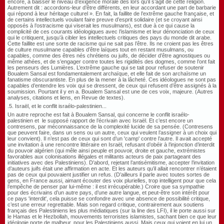
encore, à baisser le niveau d’exigence morale dès lors qu’il s’agit de cette religion.
Autrement dit : accordons-leur d’être différents, en leur accordant une part de barbarie
qui répond à leur héritage culturel
»
. En fait, la faillite de l’extrême gauche française, et
de certains intellectuels voulant faire preuve d’esprit solidaire (et se croyant ainsi
opposés à l’ostracisme qui viserait les musulmans), est due à ce qui cause la
complicité de ces courants idéologiques avec l’islamisme et leur dénonciation de ceux
qui le critiquent, jusqu’à cibler les intellectuels critiques des pays du monde dit arabe.
Cette faillite est une sorte de racisme qui ne sait pas l’être. Ils ne croient pas les êtres
de culture musulmane capables d’être laïques tout en restant musulmans, ou
capables, comme des êtres nés chrétiens ou juifs, de décider d’être agnostiques ou
même athées, et de s’engager contre toutes les rigidités des dogmes, comme l’ont fait
les penseurs des Lumières. L’extrême gauche qui se tait pour refuser de soutenir
Boualem Sansal est fondamentalement archaïque, et elle fait de son archaïsme un
fanatisme obscurantiste. En plus de la mener à la lâcheté. Ces idéologues ne sont pas
capables d’entendre les voix qui se dressent, de ceux qui refusent d’être assignés à la
soumission. Pourtant il y en a. Boualem Sansal est une de ces voix, majeure. (Autres
analyses, citations et liens, en Revue de textes).
.5.
Israël, et le conflit israélo-palestinien...
Un autre reproche
est fait à Boualem Sansal, qui concerne le conflit israélo-
palestinien
et le supposé rapport de l’écrivain avec Israël
. Et c’est encore un
contresens, par méconnaissance de la complexité lucide de sa pensée. (Contresens
que peuvent faire, dans un sens ou un autre, ceux qui veulent l’assigner à un choix qui
leur convient). Il n’est pas de ceux qui sont d’un 'camp' contre l’autre. Il avait accepté
une invitation à une rencontre littéraire en Israël, refusant d’obéir à l’injonction d’interdit
du pouvoir algérien (qui mêle ainsi peuple et pouvoir, droite et gauche, extrémistes
favorables aux colonisations illégales et militants acteurs de paix partageant des
initiatives avec des Palestiniens). D’abord, rejetant l’antisémitisme, accepter l’invitation
d’auteurs juifs était une affirmation en acte. Et les auteurs qu’il allait rencontrer n’étaient
pas de ceux qui pouvaient justifier un refus. (D’ailleurs il parle avec toutes sortes de
gens, en France aussi, aimant écouter des voix plurielles, trop intelligent pour que cela
l’empêche de penser par lui-même : il est irrécupérable.) Croire que sa sympathie
pour des écrivains d’un autre pays, d’une autre langue, et peut-être son intérêt pour
ce pays 'interdit', cela puisse se confondre avec une absence de possibilité critique,
c’est une erreur regrettable. Mais son regard critique, contrairement aux soutiens
français des Palestiniens les plus médiatiques (sur la line des LFI), il le porte aussi sur
le Hamas et le Hezbollah, mouvements terroristes islamistes, sachant bien ce que leur
idéologie porte de malheur, pour les Palestiniens aussi. Mais ceux qui voient en lui un