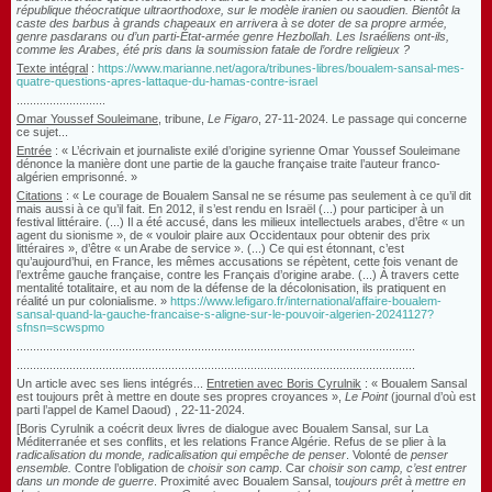
république théocratique ultraorthodoxe, sur le modèle iranien ou saoudien. Bientôt la
caste des barbus à grands chapeaux en arrivera à se doter de sa propre armée,
genre pasdarans ou d’un parti-État-armée genre Hezbollah. Les Israéliens ont-ils,
comme les Arabes, été pris dans la soumission fatale de l’ordre religieux ?
Texte intégral
:
https://www.marianne.net/agora/tribunes-libres/boualem-sansal-mes-
quatre-questions-apres-lattaque-du-hamas-contre-israel
...........................
Omar Youssef Souleimane
, tribune,
Le Figaro
, 27-11-2024. Le passage qui concerne
ce sujet...
Entrée
: « L’écrivain et journaliste exilé d’origine syrienne Omar Youssef Souleimane
dénonce la manière dont une partie de la gauche française traite l’auteur franco-
algérien emprisonné. »
Citations
: « Le courage de Boualem Sansal ne se résume pas seulement à ce qu’il dit
mais aussi à ce qu’il fait. En 2012, il s’est rendu en Israël (...) pour participer à un
festival littéraire. (...) Il a été accusé, dans les milieux intellectuels arabes, d’être « un
agent du sionisme », de « vouloir plaire aux Occidentaux pour obtenir des prix
littéraires », d’être « un Arabe de service ». (...) Ce qui est étonnant, c’est
qu’aujourd’hui, en France, les mêmes accusations se répètent, cette fois venant de
l’extrême gauche française, contre les Français d’origine arabe. (...) À travers cette
mentalité totalitaire, et au nom de la défense de la décolonisation, ils pratiquent en
réalité un pur colonialisme. »
https://www.lefigaro.fr/international/affaire-boualem-
sansal-quand-la-gauche-francaise-s-aligne-sur-le-pouvoir-algerien-20241127?
sfnsn=scwspmo
.........................................................................................................................
.........................................................................................................................
Un article
avec ses liens intégrés...
Entretien
avec
Boris Cyrulnik
: « Boualem Sansal
est toujours prêt à mettre en doute ses propres croyances »,
Le Point
(journal d’où est
parti l’appel de Kamel Daoud) , 22-11-2024.
[Boris Cyrulnik a coécrit deux livres de dialogue avec Boualem Sansal, sur La
Méditerranée et ses conflits, et les relations France Algérie. Refus de se plier à la
radicalisation du monde, radicalisation qui empêche de penser
. Volonté de
penser
ensemble.
Contre l’obligation de
choisir son camp
. Car
choisir son camp, c’est entrer
dans un monde de guerre
. Proximité avec Boualem Sansal, t
oujours prêt à mettre en