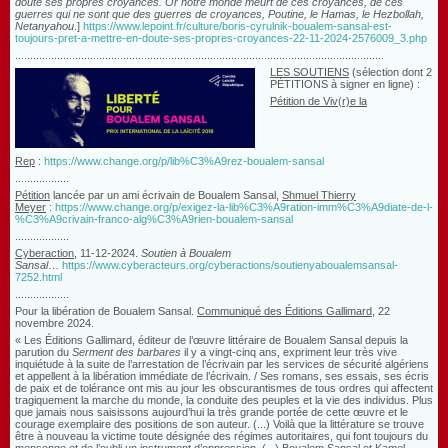
doute ses propres croyances. Or notre monde meurt de ces croyances, de ces
guerres qui ne sont que des guerres de croyances, Poutine, le Hamas, le Hezbollah,
Netanyahou
.]
https://www.lepoint.fr/culture/boris-cyrulnik-boualem-sansal-est-
toujours-pret-a-mettre-en-doute-ses-propres-croyances-22-11-2024-2576009_3.php
...........................................................................................................................
LES SOUTIENS
(sélection dont 2
PÉTITIONS à signer en ligne) :
Pétition
de Viv(r)e la
Rep
:
https://www.change.org/p/lib%C3%A9rez-boualem-sansal
..................
Pétition
lancée par un ami écrivain de Boualem Sansal,
Shmuel Thierry
Meyer
:
https://www.change.org/p/exigez-la-lib%C3%A9ration-imm%C3%A9diate-de-l-
%C3%A9crivain-franco-alg%C3%A9rien-boualem-sansal
..................
Cyberaction
, 11-12-2024.
Soutien à Boualem
Sansal
…
https://www.cyberacteurs.org/cyberactions/soutienyaboualemsansal-
7252.html
..................
Pour la libération de Boualem Sansal.
Communiqué des Éditions Gallimard
,
22
novembre 2024.
« Les Éditions Gallimard, éditeur de l’œuvre littéraire de Boualem Sansal depuis la
parution du
Serment des barbares
il y a vingt-cinq ans, expriment leur très vive
inquiétude à la suite de l’arrestation de l’écrivain par les services de sécurité algériens
et appellent à la libération immédiate de l’écrivain. / Ses romans, ses essais, ses écris
de paix et de tolérance ont mis au jour les obscurantismes de tous ordres qui affectent
tragiquement la marche du monde, la conduite des peuples et la vie des individus. Plus
que jamais nous saisissons aujourd’hui la très grande portée de cette œuvre et le
courage exemplaire des positions de son auteur. (...) Voilà que la littérature se trouve
être à nouveau la victime toute désignée des régimes autoritaires, qui font toujours du