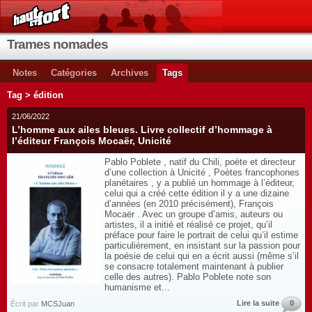
Trames nomades
Notes
Catégories
Archives
Tags
Tag > édition
21/06/2022
L’homme aux ailes bleues. Livre collectif d’hommage à
l’éditeur François Mocaër, Unicité
Pablo Poblete , natif du Chili, poète et directeur
d’une collection à Unicité , Poètes francophones
planétaires , y a publié un hommage à l’éditeur,
celui qui a créé cette édition il y a une dizaine
d’années (en 2010 précisément), François
Mocaër . Avec un groupe d’amis, auteurs ou
artistes, il a initié et réalisé ce projet, qu’il
préface pour faire le portrait de celui qu’il estime
particulièrement, en insistant sur la passion pour
la poésie de celui qui en a écrit aussi (même s’il
se consacre totalement maintenant à publier
celle des autres). Pablo Poblete note son
humanisme et...
Lire la suite
0
Écrit par
MCSJuan