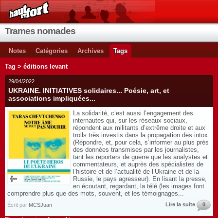
Trames nomades
Notes
Catégories
Archives
Tags
Tag > éditions levant
29/04/2022
UKRAINE. INITIATIVES solidaires... Poésie, art, et
associations impliquées...
La solidarité, c’est aussi l’engagement des
internautes qui, sur les réseaux sociaux,
répondent aux militants d’extrême droite et aux
trolls très investis dans la propagation des intox.
(Répondre, et, pour cela, s’informer au plus près
des données transmises par les journalistes,
tant les reporters de guerre que les analystes et
commentateurs, et auprès des spécialistes de
l’histoire et de l’actualité de l’Ukraine et de la
Russie, le pays agresseur). En lisant la presse,
en écoutant, regardant, la télé (les images font
comprendre plus que des mots, souvent, et les témoignages...
Lire la suite
0
Écrit par
MCSJuan