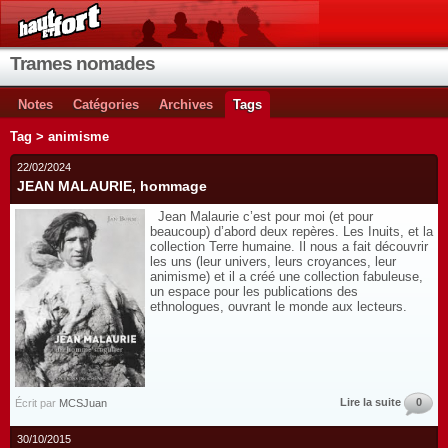
Trames nomades
Notes
Catégories
Archives
Tags
Tag > animisme
22/02/2024
JEAN MALAURIE, hommage
Jean Malaurie c’est pour moi (et pour
beaucoup) d’abord deux repères. Les Inuits, et la
collection Terre humaine. Il nous a fait découvrir
les uns (leur univers, leurs croyances, leur
animisme) et il a créé une collection fabuleuse,
un espace pour les publications des
ethnologues, ouvrant le monde aux lecteurs.
Lire la suite
0
Écrit par
MCSJuan
30/10/2015