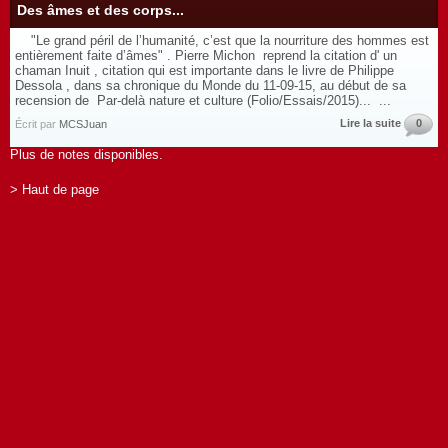
Des âmes et des corps...
"Le grand péril de l’humanité, c’est que la nourriture des hommes est
entièrement faite d’âmes" . Pierre Michon reprend la citation d' un
chaman Inuit , citation qui est importante dans le livre de Philippe
Dessola , dans sa chronique du Monde du 11-09-15, au début de sa
recension de Par-delà nature et culture (Folio/Essais/2015)... ...
Lire la suite
0
Écrit par
MCSJuan
Plus de notes disponibles.
> Haut de page