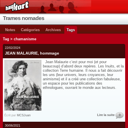
Trames nomades
Notes
Catégories
Archives
Tags
Tag > chamanisme
22/02/2024
JEAN MALAURIE, hommage
Jean Malaurie c’est pour moi (et pour
beaucoup) d’abord deux repères. Les Inuits, et la
collection Terre humaine. Il nous a fait découvrir
les uns (leur univers, leurs croyances, leur
animisme) et il a créé une collection fabuleuse,
un espace pour les publications des
ethnologues, ouvrant le monde aux lecteurs.
Lire la suite
0
Écrit par
MCSJuan
30/06/2021