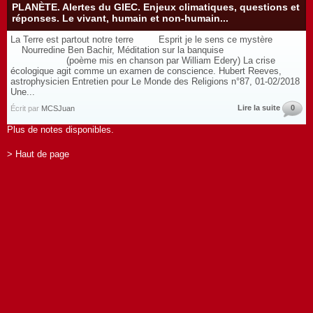
PLANÈTE. Alertes du GIEC. Enjeux climatiques, questions et
réponses. Le vivant, humain et non-humain...
La Terre est partout notre terre Esprit je le sens ce mystère
Nourredine Ben Bachir, Méditation sur la banquise
(poème mis en chanson par William Edery) La crise
écologique agit comme un examen de conscience. Hubert Reeves,
astrophysicien Entretien pour Le Monde des Religions n°87, 01-02/2018
Une...
Lire la suite
0
Écrit par
MCSJuan
Plus de notes disponibles.
> Haut de page