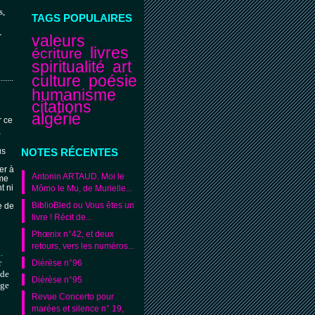
s,
TAGS POPULAIRES
-
valeurs
livres
écriture
spiritualité
art
culture
poésie
............
humanisme
citations
algérie
r ce
,
NOTES RÉCENTES
us
er à
Antonin ARTAUD. Moi le
mme
t ni
Mômo le Mu, de Murielle...
BiblioBled ou Vous êtes un
e de
livre ! Récit de...
Phœnix n°42, et deux
retours, vers les numéros...
.
r
Diérèse n°96
nde
Diérèse n°95
age
Revue Concerto pour
marées et silence n° 19,