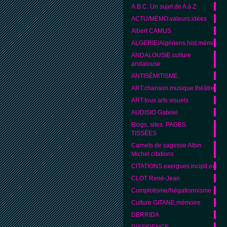
A.B.C. Un sujet de A à Z
ACTU/MÉMO.valeurs.idées
Albert CAMUS
ALGERIE/Algériens.hist.mémo.cult
ANDALOUSIE.culture
andalouse
ANTISÉMITISME.
ART.chanson.musique.théâtre
ART.tous arts visuels
AUDISIO Gabriel
Blogs, sites. PAGES
TISSÉES
Carnets de sagesse Albin
Michel.citations
CITATIONS.exergues.incipit.excipit
CLOT René-Jean
Complotisme/Négationnisme
Culture GITANE,mémoire
DERRIDA
DISSIDENCE