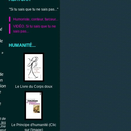
"Si tu sais que tu ne sais pas..."
Humoriste, conteur, farceur...
VIDÉO. Si tu sais que tu ne
té
sais pas...
Ne
HUMANITÉ...
»
de
un
xion
Le Livre du Corps doux
e
e
t de
 les
Le Principe d'humanité (Clic
 Une
sur l'image)
peut