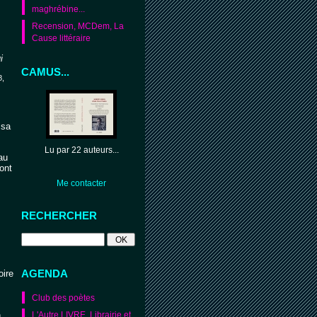
maghrébine...
Recension, MCDem, La
Cause littéraire
i
CAMUS...
8,
 sa
Lu par 22 auteurs...
au
ont
Me contacter
RECHERCHER
AGENDA
oire
Club des poètes
L'Autre LIVRE. Librairie et
en…