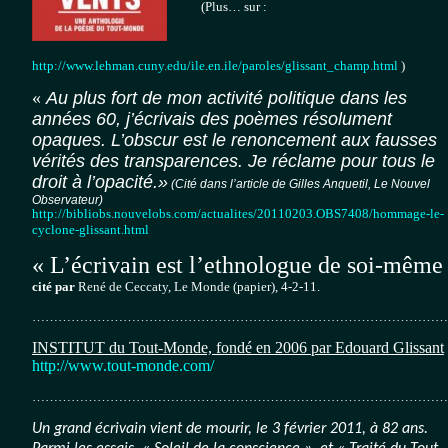
(Plus… sur :
http://www.lehman.cuny.edu/ile.en.ile/paroles/glissant_champ.html
)
«
Au plus fort de mon activité politique dans les
années 60, j’écrivais des poèmes résolument
opaques. L’obscur est le renoncement aux fausses
vérités des transparences. Je réclame pour tous le
droit à l’opacité
.
»
(Cité dans l’article de Gilles Anquetil, Le Nouvel
Observateur)
http://bibliobs.nouvelobs.com/actualites/20110203.OBS7408/hommage-le-
cyclone-glissant.html
« L’écrivain est l’ethnologue de soi-même
cité par
René de Ceccaty, Le Monde (papier), 4-2-11.
……………………………………………………………………………………
INSTITUT du Tout-Monde, fondé en 2006 par Edouard Glissant
http://www.tout-monde.com/
………………………………………………………………………………………
Un grand écrivain vient de mourir, le 3 février 2011, à 82 ans.