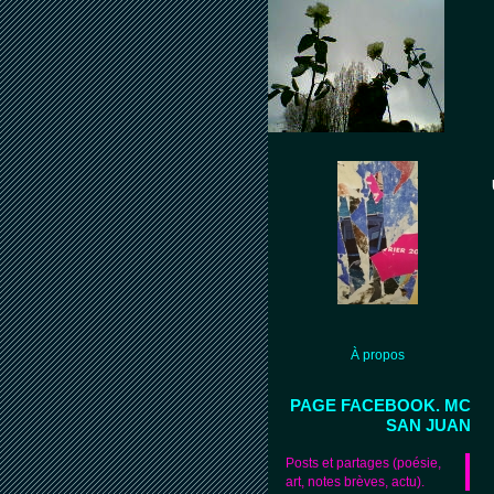
À propos
PAGE FACEBOOK. MC
SAN JUAN
Posts et partages (poésie,
art, notes brèves, actu).