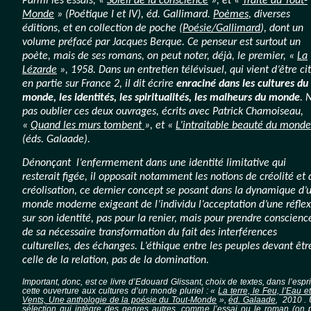
Parmi les essais, «
Soleil de la conscience
», et «
Traité du Tout-
Monde
» (Poétique I et IV), éd. Gallimard.
Poèmes
, diverses
éditions, et en collection de poche (
Poésie/Gallimard
), dont un
volume préfacé par Jacques Berque. Ce penseur est surtout un
poète, mais de ses romans, on peut noter, déjà, le premier, «
La
Lézarde
», 1958. Dans un entretien télévisuel, qui vient d’être ci
en partie sur France 2, il dit écrire
enraciné dans les cultures du
monde, les identités, les spiritualités, les malheurs du monde
. 
pas oublier ces deux ouvrages, écrits avec Patrick Chamoiseau,
«
Quand les murs tombent
», et «
L’intraitable beauté du monde
(éds. Galaade).
Dénonçant l’enfermement dans une identité limitative qui
resterait figée, il opposait notamment les notions de créolité et 
créolisation, ce dernier concept se posant dans la dynamique d’
monde moderne exigeant de l’individu l’acceptation d’une réfle
sur son identité, pas pour la renier, mais pour prendre conscienc
de sa nécessaire transformation du fait des interférences
culturelles, des échanges. L’éthique entre les peuples devant êtr
celle de la relation, pas de la domination.
Important, donc, est ce livre d’Edouard Glissant, choix de textes, dans l’espri
cette ouverture aux cultures d’un monde pluriel : «
La terre, le Feu, l’Eau et
Vents, Une anthologie de la poésie du Tout-Monde
»,
éd. Galaade
,
2010 .
sélection qui intègre des genres autres, comme l’essai ou le roman (on 