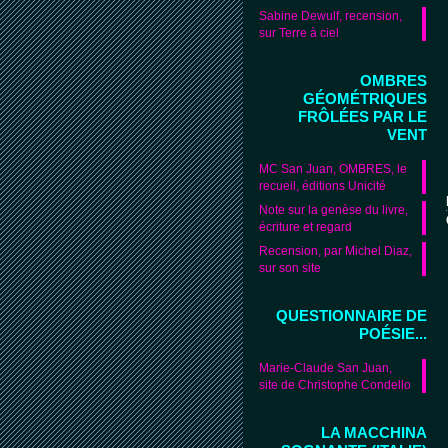
Sabine Dewulf, recension,
sur Terre à ciel
OMBRES
GÉOMÉTRIQUES
FRÔLÉES PAR LE
VENT
MC San Juan, OMBRES, le
recueil, éditions Unicité
Note sur la genèse du livre,
écriture et regard
Recension, par Michel Diaz,
sur son site
QUESTIONNAIRE DE
POÉSIE...
Marie-Claude San Juan,
site de Christophe Condello
LA MACCHINA