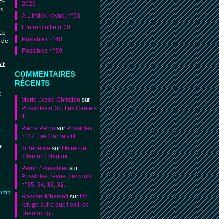
o-
2026
s :
À L’Index, revue, n°53
e
L'Intranquille n°30
 Ce
Possibles n°40
t de
Possibles n°39
ait
COMMENTAIRES
RÉCENTS
t-
Marie-Josée Christien
sur
Possibles n°37, Les Carnets
III
Pierre Perrin
sur
Possibles
e
n°37, Les Carnets III
ni
mRébecca
sur
Un recueil
e
d'Armand Segura
Perrin / Possibles
sur
s
Possibles, revue, parcours...
n°35, 34, 33, 32...
hommage-
Hassani Mhamed
sur
Un
refuge autre que l’exil, de
Theombogü....