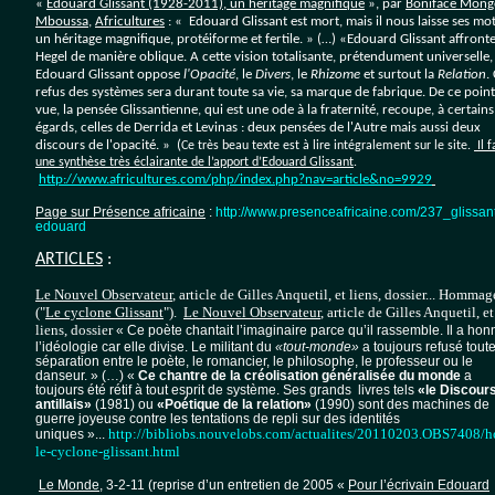
«
Edouard Glissant (1928-2011), un héritage magnifique
», par
Boniface Mong
Mboussa
,
Africultures
:
« Edouard Glissant est mort, mais il nous laisse ses mot
un héritage magnifique, protéiforme et fertile. » (…) «Edouard Glissant affront
Hegel de manière oblique. A cette vision totalisante, prétendument universelle,
Edouard Glissant oppose
l'Opacité
, le
Divers
, le
Rhizome
et surtout la
Relation
.
refus des systèmes sera durant toute sa vie, sa marque de fabrique. De ce poin
vue, la pensée Glissantienne, qui est une ode à la fraternité, recoupe, à certains
égards, celles de Derrida et Levinas : deux pensées de l'Autre mais aussi deux
ions©MC.San
discours de l'opacité. » (
Ce très beau texte est à lire intégralement sur le site.
Il f
une synthèse très éclairante de l’apport d’Edouard Glissant
.
http://www.africultures.com/php/index.php?nav=article&no=9929
ions.©MC
Page sur Présence africaine
:
http://www.presenceafricaine.com/237_glissan
edouard
ARTICLES
:
Le Nouvel Observateur
, article de Gilles Anquetil, et liens, dossier...
Hommag
("
Le cyclone Glissant
").
Le Nouvel Observateur
, article de Gilles Anquetil, et
liens, dossier
« Ce poète chantait l’imaginaire parce qu’il rassemble. Il a hon
l’idéologie car elle divise. Le militant du
«tout-monde»
a toujours refusé tout
séparation entre le poète, le romancier, le philosophe, le professeur ou le
danseur. » (…) «
Ce chantre de la créolisation généralisée du monde
a
toujours été rétif à tout esprit de système. Ses grands livres tels
«le Discour
antillais»
(1981) ou
«Poétique de la relation»
(1990) sont des machines de
guerre joyeuse contre les tentations de repli sur des identités
http://bibliobs.nouvelobs.com/actualites/20110203.OBS7408/
uniques »...
le-cyclone-glissant.html
Le Monde
, 3-2-11 (reprise d’un entretien de 2005 «
Pour l’écrivain Edouard