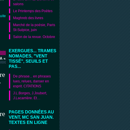
salons
Le Printemps des Poètes
suite
Maghreb des livres
Marché de la poésie, Paris
St-Sulpice, juin
Salon de la revue. Octobre
EXERGUES... TRAMES
NOMADES, "VENT
A «
TISSÉ", SEUILS ET
PAS...
re
De phrase... en phrases
-
lues, relues, danser en
esprit. CITATIONS
J.L.Borges, J.Joubert,
J.Lacarrière. Et…
PAGES DONNÉES AU
re
VENT, MC SAN JUAN.
TEXTES EN LIGNE