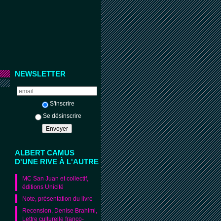
NEWSLETTER
S'inscrire
Se désinscrire
ALBERT CAMUS
D'UNE RIVE À L'AUTRE
MC San Juan et collectif,
éditions Unicité
Note, présentation du livre
Recension, Denise Brahimi,
Lettre culturelle franco-