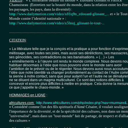
VIDEOS
: « L’intraitable beauté du monde ». Edouard Glissant et Patrick
Chamoiseau (Entretien sur la beauté du monde, dans la relation entre les être
les paysages, les pays, dans la diversité) :
http://www.dailymotion.com/video/x81q9n_edouard-glissant_...
et « le Tout
Monde contre l’identité nationale » :
http://www.dailymotion.com/video/x5lnuj_glissant-le-tout-...
..........................................................................................................................................
CITATION
:
«
La littérature telle que je la conçois et la pratique a pour fonction d’exprime
métissage, avec toutes ses joies, mais aussi ses dérélictions, ses massacres
«
ses génocides, ses contradictions ou ses banalisations. » (…)
Les
« emmêlements » à l’œuvre ont rendu le monde complexe. Nous devons no
habituer désormais à l’idée que nous pouvons vivre le monde sans avoir
l’ambition de le prévoir ou de le régenter. Nous devons aussi nous accoutum
l’idée que notre identité va changer profondément au contact de l’Autre co
la sienne à notre contact, sans que pour autant l’un et l’autre ne se dénaturen
ne se diluent dans un magma multiculturel. Ce sont des notions difficiles à
concevoir et encore plus difficiles à mettre en pratique. Cela donne la mesur
ce que j’appelle le chaos-monde. »
HOMMAGES en LIGNE
:
africultures.com
:
http://www.africultures.com/php/index.php?nav=murmure&..
Considéré comme l'un des fils spirituels d'Aimé Césaire, il voulait souligne
«
l'importance de la diversité, et de la spécificité des cultures, non dans un mo
"universalisé", mais dans un
"
tout-monde" fait de partage, de respect et d'alli
des cultures »