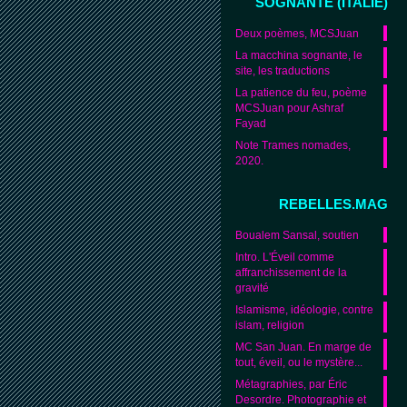
SOGNANTE (ITALIE)
Deux poèmes, MCSJuan
La macchina sognante, le
site, les traductions
La patience du feu, poème
MCSJuan pour Ashraf
Fayad
Note Trames nomades,
2020.
REBELLES.MAG
Boualem Sansal, soutien
Intro. L'Éveil comme
affranchissement de la
gravité
Islamisme, idéologie, contre
islam, religion
MC San Juan. En marge de
tout, éveil, ou le mystère...
Métagraphies, par Éric
Desordre. Photographie et