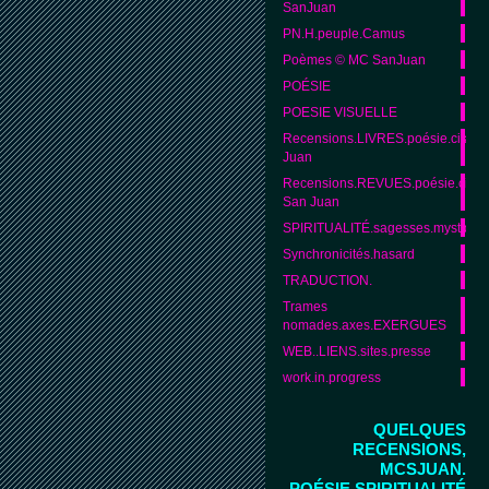
SanJuan
PN.H.peuple.Camus
Poèmes © MC SanJuan
POÉSIE
POESIE VISUELLE
Recensions.LIVRES.poésie.citat
Juan
Recensions.REVUES.poésie.citat
San Juan
SPIRITUALITÉ.sagesses.mystique
Synchronicités.hasard
TRADUCTION.
Trames
nomades.axes.EXERGUES
WEB..LIENS.sites.presse
work.in.progress
QUELQUES
RECENSIONS,
MCSJUAN.
POÉSIE,SPIRITUALITÉ