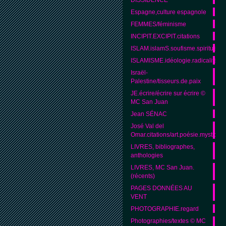
Espagne,culture espagnole
FEMMES/féminisme
INCIPIT.EXCIPIT.citations
ISLAM.islamS.soufisme.spiritualité
ISLAMISME.idéologie.radicalité.
Israël-
Palestine/tisseurs.de.paix
JE.écrire/écrire sur écrire ©
MC San Juan
Jean SÉNAC
José Val del
Omar.citations/art.poésie.mystique
LIVRES, bibliographes,
anthologies
LIVRES, MC San Juan.
(récents)
PAGES DONNÉES AU
VENT
PHOTOGRAPHIE.regard
Photographies/textes © MC