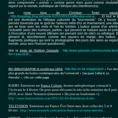
donc comprendre « poésie » comme genre mais aussi comme modalit
regard sur le monde, esthétique de l’éthique des interférences).
Lire (
note blog de Christian Tortel, papala
...
http://papalagi.blog.lemonde.fr/2010/03/16/attendue-une-a...
...Et tout le 
est une illustration de l'éthique culturelle du "tout-monde". On y trouve
ure
pensée traversée par le goût de l'ailleurs mêlé d'ici et inversement, une iden
qui se tisse avec les mots et l'art du lointain. L'auteur passe d'un article
l'actualité (avec des humeurs, parfois - qui peuvent se traduire aussi en po
à l'évocation d'une oeuvre littéraire (en prenant soin de citer) ou artistique. E
glissent là, discrètement, comme des pauses en marge, des haïkus,
fragments poétiques qui sont la photographie des jours (les siens au regar
monde, yeux vers l'horizon questionné).
Voir la
page de l'édition Galaade
:
http://www.galaade.com/oeuvre/la-terre
feu-l-eau-et-le...
…………………………………………………………………………………………………………………………
http://ile-en-ile.org/glissant/
BIO-BIBLIOGRAPHIE et nombreux LIENS
:
« l'un des
plus grands écrivains contemporains de l'universel » (Jacques Cellard,
Le
Monde) »,
cité sur cette page.
RADIO. Emissions sur
France Culture
, dossier radiophonique consacré à
l’écrivain le 4 février. On peut aussi réécouter le très riche entretien du 6 juin
2010, avec Alain Veinstein (émission « Du jour au lendemain ») :
http://www.franceculture.com/2011-02-03-disparition-d-edo...
TELEVISION
. Emissions sur France Ô et Outre-mer, dont celles des 5 et 9
février :
http://www.newstele.com/article-france-o-et-outre-mer-ren...