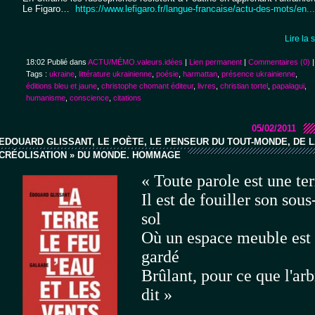
Le Figaro…
https://www.lefigaro.fr/langue-francaise/actu-des-mots/en...
Lire la 
18:02 Publié dans
ACTU/MÉMO.valeurs.idées
|
Lien permanent
|
Commentaires (0)
|
Tags :
ukraine
,
littérature ukrainienne
,
poésie
,
harmattan
,
présence ukrainienne
,
éditions bleu et jaune
,
christophe chomant éditeur
,
livres
,
christian tortel
,
papalagui
,
humanisme
,
conscience
,
citations
05/02/2011
EDOUARD GLISSANT, LE POÈTE, LE PENSEUR DU TOUT-MONDE, DE L
CRÉOLISATION » DU MONDE. HOMMAGE
« Toute parole est une ter
Il est de fouiller son sous
sol
Où un espace meuble est
gardé
Brûlant, pour ce que l'arb
dit »