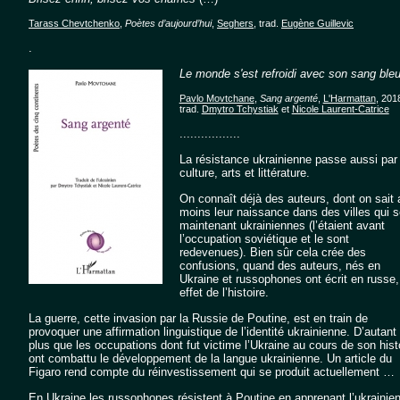
Tarass Chevtchenko
,
Poètes d’aujourd’hui
,
Seghers
, trad.
Eugène Guillevic
.
Le monde s'est refroidi avec son sang bleu
Pavlo Movtchane
,
Sang argenté
,
L'Harmattan
, 201
trad.
Dmytro Tchystiak
et
Nicole Laurent-Catrice
.................
La résistance ukrainienne passe aussi par
culture, arts et littérature.
On connaît déjà des auteurs, dont on sait 
moins leur naissance dans des villes qui s
maintenant ukrainiennes (l’étaient avant
l’occupation soviétique et le sont
redevenues). Bien sûr cela crée des
confusions, quand des auteurs, nés en
Ukraine et russophones ont écrit en russe,
effet de l’histoire.
La guerre, cette invasion par la Russie de Poutine, est en train de
provoquer une affirmation linguistique de l’identité ukrainienne. D’autant
plus que les occupations dont fut victime l’Ukraine au cours de son hist
ont combattu le développement de la langue ukrainienne. Un article du
Figaro rend compte du réinvestissement qui se produit actuellement …
En Ukraine les russophones résistent à Poutine en apprenant l’ukraini