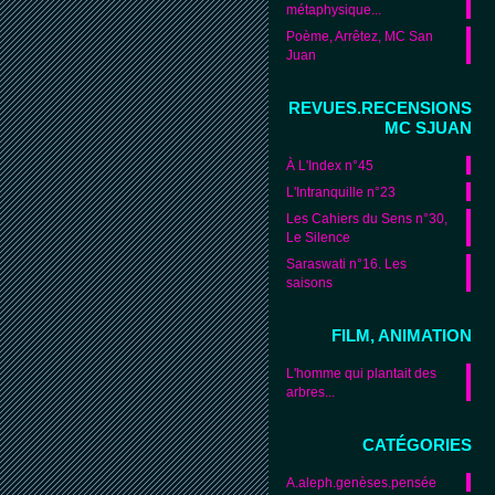
métaphysique...
Poème, Arrêtez, MC San
Juan
REVUES.RECENSIONS
MC SJUAN
À L'Index n°45
L'Intranquille n°23
Les Cahiers du Sens n°30,
Le Silence
Saraswati n°16. Les
saisons
FILM, ANIMATION
L'homme qui plantait des
arbres...
CATÉGORIES
A.aleph.genèses.pensée