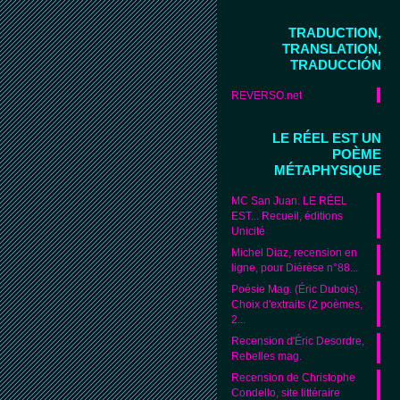
TRADUCTION,
TRANSLATION,
TRADUCCIÓN
REVERSO.net
LE RÉEL EST UN
POÈME
MÉTAPHYSIQUE
MC San Juan. LE RÉEL
EST... Recueil, éditions
Unicité
Michel Diaz, recension en
ligne, pour Diérèse n°88...
Poésie Mag. (Éric Dubois).
Choix d'extraits (2 poèmes,
2...
Recension d'Éric Desordre,
Rebelles mag.
Recension de Christophe
Condello, site littéraire