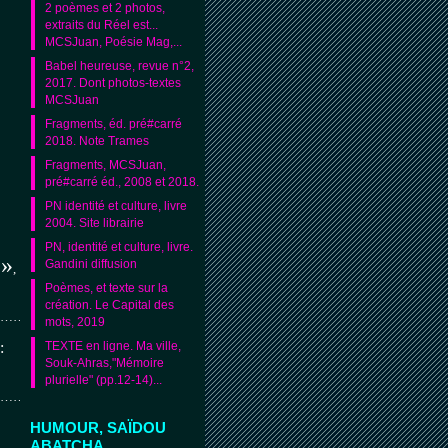
2 poèmes et 2 photos,
extraits du Réel est...
MCSJuan, Poésie Mag,...
Babel heureuse, revue n°2,
2017. Dont photos-textes
MCSJuan
Fragments, éd. pré#carré
2018. Note Trames
Fragments, MCSJuan,
pré#carré éd., 2008 et 2018.
PN identité et culture, livre
2004. Site librairie
PN, identité et culture, livre.
 »
Gandini diffusion
,
Poèmes, et texte sur la
création. Le Capital des
………….
mots, 2019
:
TEXTE en ligne. Ma ville,
Souk-Ahras,"Mémoire
plurielle" (pp.12-14)...
………..
HUMOUR, SAÏDOU
ABATCHA