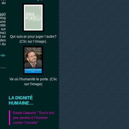
é du
gi
)
blog
 une
tité
 sur
ème)
Qui suis-je pour juger l’autre?
t se
 des
(Clic sur l’image).
d du
-le-
…………………
Va où l'humanité te porte. (Clic
sur l'image)
LA DIGNITÉ
HUMAINE…
David Gakunzi :"Tout n’est
pas permis à l’homme
contre l’homme"