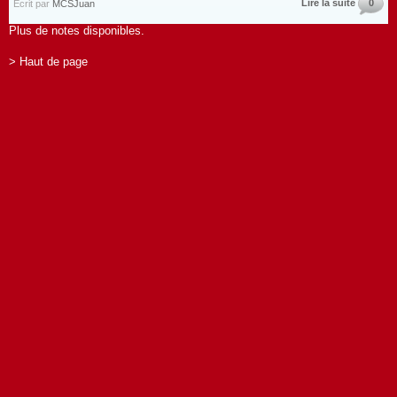
Lire la suite
0
Écrit par
MCSJuan
Plus de notes disponibles.
> Haut de page