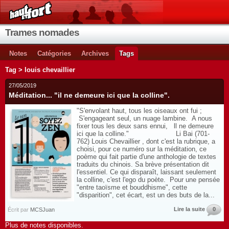
Trames nomades
Notes
Catégories
Archives
Tags
Tag > louis chevaillier
27/05/2019
Méditation... "il ne demeure ici que la colline".
"S'envolant haut, tous les oiseaux ont fui ;
S'engageant seul, un nuage lambine. A nous
fixer tous les deux sans ennui, ll ne demeure
ici que la colline." Li Bai (701-
762) Louis Chevaillier , dont c'est la rubrique, a
choisi, pour ce numéro sur la méditation, ce
poème qui fait partie d'une anthologie de textes
traduits du chinois. Sa brève présentation dit
l'essentiel. Ce qui disparaît, laissant seulement
la colline, c'est l'ego du poète. Pour une pensée
"entre taoïsme et bouddhisme", cette
"disparition", cet écart, est un des buts de la...
Lire la suite
0
Écrit par
MCSJuan
Plus de notes disponibles.