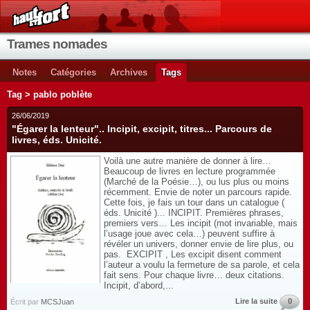
Trames nomades
Notes
Catégories
Archives
Tags
Tag > pablo poblète
26/06/2019
"Égarer la lenteur".. Incipit, excipit, titres... Parcours de
livres, éds. Unicité.
Voilà une autre manière de donner à lire…
Beaucoup de livres en lecture programmée
(Marché de la Poésie…), ou lus plus ou moins
récemment. Envie de noter un parcours rapide.
Cette fois, je fais un tour dans un catalogue (
éds. Unicité )... INCIPIT. Premières phrases,
premiers vers… Les incipit (mot invariable, mais
l’usage joue avec cela…) peuvent suffire à
révéler un univers, donner envie de lire plus, ou
pas. EXCIPIT , Les excipit disent comment
l’auteur a voulu la fermeture de sa parole, et cela
fait sens. Pour chaque livre… deux citations.
Incipit, d’abord,...
Lire la suite
0
Écrit par
MCSJuan