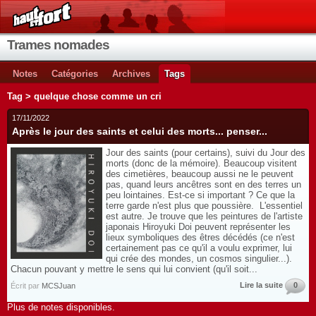
Trames nomades
Notes
Catégories
Archives
Tags
Tag > quelque chose comme un cri
17/11/2022
Après le jour des saints et celui des morts... penser...
Jour des saints (pour certains), suivi du Jour des
morts (donc de la mémoire). Beaucoup visitent
des cimetières, beaucoup aussi ne le peuvent
pas, quand leurs ancêtres sont en des terres un
peu lointaines. Est-ce si important ? Ce que la
terre garde n'est plus que poussière. L'essentiel
est autre. Je trouve que les peintures de l'artiste
japonais Hiroyuki Doi peuvent représenter les
lieux symboliques des êtres décédés (ce n'est
certainement pas ce qu'il a voulu exprimer, lui
qui crée des mondes, un cosmos singulier...).
Chacun pouvant y mettre le sens qui lui convient (qu'il soit...
Lire la suite
0
Écrit par
MCSJuan
Plus de notes disponibles.