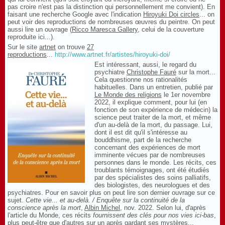
pas croire n'est pas la distinction qui personnellement me convient). En
faisant une recherche Google avec l'indication
Hiroyuki Doi circles
... on
peut voir des reproductions de nombreuses œuvres du peintre. On peut
aussi lire un ouvrage (
Ricco Maresca Gallery
, celui de la couverture
reproduite ici...).
Sur le site
artnet
on trouve
27
reproductions
...
http://www.artnet.fr/artistes/hiroyuki-doi/
Est intéressant, aussi, le regard du
psychiatre
Christophe Fauré
sur la mort...
Cela questionne nos rationalités
habituelles. Dans un entretien, publié par
Le Monde des religions
le 1er novembre
2022, il explique comment, pour lui (en
fonction de son expérience de médecin) la
science peut traiter de la mort, et même
d'un au-delà de la mort, du passage. Lui,
dont il est dit qu'il s'intéresse au
bouddhisme, part de la recherche
concernant des expériences de mort
imminente vécues par de nombreuses
personnes dans le monde. Les récits, ces
troublants témoignages, ont été étudiés
par des spécialistes des soins palliatifs,
des biologistes, des neurologues et des
psychiatres. Pour en savoir plus on peut lire son dernier ouvrage sur ce
sujet.
Cette vie... et au-delà. / Enquête sur la continuité de la
conscience après la mort
,
Albin Michel
, nov. 2022. Selon lui, d'après
l'article du Monde, ces récits
fournissent des clés pour nos vies ici-bas
,
plus peut-être que d'autres sur un après gardant ses mystères...