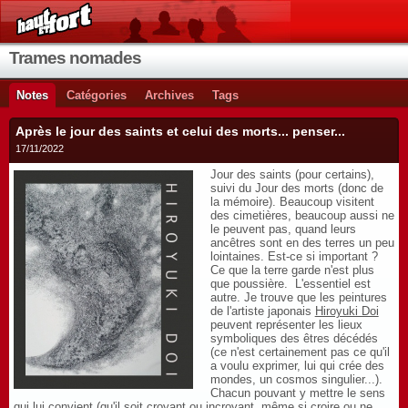
Trames nomades
Notes
Catégories
Archives
Tags
Après le jour des saints et celui des morts... penser...
17/11/2022
Jour des saints (pour certains),
suivi du Jour des morts (donc de
la mémoire). Beaucoup visitent
des cimetières, beaucoup aussi ne
le peuvent pas, quand leurs
ancêtres sont en des terres un peu
lointaines. Est-ce si important ?
Ce que la terre garde n'est plus
que poussière. L'essentiel est
autre. Je trouve que les peintures
de l'artiste japonais
Hiroyuki Doi
peuvent représenter les lieux
symboliques des êtres décédés
(ce n'est certainement pas ce qu'il
a voulu exprimer, lui qui crée des
mondes, un cosmos singulier...).
Chacun pouvant y mettre le sens
qui lui convient (qu'il soit croyant ou incroyant, même si croire ou ne