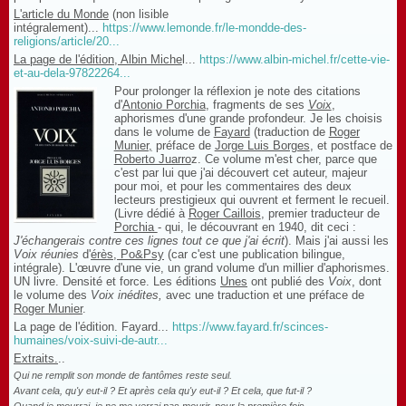
L'article du Monde
(non lisible
intégralement)...
https://www.lemonde.fr/le-mondde-des-
religions/article/20...
La page de l'édition, Albin Miche
l...
https://www.albin-michel.fr/cette-vie-
et-au-dela-97822264...
Pour prolonger la réflexion je note des citations
d'
Antonio Porchia
, fragments de ses
Voix
,
aphorismes d'une grande profondeur. Je les choisis
dans le volume de
Fayard
(traduction de
Roger
Munier,
préface de
Jorge Luis Borges
, et postface de
Roberto Juarro
z. Ce volume m'est cher, parce que
c'est par lui que j'ai découvert cet auteur, majeur
pour moi, et pour les commentaires des deux
lecteurs prestigieux qui ouvrent et ferment le recueil.
(Livre dédié à
Roger Caillois
, premier traducteur de
Porchia
- qui, le découvrant en 1940, dit ceci :
J'échangerais contre ces lignes tout ce que j'ai écrit
). Mais j'ai aussi les
Voix réunies
d'
érès, Po&Psy
(car c'est une publication bilingue,
intégrale). L'œuvre d'une vie, un grand volume d'un millier d'aphorismes.
UN livre. Densité et force. Les éditions
Unes
ont publié des
Voix
, dont
le volume des
Voix inédites,
avec une traduction et une préface de
Roger Munier
.
La page de l'édition. Fayard...
https://www.fayard.fr/scinces-
humaines/voix-suivi-de-autr...
Extraits.
..
Qui ne remplit son monde de fantômes reste seul.
Avant cela, qu'y eut-il ? Et après cela qu'y eut-il ? Et cela, que fut-il ?