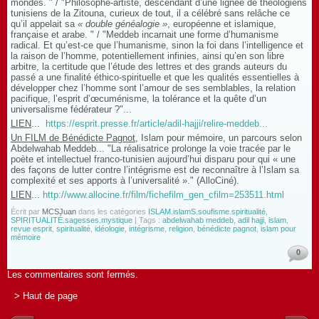
mondes. " / "Philosophe-artiste, descendant d’une lignée de théologiens
tunisiens de la Zitouna, curieux de tout, il a célébré sans relâche ce
qu’il appelait sa
« double généalogie »
, européenne et islamique,
française et arabe. " / "Meddeb incarnait une forme d’humanisme
radical. Et qu’est-ce que l’humanisme, sinon la foi dans l’intelligence et
la raison de l’homme, potentiellement infinies, ainsi qu’en son libre
arbitre, la certitude que l’étude des lettres et des grands auteurs du
passé a une finalité éthico-spirituelle et que les qualités essentielles à
développer chez l’homme sont l’amour de ses semblables, la relation
pacifique, l’esprit d’œcuménisme, la tolérance et la quête d’un
universalisme fédérateur ?"...
LIEN
...
https://esprit.presse.fr/article/adil-hajji/relire-meddeb...
Un FILM de Bénédicte Pagnot
, Islam pour mémoire, un parcours selon
Abdelwahab Meddeb... "La réalisatrice prolonge la voie tracée par le
poète et intellectuel franco-tunisien aujourd’hui disparu pour qui « une
des façons de lutter contre l’intégrisme est de reconnaître à l’Islam sa
complexité et ses apports à l’universalité »." (AlloCiné).
LIEN
...
http://www.allocine.fr/film/fichefilm_gen_cfilm=253511.html
Écrit par
MCSJuan
dans les catégories
ISLAM.islamS.soufisme.spiritualité
,
SPIRITUALITÉ.sagesses.mystique
| Tags :
abdelwahab meddeb
,
adil hajji
,
islam
,
revue esprit
,
spiritualité
,
idéologie
,
intégrisme
,
religion
,
bénédicte pagnot
,
islam pour
mémoire
0
Les commentaires sont fermés.
> Haut de page