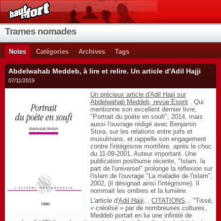
Trames nomades
Notes
Catégories
Archives
Tags
Abdelwahab Meddeb, à lire et relire. Un article d'Adil Hajji
07/11/2019
Un précieux article d'Adil Hajji sur
Abdelwahab Meddeb, revue Esprit
. Qui
mentionne son excellent dernier livre,
"Portrait du poète en soufi", 2014, mais
aussi l'ouvrage rédigé avec Benjamin
Stora, sur les relations entre juifs et
musulmans, et rappelle son engagement
contre l'intégrisme mortifère, après le choc
du 11-09-2001. Auteur important. Une
publication posthume récente, "Islam, la
part de l'universel" prolonge la réflexion sur
l'islam de l'ouvrage "La maladie de l'islam",
2002, (il désignait ainsi l'intégrisme). Il
nommait les ombres et la lumière.
L'article d'
Adil Hajji
...
CITATIONS
... "Tissé,
« créolisé »
par de nombreuses cultures,
Meddeb portait en lui une infinité de