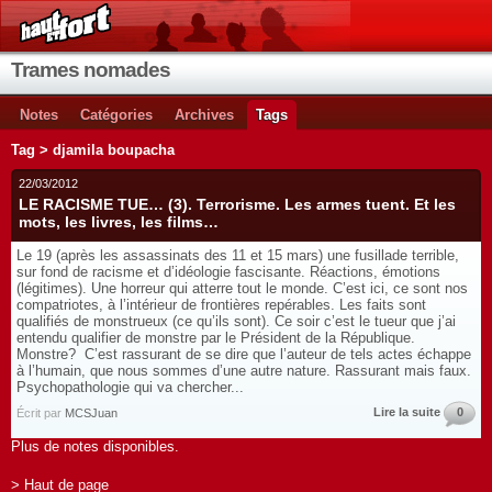
Trames nomades
Notes
Catégories
Archives
Tags
Tag > djamila boupacha
22/03/2012
LE RACISME TUE… (3). Terrorisme. Les armes tuent. Et les
mots, les livres, les films…
Le 19 (après les assassinats des 11 et 15 mars) une fusillade terrible,
sur fond de racisme et d’idéologie fascisante. Réactions, émotions
(légitimes). Une horreur qui atterre tout le monde. C’est ici, ce sont nos
compatriotes, à l’intérieur de frontières repérables. Les faits sont
qualifiés de monstrueux (ce qu’ils sont). Ce soir c’est le tueur que j’ai
entendu qualifier de monstre par le Président de la République.
Monstre? C’est rassurant de se dire que l’auteur de tels actes échappe
à l’humain, que nous sommes d’une autre nature. Rassurant mais faux.
Psychopathologie qui va chercher...
Lire la suite
0
Écrit par
MCSJuan
Plus de notes disponibles.
> Haut de page