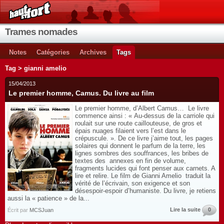
Trames nomades
Notes
Catégories
Archives
Tags
Tag > gianni amelio
15/04/2013
Le premier homme, Camus. Du livre au film
Le premier homme, d’Albert Camus… Le livre
commence ainsi : « Au-dessus de la carriole qui
roulait sur une route caillouteuse, de gros et
épais nuages filaient vers l’est dans le
crépuscule. ». De ce livre j’aime tout, les pages
solaires qui donnent le parfum de la terre, les
lignes sombres des souffrances, les bribes de
textes des annexes en fin de volume,
fragments lucides qui font penser aux carnets. A
lire et relire. Le film de Gianni Amelio traduit la
vérité de l’écrivain, son exigence et son
désespoir-espoir d’humaniste. Du livre, je retiens
aussi la « patience » de la...
Lire la suite
0
Écrit par
MCSJuan