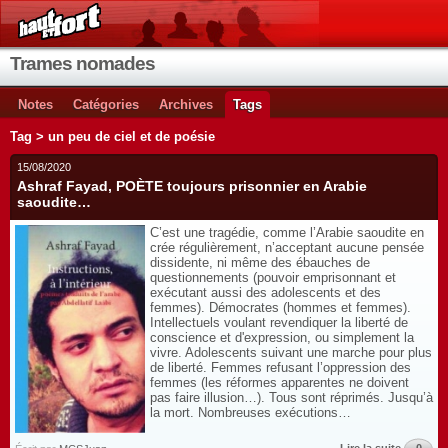
Trames nomades
Notes
Catégories
Archives
Tags
Tag > un peu de ciel et de poésie
15/08/2020
Ashraf Fayad, POÈTE toujours prisonnier en Arabie
saoudite…
C’est une tragédie, comme l’Arabie saoudite en
crée régulièrement, n’acceptant aucune pensée
dissidente, ni même des ébauches de
questionnements (pouvoir emprisonnant et
exécutant aussi des adolescents et des
femmes). Démocrates (hommes et femmes).
Intellectuels voulant revendiquer la liberté de
conscience et d'expression, ou simplement la
vivre. Adolescents suivant une marche pour plus
de liberté. Femmes refusant l’oppression des
femmes (les réformes apparentes ne doivent
pas faire illusion…). Tous sont réprimés. Jusqu’à
la mort. Nombreuses exécutions…