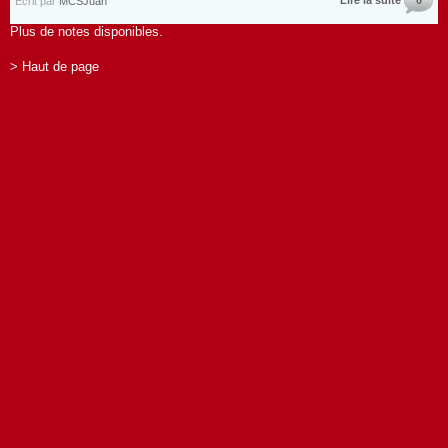
Lire la suite
0
Écrit par
MCSJuan
Plus de notes disponibles.
> Haut de page