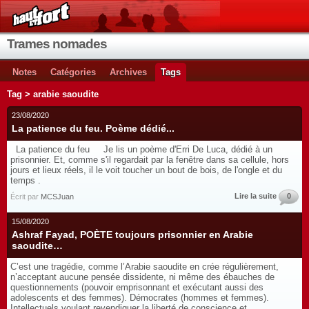
Trames nomades
Notes
Catégories
Archives
Tags
Tag > arabie saoudite
23/08/2020
La patience du feu. Poème dédié...
La patience du feu Je lis un poème d'Erri De Luca, dédié à un
prisonnier. Et, comme s'il regardait par la fenêtre dans sa cellule, hors
jours et lieux réels, il le voit toucher un bout de bois, de l'ongle et du
temps .
Lire la suite
0
Écrit par
MCSJuan
15/08/2020
Ashraf Fayad, POÈTE toujours prisonnier en Arabie
saoudite…
C’est une tragédie, comme l’Arabie saoudite en crée régulièrement,
n’acceptant aucune pensée dissidente, ni même des ébauches de
questionnements (pouvoir emprisonnant et exécutant aussi des
adolescents et des femmes). Démocrates (hommes et femmes).
Intellectuels voulant revendiquer la liberté de conscience et