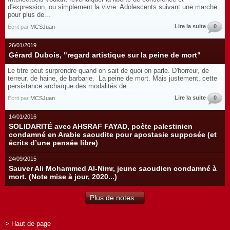
d'expression, ou simplement la vivre. Adolescents suivant une marche
pour plus de...
Lire la suite
0
Écrit par
MCSJuan
26/01/2019
Gérard Dubois, "regard artistique sur la peine de mort"
Le titre peut surprendre quand on sait de quoi on parle. D'horreur, de
terreur, de haine, de barbarie. La peine de mort. Mais justement, cette
persistance archaïque des modalités de...
Lire la suite
0
Écrit par
MCSJuan
14/01/2016
SOLIDARITÉ avec AHSRAF FAYAD, poète palestinien
condamné en Arabie saoudite pour apostasie supposée (et
écrits d’une pensée libre)
24/09/2015
Sauver Ali Mohammed Al-Nimr, jeune saoudien condamné à
mort. (Note mise à jour, 2020...)
Plus de notes...
> Haut de page