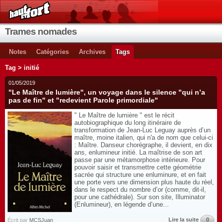
Trames nomades
Notes
Catégories
Archives
Tags
Tag > initié
01/05/2019
"Le Maître de lumière", un voyage dans le silence "qui n’a
pas de fin" et "redevient Parole primordiale"
" Le Maître de lumière " est le récit
autobiographique du long itinéraire de
transformation de Jean-Luc Leguay auprès d’un
maître, moine italien, qui n'a de nom que celui-ci
: Maître. Danseur chorégraphe, il devient, en dix
ans, enlumineur initié. La maîtrise de son art
passe par une métamorphose intérieure. Pour
pouvoir saisir et transmettre cette géométrie
sacrée qui structure une enluminure, et en fait
une porte vers une dimension plus haute du réel,
dans le respect du nombre d’or (comme, dit-il,
pour une cathédrale). Sur son site, Illuminator
(Enlumineur), en légende d’une...
Lire la suite
0
Écrit par
MCSJuan