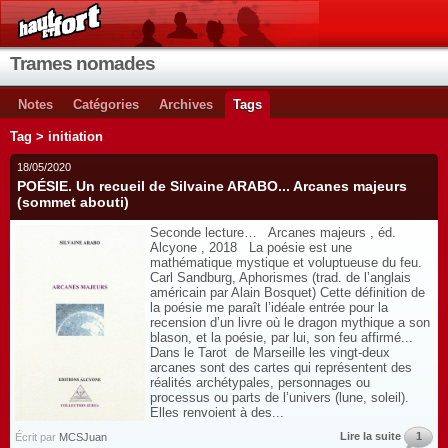
Trames nomades
Notes
Catégories
Archives
Tags
Tag > initiation
18/05/2020
POÉSIE. Un recueil de Silvaine ARABO... Arcanes majeurs
(sommet abouti)
Seconde lecture… Arcanes majeurs , éd.
Alcyone , 2018 La poésie est une
mathématique mystique et voluptueuse du feu.
Carl Sandburg, Aphorismes (trad. de l’anglais
américain par Alain Bosquet) Cette définition de
la poésie me paraît l’idéale entrée pour la
recension d’un livre où le dragon mythique a son
blason, et la poésie, par lui, son feu affirmé...
Dans le Tarot de Marseille les vingt-deux
arcanes sont des cartes qui représentent des
réalités archétypales, personnages ou
processus ou parts de l’univers (lune, soleil).
Elles renvoient à des...
Lire la suite
1
Écrit par
MCSJuan