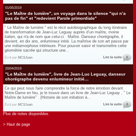
01/05/2019
"Le Maître de lumière", un voyage dans le silence "qui n’a
pas de fin" et "redevient Parole primordiale"
" Le Maître de lumière " est le récit autobiographique du long itinéraire
de transformation de Jean-Luc Leguay auprès d’un maître, moine
italien, qui n'a de nom que celui-ci : Maître. Danseur chorégraphe, il
devient, en dix ans, enlumineur initié. La maîtrise de son art passe par
une métamorphose intérieure. Pour pouvoir saisir et transmettre cette
géométrie sacrée qui structure une...
Lire la suite
0
Écrit par
MCSJuan
20/04/2019
"Le Maître de lumière", livre de Jean-Luc Leguay, danseur
chorégraphe devenu enlumineur initié…
Ce qui peut nous faire comprendre la force de notre émotion devant
Notre-Dame en feu, je le trouve dans un livre de Jean-Luc Leguay , " Le
Maître de lumière" . (Histoire de son initiation à...
Lire la suite
0
Écrit par
MCSJuan
Plus de notes disponibles.
> Haut de page