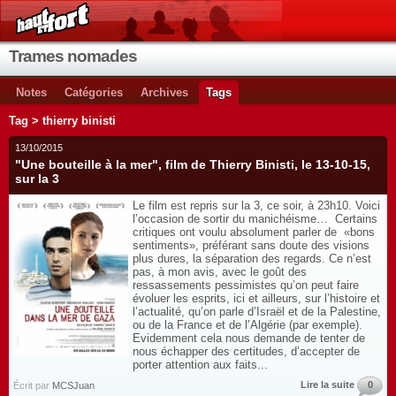
Trames nomades
Notes
Catégories
Archives
Tags
Tag > thierry binisti
13/10/2015
"Une bouteille à la mer", film de Thierry Binisti, le 13-10-15,
sur la 3
Le film est repris sur la 3, ce soir, à 23h10. Voici
l’occasion de sortir du manichéisme… Certains
critiques ont voulu absolument parler de «bons
sentiments», préférant sans doute des visions
plus dures, la séparation des regards. Ce n’est
pas, à mon avis, avec le goût des
ressassements pessimistes qu’on peut faire
évoluer les esprits, ici et ailleurs, sur l’histoire et
l’actualité, qu’on parle d’Israël et de la Palestine,
ou de la France et de l’Algérie (par exemple).
Evidemment cela nous demande de tenter de
nous échapper des certitudes, d’accepter de
porter attention aux faits...
Lire la suite
0
Écrit par
MCSJuan