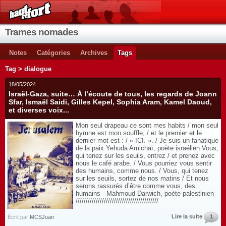
Trames nomades
Notes
Catégories
Archives
Tags
Tag > dialogue
18/05/2024
Israël-Gaza, suite… À l’écoute de tous, les regards de Joann
Sfar, Ismaël Saidi, Gilles Kepel, Sophia Aram, Kamel Daoud,
et diverses voix...
Mon seul drapeau ce sont mes habits / mon seul
hymne est mon souffle, / et le premier et le
dernier mot est : / « ICI. ». / Je suis un fanatique
de la paix Yehuda Amichaï, poète israélien Vous,
qui tenez sur les seuils, entrez / et prenez avec
nous le café arabe. / Vous pourriez vous sentir
des humains, comme nous. / Vous, qui tenez
sur les seuils, sortez de nos matins / Et nous
serons rassurés d’être comme vous, des
humains Mahmoud Darwich, poète palestinien
/////////////////////////////////////////
Lire la suite
1
Écrit par
MCSJuan