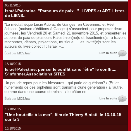
05/11/2015
Israël-Palestine. "Parcours de paix...". LIVRES et ART. Listes
de LIENS...
"La médiathèque Lucie Aubrac de Ganges, en Cévennes, et Réel
éditions (maison d'éditions à Ganges) s’associent pour proposer deux
journées, les Vendredi 20 et Samedi 21 novembre 2015, et présenter les
actions de paix de plusieurs Palestinien(ne)s et Israélien(ne)s, à travers
rencontres, débats, projections, musique… Les invité(e)s sont les
auteurs du livre collectif : Israël –...
Lire la suite
0
Écrit par
MCSJuan
18/10/2015
Israël-Palestine, penser le conflit sans "être" le conflit...
S'informer.Associations.SITES
Un peu de repos pour les blessures - qui parle de guérison? / (Et les
hurlements de ces orphelins sont transmis d'une génération / à l'autre,
comme dans une course de relais : / le bâton ne...
Lire la suite
0
Écrit par
MCSJuan
13/10/2015
"Une bouteille à la mer", film de Thierry Binisti, le 13-10-15,
sur la 3
13/10/2015