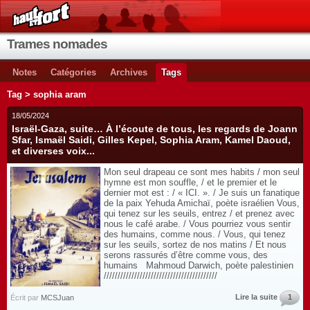
Trames nomades
Notes
Catégories
Archives
Tags
Tag > sophia aram
18/05/2024
Israël-Gaza, suite… À l’écoute de tous, les regards de Joann
Sfar, Ismaël Saidi, Gilles Kepel, Sophia Aram, Kamel Daoud,
et diverses voix...
Mon seul drapeau ce sont mes habits / mon seul
hymne est mon souffle, / et le premier et le
dernier mot est : / « ICI. ». / Je suis un fanatique
de la paix Yehuda Amichaï, poète israélien Vous,
qui tenez sur les seuils, entrez / et prenez avec
nous le café arabe. / Vous pourriez vous sentir
des humains, comme nous. / Vous, qui tenez
sur les seuils, sortez de nos matins / Et nous
serons rassurés d’être comme vous, des
humains Mahmoud Darwich, poète palestinien
/////////////////////////////////////////
Lire la suite
1
Écrit par
MCSJuan