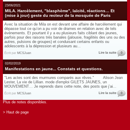
23/06/2021
MILA. Harcèlement, "blasphème", laïcité, réactions… Et
(mise à jour) geste du recteur de la mosquée de Paris
Avec la situation de Mila on est devant une affaire de harcèlement qui
dépasse tout ce qu’on a pu voir de drames en relation avec de tels
événements. Et pourtant il y a eu plusieurs faits ciblant des jeunes,
parfois pour des raisons très banales (jalousie, fragilités des uns ou des
autres, pulsions de groupes) et conduisant certains enfants ou
adolescents à la dépression et plusieurs au...
Lire la suite
0
Écrit par
MCSJuan
02/02/2019
Manifestations en jaune... Constats et questions.
"Les actes sont des murmures comparés aux rêves." Alison Jean
Lester, La vie de Lillian. mode d'emploi GILETS JAUNES, un
MOUVEMENT… Je reprends dans cette note, des posts que j’ai...
Lire la suite
0
Écrit par
MCSJuan
Plus de notes disponibles.
> Haut de page