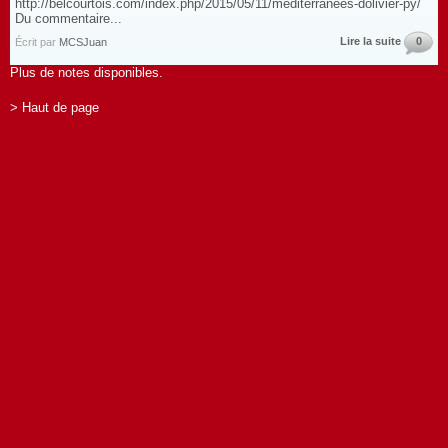
http://belcourtois.com/index.php/2015/05/11/mediterranees-dolivier-py/
Du commentaire...
Lire la suite
0
Écrit par
MCSJuan
Plus de notes disponibles.
> Haut de page