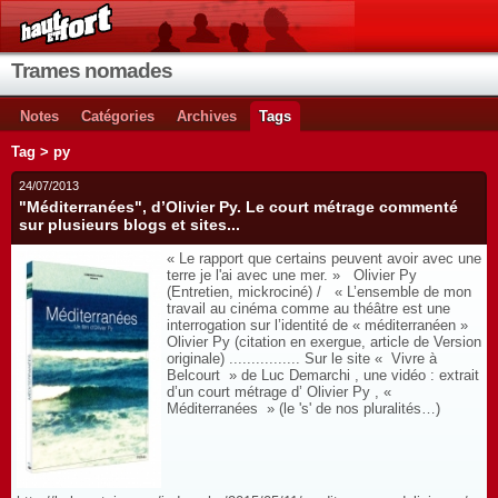
Trames nomades
Notes
Catégories
Archives
Tags
Tag > py
24/07/2013
"Méditerranées", d’Olivier Py. Le court métrage commenté
sur plusieurs blogs et sites...
« Le rapport que certains peuvent avoir avec une
terre je l'ai avec une mer. » Olivier Py
(Entretien, mickrociné) / « L’ensemble de mon
travail au cinéma comme au théâtre est une
interrogation sur l’identité de « méditerranéen »
Olivier Py (citation en exergue, article de Version
originale) ................ Sur le site « Vivre à
Belcourt » de Luc Demarchi , une vidéo : extrait
d’un court métrage d’ Olivier Py , «
Méditerranées » (le 's' de nos pluralités…)