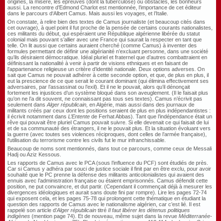
origines, la misère, les épreuves (dont la tuberculose) ou obstacles, les bonheurs
aussi. La rencontre d’Edmond Charlot est mentionnée, l’importance de cet éditeur
dans le parcours d‘Albert Camus. Mais aussi les voyages, et l’Italie.
On constate, à relire bien des textes de Camus journaliste (et beaucoup cités dans
cet ouvrage), à quel point il fut proche de la pensée de certains courants nationalistes,
ces militants du début, qui espéraient une République algérienne libérée du statut
colonial mais pouvant s’allier avec une France qui saurait la respecter en tant que
telle. On lit aussi que certains auraient cherché (comme Camus) à inventer des
formules permettant de définir une algérianité n’excluant personne, dans une société
qu’ils désiraient démocratique. Idéal pluriel et fraternel que d’autres combattraient en
définissant la nationalité à venir à partir de visions ethniques et en faisant de
l’appartenance religieuse un critère d’identité nationale. Deux options adverses. On
sait que Camus ne pouvait adhérer à cette seconde option, et que, de plus en plus, il
eut la prescience de ce que serait le courant dominant (qui élimina effectivement ses
adversaires, par l’assassinat ou l’exil). Et il ne le pouvait, alors qu’il dénonçait
fortement les injustices d’un système bloqué dans son aveuglement. (Il le faisait plus
qu’on ne l’a dit souvent, ne connaissant pas tous ses textes). Camus n’écrivit pas
seulement dans
Alger républicain,
en Algérie, mais aussi dans des journaux de
militants créés par ceux dont les positions seraient de plus en plus indépendantistes :
il écrivit notamment dans
L’Entente
de Ferhat Abbas). Tant que l’indépendance était un
rêve qui pouvait être pluriel Camus pouvait suivre. Si elle devenait ce qui faisait de lui
et de sa communauté des étrangers, il ne le pouvait plus. Et la situation évoluant vers
la guerre (avec toutes ses violences réciproques, dont celles de l’armée française),
l’utilisation du terrorisme contre les civils fut le mur infranchissable.
Beaucoup de noms sont mentionnés, dans tout ce parcours, comme ceux de Messali
Hadj ou Aziz Kessous.
Les rapports de Camus avec le PCA (sous l’influence du PCF) sont étudiés de près.
Car si Camus y adhéra par souci de justice sociale il finit par en être exclu, pour avoir
souhaité que le PC prenne la défense des militants anticolonialistes qui avaient des
ennuis avec l’administration française ou étaient emprisonnés. Camus défendit cette
position, ne put convaincre, et dut partir. (Cependant il commençait déjà à mesurer les
divergences idéologiques et aurait sans doute fini par rompre). Lire les pages 72-74
qui exposent cela, et les pages 75-78 qui prolongent cette thématique en étudiant la
question des rapports de Camus avec le nationalisme algérien, car c’est lié. Il est
rappelé son article d’
Alger républicain
titré
Il faut libérer les détenus politiques
indigènes
(mention page 74). Et de nouveau, même sujet dans la revue
Méditerranée-