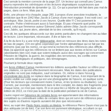
Ceci annule la mention correcte de la page 237. Un lecteur qui connaît peu Camus
pourra reprendre
les stéréotypes et les lectures dogmatiques suspicieuse
s que
l’introduction promettait de
dynamiter
(p. 11). Ce qui a pourtant été fait dans pas mal de
pages, dans ce livre. Mais pas là.
Enfin, une phrase m’a choquée, page 280, à propos d’une anecdote troublante, la
prédiction que fit en 1942 Max Jacob à Camus d’une
mort tragique
. Il est noté ceci :
un
astrologue, Max Jacob, poète à ses heures
. Quelle idée !!! C’est justement le
contraire. Poète s’intéressant aussi à l’astrologie. Et pas n’importe quel poète. Un
grand, celui que l’immense auteur Edmond Jabès admire (Max Jacob correspondit
avec Jabès, qui, jeune alors, attendait de lui des conseils, qu’il reçut).
Ceci dit, les quelques désaccords sur des points particuliers ne changent rien au bilan
de lecture. Livre important, nécessaire. À lire et faire rire.
À la fin du livre il y a une riche
bibliographie
, dont on retrouve des titres dans les notes
de bas de pages. (On est gêné cependant par l’ordre alphabétique qui se fait par les
prénoms (pas par les noms), ce qui rend la recherche des références plus difficile.
Mais j’ai apprécié que les références ne se limitent pas aux textes et livres sur Camus
(abondantes bien sûr) mais que soient indiqués aussi des ouvrages qui concernent
l’Histoire de l’Algérie, la guerre, les tragédies des terrorismes, les conflits entre
courants idéologiques et politiques, des témoignages.
Pourtant je formule deux regrets.
Les
livres d’Albert Camus
mentionnent les éditions auxquelles l’auteur se réfère pour
ses citations, ce qui est effectivement nécessaire. Mais les dates des publications
originelles ne sont pas indiquées, sauf certaines. Or, même si dans l’essai
la
chronologie des écrits
se replace dans la biographie de Camus, il est important de la
rendre visible sur cette page qui est une photographie de l’œuvre, en quelque sorte.
(Pour les lecteurs qui connaissent moins Camus, et les lycéens ou étudiants). Les
Carnets,
par exemple, mentionnent dans le titre complet, les dates des fragments pour
chaque tome, ce n’est pas repris. Et si on peut lire
Le Mythe de Sisyphe
dans une
édition de 2013, ce n’est pas la date de la publication pendant la vie de Camus.
L’autre regret est
l’absence de certains livres
qui apporteraient des informations
complétant ou contredisant celles de certains titres qui ont servi de référence pour
des sujets où d’autres regards auraient été plus que nécessaires.
Ainsi, au sujet des
Pieds-Noirs restés en Algérie
, la référence Pierre Daum n’est pas la
plus adéquate (et de loin). Car son livre est purement idéologique, occultant ce qui