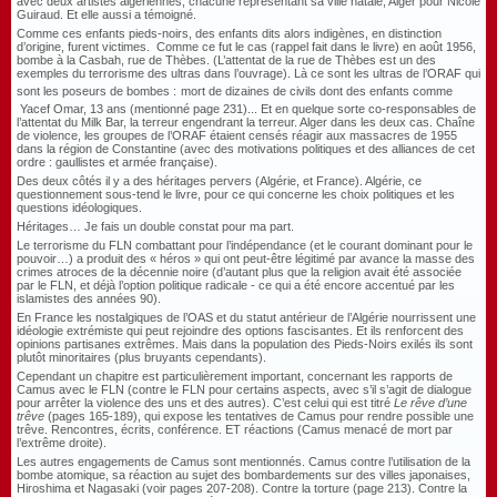
avec deux artistes algériennes, chacune représentant sa ville natale, Alger pour Nicole
Guiraud. Et elle aussi a témoigné.
Comme ces enfants pieds-noirs, des enfants dits alors indigènes, en distinction
d’origine, furent victimes. Comme ce fut le cas (rappel fait dans le livre) en août 1956,
bombe à la Casbah, rue de Thèbes. (L’attentat de la rue de Thèbes est un des
exemples du terrorisme des ultras dans l’ouvrage). Là ce sont les ultras de l’ORAF qui
sont les poseurs de bombes :
mort de dizaines de civils dont des enfants comme
Yacef Omar, 13 ans (mentionné page 231)..
. Et en quelque sorte co-responsables de
l’attentat du Milk Bar, la terreur engendrant la terreur. Alger dans les deux cas. Chaîne
de violence, les groupes de l’ORAF étaient censés réagir aux massacres de 1955
dans la région de Constantine (avec des motivations politiques et des alliances de cet
ordre : gaullistes et armée française).
Des deux côtés il y a des héritages pervers (Algérie, et France). Algérie, ce
questionnement sous-tend le livre, pour ce qui concerne les choix politiques et les
questions idéologiques.
Héritages… Je fais un double constat pour ma part.
Le terrorisme du FLN combattant pour l’indépendance (et le courant dominant pour le
pouvoir…) a produit des « héros » qui ont peut-être légitimé par avance la masse des
crimes atroces de la décennie noire (d’autant plus que la religion avait été associée
par le FLN, et déjà l’option politique radicale - ce qui a été encore accentué par les
islamistes des années 90).
En France les nostalgiques de l’OAS et du statut antérieur de l’Algérie nourrissent une
idéologie extrémiste qui peut rejoindre des options fascisantes. Et ils renforcent des
opinions partisanes extrêmes. Mais dans la population des Pieds-Noirs exilés ils sont
plutôt minoritaires (plus bruyants cependants).
Cependant un chapitre est particulièrement important, concernant les rapports de
Camus avec le FLN (contre le FLN pour certains aspects, avec s’il s’agit de dialogue
pour arrêter la violence des uns et des autres). C’est celui qui est titré
Le rêve d’une
trêve
(pages 165-189), qui expose les tentatives de Camus pour rendre possible une
trêve. Rencontres, écrits, conférence. ET réactions (Camus menacé de mort par
l’extrême droite).
Les autres engagements de Camus sont mentionnés. Camus contre l’utilisation de la
bombe atomique, sa réaction au sujet des bombardements sur des villes japonaises,
Hiroshima et Nagasaki (voir pages 207-208). Contre la torture (page 213). Contre la