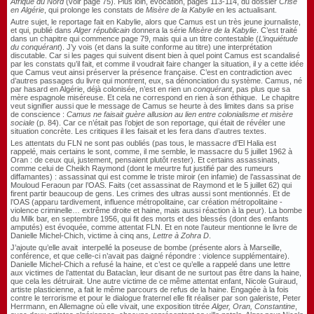
Afrique du Nord
(voir page 75). Plus loin, évocation, pages 113-114, du dossier
Crise
en Algérie
, qui prolonge les constats de
Misère de la Kabylie
en les actualisant.
Autre sujet, le reportage fait en Kabylie, alors que Camus est un très jeune journaliste,
et qui, publié dans
Alger républicain
donnera la série
Misère de la Kabylie
. C’est traité
dans un chapitre qui commence page 79, mais qui a un titre contestable (
L’inquiétude
du conquérant
). J’y vois (et dans la suite conforme au titre) une interprétation
discutable. Car si les pages qui suivent disent bien à quel point Camus est scandalisé
par les constats qu’il fait, et comme il voudrait faire changer la situation, il y a cette idée
que Camus veut ainsi préserver la présence française. C’est en contradiction avec
d’autres passages du livre qui montrent, eux, sa dénonciation du système. Camus, né
par hasard en Algérie, déjà colonisée, n’est en rien un
conquérant
, pas plus que sa
mère espagnole miséreuse. Et cela ne correspond en rien à son éthique. Le chapitre
veut signifier aussi que le message de Camus se heurte à des limites dans sa prise
de conscience :
Camus ne faisait guère allusion au lien entre colonialisme et misère
sociale
(p. 84). Car ce n’était pas l’objet de son reportage, qui était de révéler une
situation concrète. Les critiques il les faisait et les fera dans d’autres textes.
Les attentats du FLN ne sont pas oubliés (pas tous, le massacre d’El Halia est
rappelé, mais certains le sont, comme, il me semble, le massacre du 5 juillet 1962 à
Oran : de ceux qui, justement, pensaient plutôt rester). Et certains assassinats,
comme celui de Cheikh Raymond (dont le meurtre fut justifié par des rumeurs
diffamantes) : assassinat qui est comme le triste miroir (en infamie) de l’assassinat de
Mouloud Feraoun par l’OAS. Faits (cet assassinat de Raymond et le 5 juillet 62) qui
firent partir beaucoup de gens. Les crimes des ultras aussi sont mentionnés. Et de
l’OAS (apparu tardivement, influence métropolitaine, car création métropolitaine -
violence criminelle… extrême droite et haine, mais aussi réaction à la peur). La bombe
du Milk bar, en septembre 1956, qui fit des morts et des blessés (dont des enfants
amputés) est évoquée, comme attentat FLN. Et en note l’auteur mentionne le livre de
Danielle Michel-Chich, victime à cinq ans
, Lettre à Zohra D
.
J’ajoute qu’elle avait interpellé la poseuse de bombe (présente alors à Marseille,
conférence, et que celle-ci n’avait pas daigné répondre : violence supplémentaire).
Danielle Michel-Chich a refusé la haine, et c’est ce qu’elle a rappelé dans une lettre
aux victimes de l’attentat du Bataclan, leur disant de ne surtout pas être dans la haine,
que cela les détruirait. Une autre victime de ce même attentat enfant, Nicole Guiraud,
artiste plasticienne, a fait le même parcours de refus de la haine. Engagée à la fois
contre le terrorisme et pour le dialogue fraternel elle fit réaliser par son galeriste, Peter
Herrmann, en Allemagne où elle vivait, une exposition titrée
Alger, Oran, Constantine
,