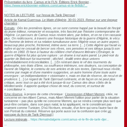
Présentation du livre, Camus et le FLN, Éditions Erick Bonnier
...
https://www.erickbonnier-editions.com/camus-et-le-fln8db7...
…
NOTES de LECTURE
,
sur l’essai de Tarik Djerroud
:
Article de Kamal Guerroua,
Le Matin d’Algérie
, 30-01-2023.
Retour sur une époque
charnière
:
Extraits
:
Dès les premières lignes, on se sent comme happé par la beauté de l’incipit
du jeune éditeur, romancier et essayiste, très fasciné par l’histoire contemporaine de
l’Algérie.
Le parcours de Camus nous revient alors, par bribes, et on ne s’en rassasie
plus. On redécouvre, à travers une fresque historique de la guerre d’Algérie, le vécu
de l’homme de lettres et sa relation tumultueuse avec l’Algérie sous un autre aspect,
beaucoup plus proche, frictionnel, intime avec sa terre.
[…]
Cette Algérie qui l’avait vu
naître et qui ne cessait de bercer ses rêves, ses pensées et ses idéaux jusqu’à son
décès en 1960. Et face à l’auteur du célèbre chef-d’œuvre littéraire L’
É
tranger, la
guerre d’Algérie fut plus qu’une rupture : un drame à nul autre pareil. Le pied-noir du
quartier de Belcourt fut tourmenté ; déchiré ; tiraillé entre deux univers
irrémédiablement irréconciliables.
[…]
En rentrant dans le vif des tourments du
philosophe, ses états d’âme, sa souffrance intérieure, ses douleurs, sa conception de
l’avenir de l’Algérie, le contenu de ses articles et de ses textes, Djerroud nous révèle,
comme par magie et d’une manière suggestive, un autre homme d’une toute autre
envergure : un indépendantiste « visionnaire », mais en état de réserve, de recul et de
prudence.
[…]
Le regard de Tarik Djerroud contraste, et de façon on ne peut plus
critique, avec tout ce qui a été écrit jusque-là sur Camus des deux côtés de la
Méditerranée. Il apporte quelque chose de neuf, du concret, et surtout de
« conciliateur ».
[
Une réserve
, à propos de cette chronique :
L’expression d’Albert Memmi
, citée, ne
concerne en rien Albert Camus, mais Albert Memmi l’utilise pour parler de la situation
tunisienne – pas plus qu’elle ne concerne Memmi, qui se rendra compte plus tard que
peut-être certains, dans son pays natal, la lui appliquent, ne le considérant pas
vraiment comme Tunisien. D’où l’écriture, ensuite, d’un livre qui sera l’autre face de
son Portrait du colonisé. Réserve qui porte aussi sur la confusion que crée
un
passage du livre de Tarik Djerroud
.]
Lecture intégrale
...
https://lematindalgerie.com/camus-et-le-fln-de-tarik-djer...
...