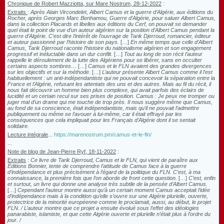
Chronique de Robert Mazziotta, sur Mare Nostrum, 28-12-2022
:
Extraits
:
Après Alain Vircondelet
, Albert Camus et la guerre d’Algérie,
aux éditions du
Rocher, après Georges Marc Benhamou
, Guerre d’Algérie, pour saluer Albert Camus,
dans la collection Placards et libelles aux éditions du Cerf, on pouvait se demander
quel était le point de vue d’un auteur algérien sur la position d’Albert Camus pendant la
guerre d’Algérie. C’est dire l’intérêt de l’ouvrage de Tarik Djerroud, romancier, éditeur
et auteur passionné par l’histoire de son pays.
[…]
En même temps que celle d’Albert
Camus, Tarik Djerroud raconte l’histoire du nationalisme algérien et son engagement
progressif et inéluctable dans un dur conflit.
[…]
Tout au long de son récit l’auteur
rappelle le déroulement de la lutte des Algériens pour se libérer, sans en occulter
certains aspects sombres
…
[…]
Camus et le FLN avaient des grandes divergences
sur les objectifs et sur la méthode.
[…]
L’auteur présente Albert Camus comme il l’est
habituellement : un anti-indépendantiste qui ne pouvait concevoir la séparation entre la
France et l’Algérie, refusant les attentats des uns et des autres. Mais au fil du récit, il
nous fait découvrir un homme bien plus complexe, qui avait parfois des éclairs de
lucidité et un certain recul sur ses prises de position.
Camus : Je peux me tromper ou
juger mal d’un drame qui me touche de trop près.
Il nous suggère même que Camus,
au fond de sa conscience, était indépendantiste, mais qu’il ne pouvait l’admettre
publiquement ou même se l’avouer à lui-même, car il était effrayé par les
conséquences que cela impliquait pour les Français d’Algérie dont il se sentait
solidaire.
Lecture intégrale
...
https://marenostrum.pm/camus-et-le-fln/
...
Note de blog de Jean-Pierre Ryf, 18-11-2022
:
Extraits
:
Ce livre de Tarik Djerroud, Camus et le FLN, qui vient de paraître aux
Éditions Bonnier, tente de comprendre l’attitude de Camus face à la guerre
d’indépendance et plus précisément à l’égard de la politique du FLN. C’est, à ma
connaissance, la première fois que l’on aborde de front cette question.
[…]
C’est, enfin
et surtout, un livre qui donne une analyse très subtile de la pensée d’Albert Camus.
[…]
Cependant l’auteur montre aussi qu’à un certain moment Camus acceptait l’idée
d’indépendance mais à la condition qu’elle s’ouvre sur une Algérie plurielle, ouverte,
protectrice de la minorité européenne comme le proclamait, aussi, au début, le projet
FLN. / L’auteur montre que ce projet a ensuite évolué sous l’effet des idéologies
panarabiste, islamiste, et que cette Algérie ouverte et plurielle n’était plus à l’ordre du
jour. /