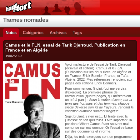
Trames nomades
Notes
Catégories
Archives
Tags
Camus et le FLN, essai de Tarik Djerroud. Publication en
France et en Algérie
19/02/2023
Voici ma lecture de l'essai de
Tarik Djerroud
(écrivain et éditeur),
Camus et le FLN.
(
Publication sur les deux rives, en Algérie et
en France. Erick Bonnier, France, et Tafat,
Algérie, 2022.
Mes références renvoient aux
pages des éditions Erick Bonnier).
Pour commencer, l'incipit (qui me servira
d'exergue). La première phrase de
l'introduction (quatre pages, qui mériteraient
un tiré à part ) :
Sous la voûte céleste, sur la
terre des hommes et des femmes, chaque
siècle déverse son lot de frayeurs, rendant la
condition humaine souvent tragique.
Sujet brûlant, s’il en est… Et traité avec la
justesse de ton qu’il fallait. Livre important, la
position d’Albert Camus étant souvent mal
comprise car mal connue. Or l’essai se base
sur des documents et informe.
Déjà, les trois exergues sont un programme :