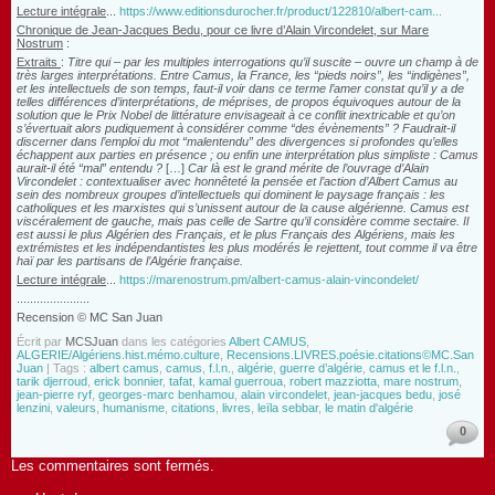
Lecture intégrale
...
https://www.editionsdurocher.fr/product/122810/albert-cam...
Chronique de Jean-Jacques Bedu, pour ce livre d’Alain Vircondelet, sur Mare
Nostrum
:
Extraits
:
Titre qui – par les multiples interrogations qu’il suscite – ouvre un champ à de
très larges interprétations. Entre Camus, la France, les “pieds noirs”, les “indigènes”,
et les intellectuels de son temps, faut-il voir dans ce terme l’amer constat qu’il y a de
telles différences d’interprétations, de méprises, de propos équivoques autour de la
solution que le Prix Nobel de littérature envisageait à ce conflit inextricable et qu’on
s’évertuait alors pudiquement à considérer comme “des évènements” ? Faudrait-il
discerner dans l’emploi du mot “malentendu” des divergences si profondes qu’elles
échappent aux parties en présence ; ou enfin une interprétation plus simpliste : Camus
aurait-il été “mal” entendu ?
[…]
Car là est le grand mérite de l’ouvrage d’Alain
Vircondelet : contextualiser avec honnêteté la pensée et l’action d’Albert Camus au
sein des nombreux groupes d’intellectuels qui dominent le paysage français : les
catholiques et les marxistes qui s’unissent autour de la cause algérienne. Camus est
viscéralement de gauche, mais pas celle de Sartre qu’il considère comme sectaire. Il
est aussi le plus Algérien des Français, et le plus Français des Algériens, mais les
extrémistes et les indépendantistes les plus modérés le rejettent, tout comme il va être
haï par les partisans de l’Algérie française.
Lecture intégrale
...
https://marenostrum.pm/albert-camus-alain-vincondelet/
......................
Recension © MC San Juan
Écrit par
MCSJuan
dans les catégories
Albert CAMUS
,
ALGERIE/Algériens.hist.mémo.culture
,
Recensions.LIVRES.poésie.citations©MC.San
Juan
| Tags :
albert camus
,
camus
,
f.l.n.
,
algérie
,
guerre d’algérie
,
camus et le f.l.n.
,
tarik djerroud
,
erick bonnier
,
tafat
,
kamal guerroua
,
robert mazziotta
,
mare nostrum
,
jean-pierre ryf
,
georges-marc benhamou
,
alain vircondelet
,
jean-jacques bedu
,
josé
lenzini
,
valeurs
,
humanisme
,
citations
,
livres
,
leïla sebbar
,
le matin d'algérie
0
Les commentaires sont fermés.