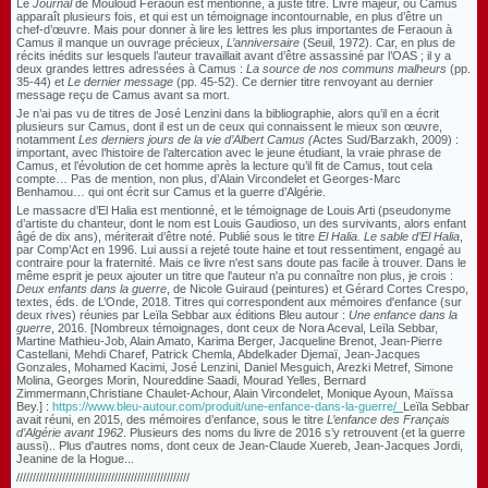
Le
Journal
de Mouloud Feraoun est mentionné, à juste titre. Livre majeur, où Camus
apparaît plusieurs fois, et qui est un témoignage incontournable, en plus d’être un
chef-d’œuvre. Mais pour donner à lire les lettres les plus importantes de Feraoun à
Camus il manque un ouvrage précieux,
L’anniversaire
(Seuil, 1972). Car, en plus de
récits inédits sur lesquels l’auteur travaillait avant d’être assassiné par l’OAS ; il y a
deux grandes lettres adressées à Camus :
La source de nos communs malheurs
(pp.
35-44) et
Le dernier message
(pp. 45-52). Ce dernier titre renvoyant au dernier
message reçu de Camus avant sa mort.
Je n’ai pas vu de titres de José Lenzini dans la bibliographie, alors qu’il en a écrit
plusieurs sur Camus, dont il est un de ceux qui connaissent le mieux son œuvre,
notamment
Les derniers jours de la vie d’Albert Camus (
Actes Sud/Barzakh, 2009) :
important, avec l’histoire de l’altercation avec le jeune étudiant, la vraie phrase de
Camus, et l’évolution de cet homme après la lecture qu’il fit de Camus, tout cela
compte… Pas de mention, non plus, d’Alain Vircondelet et Georges-Marc
Benhamou… qui ont écrit sur Camus et la guerre d’Algérie.
Le massacre d’El Halia est mentionné, et le témoignage de Louis Arti (pseudonyme
d’artiste du chanteur, dont le nom est Louis Gaudioso, un des survivants, alors enfant
âgé de dix ans), mériterait d’être noté. Publié sous le titre
El Halia. Le sable d’El Halia
,
par Comp’Act en 1996. Lui aussi a rejeté toute haine et tout ressentiment, engagé au
contraire pour la fraternité. Mais ce livre n'est sans doute pas facile à trouver. Dans le
même esprit je peux ajouter un titre que l'auteur n'a pu connaître non plus, je crois :
Deux enfants dans la guerre
, de Nicole Guiraud (peintures) et Gérard Cortes Crespo,
textes, éds. de L’Onde, 2018.
Titres qui correspondent aux mémoires d'enfance (sur
deux rives) réunies par Leïla Sebbar aux éditions Bleu autour :
Une enfance dans la
guerre
, 2016. [
Nombreux témoignages, dont ceux de Nora Aceval, Leïla Sebbar,
Martine Mathieu-Job, Alain Amato, Karima Berger, Jacqueline Brenot, Jean-Pierre
Castellani, Mehdi Charef, Patrick Chemla, Abdelkader Djemaï, Jean-Jacques
Gonzales, Mohamed Kacimi, José Lenzini, Daniel Mesguich, Arezki Metref, Simone
Molina, Georges Morin, Noureddine Saadi, Mourad Yelles, Bernard
Zimmermann,Christiane Chaulet-Achour, Alain Vircondelet, Monique Ayoun, Maïssa
Bey.
] :
https://www.bleu-autour.com/produit/une-enfance-dans-la-guerre
/
Leïla Sebbar
avait réuni, en 2015, des mémoires d’enfance, sous le titre
L’enfance des Français
d’Algérie avant 1962
. Plusieurs des noms du livre de 2016 s’y retrouvent (et la guerre
aussi).. Plus d'autres noms, dont ceux de Jean-Claude Xuereb, Jean-Jacques Jordi,
Jeanine de la Hogue...
/////////////////////////////////////////////////////