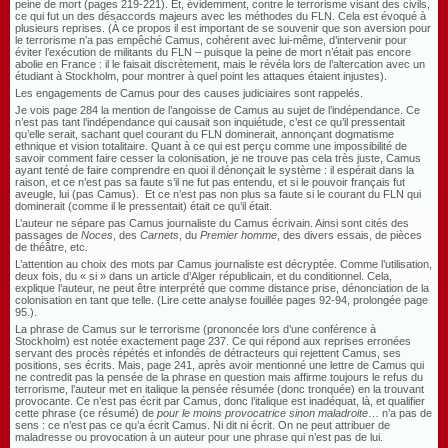
peine de mort (pages 219-221). Et, évidemment, contre le terrorisme visant des civils,
ce qui fut un des désaccords majeurs avec les méthodes du FLN. Cela est évoqué à
plusieurs reprises. (À ce propos il est important de se souvenir que son aversion pour
le terrorisme n’a pas empêché Camus, cohérent avec lui-même, d’intervenir pour
éviter l’exécution de militants du FLN – puisque la peine de mort n’était pas encore
abolie en France : il le faisait discrètement, mais le révéla lors de l’altercation avec un
étudiant à Stockholm, pour montrer à quel point les attaques étaient injustes).
Les engagements de Camus pour des causes judiciaires sont rappelés.
Je vois page 284 la mention de l’angoisse de Camus au sujet de l’indépendance. Ce
n’est pas tant l’indépendance qui causait son inquiétude, c’est ce qu’il pressentait
qu’elle serait, sachant quel courant du FLN dominerait, annonçant dogmatisme
ethnique et vision totalitaire. Quant à ce qui est perçu comme une impossibilité de
savoir comment faire cesser la colonisation, je ne trouve pas cela très juste, Camus
ayant tenté de faire comprendre en quoi il dénonçait le système : il espérait dans la
raison, et ce n’est pas sa faute s’il ne fut pas entendu, et si le pouvoir français fut
aveugle, lui (pas Camus). Et ce n’est pas non plus sa faute si le courant du FLN qui
dominerait (comme il le pressentait) était ce qu’il était.
L’auteur ne sépare pas Camus journaliste du Camus écrivain. Ainsi sont cités des
passages de
Noces
, des
Carnets
, du
Premier homme
, des divers essais, de pièces
de théâtre, etc.
L’attention au choix des mots par Camus journaliste est décryptée. Comme l’utilisation,
deux fois, du « si » dans un article d’Alger républicain, et du conditionnel. Cela,
explique l’auteur, ne peut être interprété que comme distance prise, dénonciation de la
colonisation en tant que telle. (Lire cette analyse fouillée pages 92-94, prolongée page
95.).
La phrase de Camus sur le terrorisme (prononcée lors d’une conférence à
Stockholm) est notée exactement page 237. Ce qui répond aux reprises erronées
servant des procès répétés et infondés de détracteurs qui rejettent Camus, ses
positions, ses écrits. Mais, page 241, après avoir mentionné une lettre de Camus qui
ne contredit pas la pensée de la phrase en question mais affirme toujours le refus du
terrorisme, l’auteur met en italique la pensée résumée (donc tronquée) en la trouvant
provocante. Ce n’est pas écrit par Camus, donc l’italique est inadéquat, là, et qualifier
cette phrase (ce résumé) de
pour le moins provocatrice sinon maladroite
… n’a pas de
sens : ce n’est pas ce qu’a écrit Camus. Ni dit ni écrit. On ne peut attribuer de
maladresse ou provocation à un auteur pour une phrase qui n’est pas de lui.