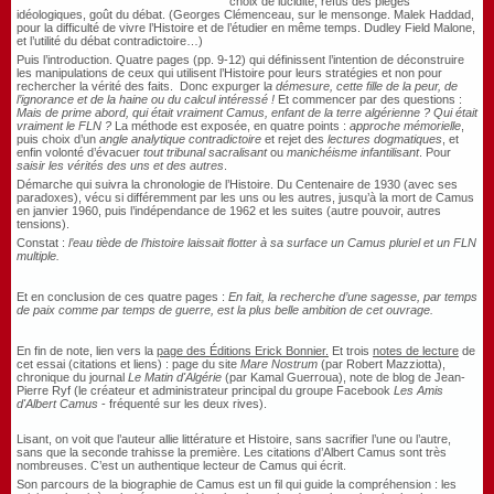
choix de lucidité, refus des pièges
idéologiques, goût du débat. (Georges Clémenceau, sur le mensonge. Malek Haddad,
pour la difficulté de vivre l’Histoire et de l’étudier en même temps. Dudley Field Malone,
et l’utilité du débat contradictoire…)
Puis l’introduction. Quatre pages (pp. 9-12) qui définissent l’intention de déconstruire
les manipulations de ceux qui utilisent l’Histoire pour leurs stratégies et non pour
rechercher la vérité des faits. Donc expurger l
a démesure, cette fille de la peur, de
l’ignorance et de la haine ou du calcul intéressé !
Et commencer par des questions :
Mais de prime abord, qui était vraiment Camus, enfant de la terre algérienne ? Qui était
vraiment le FLN ?
La méthode est exposée, en quatre points :
approche mémorielle
,
puis choix d’un
angle analytique contradictoire
et rejet des
lectures dogmatiques
, et
enfin volonté d’évacuer
tout tribunal sacralisant
ou
manichéisme infantilisant
. Pour
saisir les vérités des uns et des autres
.
Démarche qui suivra la chronologie de l’Histoire. Du Centenaire de 1930 (avec ses
paradoxes), vécu si différemment par les uns ou les autres, jusqu’à la mort de Camus
en janvier 1960, puis l’indépendance de 1962 et les suites (autre pouvoir, autres
tensions).
Constat :
l’eau tiède de l’histoire laissait flotter à sa surface un Camus pluriel et un FLN
multiple.
Et en conclusion de ces quatre pages :
En fait, la recherche d’une sagesse, par temps
de paix comme par temps de guerre, est la plus belle ambition de cet ouvrage.
En fin de note, lien vers la
page des Éditions Erick Bonnier.
Et trois
notes de lecture
de
cet essai (citations et liens) : page du site
Mare Nostrum
(par Robert Mazziotta),
chronique du journal
Le Matin d'Algérie
(par Kamal Guerroua), note de blog de Jean-
Pierre Ryf (le créateur et administrateur principal du groupe Facebook
Les Amis
d'Albert Camus
- fréquenté sur les deux rives).
Lisant, on voit que l’auteur allie littérature et Histoire, sans sacrifier l’une ou l’autre,
sans que la seconde trahisse la première. Les citations d’Albert Camus sont très
nombreuses. C’est un authentique lecteur de Camus qui écrit.
Son parcours de la biographie de Camus est un fil qui guide la compréhension : les