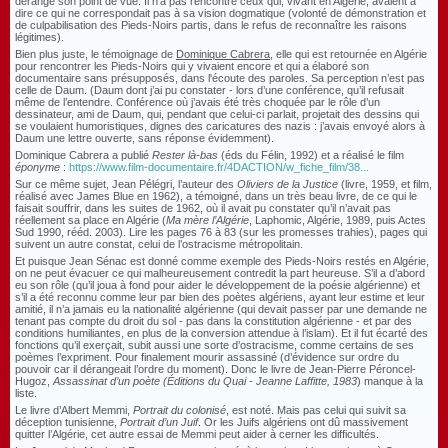
dérange son point de vue. Il n’a pas rencontré ceux qui, vivant en Algérie, avaient à
dire ce qui ne correspondait pas à sa vision dogmatique (volonté de démonstration et
de culpabilisation des Pieds-Noirs partis, dans le refus de reconnaître les raisons
légitimes).
Bien plus juste, le témoignage de
Dominique Cabrera
, elle qui est retournée en Algérie
pour rencontrer les Pieds-Noirs qui y vivaient encore et qui a élaboré son
documentaire sans présupposés, dans l'écoute des paroles. Sa perception n’est pas
celle de Daum. (Daum dont j’ai pu constater - lors d’une conférence, qu’il refusait
même de l’entendre. Conférence où j’avais été très choquée par le rôle d’un
dessinateur, ami de Daum, qui, pendant que celui-ci parlait, projetait des dessins qui
se voulaient humoristiques, dignes des caricatures des nazis : j’avais envoyé alors à
Daum une lettre ouverte, sans réponse évidemment).
Dominique Cabrera a publié
Rester là-bas
(éds du Félin, 1992) et a réalisé le film
éponyme
:
https://www.film-documentaire.fr/4DACTION/w_fiche_film/38...
Sur ce même sujet, Jean Pélégri, l’auteur des
Oliviers de la Justice
(livre, 1959, et film,
réalisé avec James Blue en 1962), a témoigné, dans un très beau livre, de ce qui le
faisait souffrir, dans les suites de 1962, où il avait pu constater qu’il n’avait pas
réellement sa place en Algérie (
Ma mère l’Algérie
, Laphomic, Algérie, 1989, puis Actes
Sud 1990, rééd. 2003). Lire les pages 76 à 83 (sur les promesses trahies), pages qui
suivent un autre constat, celui de l’ostracisme métropolitain.
Et puisque Jean Sénac est donné comme exemple des Pieds-Noirs restés en Algérie,
on ne peut évacuer ce qui malheureusement contredit la part heureuse. S’il a d’abord
eu son rôle (qu’il joua à fond pour aider le développement de la poésie algérienne) et
s’il a été reconnu comme leur par bien des poètes algériens, ayant leur estime et leur
amitié, il n’a jamais eu la nationalité algérienne (qui devait passer par une demande ne
tenant pas compte du droit du sol - pas dans la constitution algérienne - et par des
conditions humiliantes, en plus de la conversion attendue à l’islam). Et il fut écarté des
fonctions qu’il exerçait, subit aussi une sorte d’ostracisme, comme certains de ses
poèmes l’expriment. Pour finalement mourir assassiné (d’évidence sur ordre du
pouvoir car il dérangeait l’ordre du moment). Donc le livre de Jean-Pierre Péroncel-
Hugoz,
Assassinat d’un poète (Éditions du Quai - Jeanne Laffitte, 1983
) manque à la
liste.
Le livre d’Albert Memmi,
Portrait du colonisé
, est noté. Mais pas celui qui suivit sa
déception tunisienne,
Portrait d’un Juif
. Or les Juifs algériens ont dû massivement
quitter l’Algérie, cet autre essai de Memmi peut aider à cerner les difficultés.