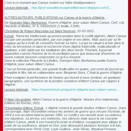
C’est à ce moment que Camus revient sur l’idée d’indépendance.
Lecture intégrale
...
http://jpryf-actualitsvoyagesetlitterature.blogspot.com/2...
…
AUTRES AUTEURS. PUBLICATIONS sur Camus et la guerre d’Algérie
…
De
Georges-Marc Benhamou
,
Guerre d’Algérie, pour saluer Albert Camus
, Cerf, coll
.
Placards et libelles
,
N° 8, 03/03/2022
(
1 feuille, 2,50€
)
.
Chronique de Robert Mazziotta sur Mare Nostrum
, 22-03-2022…
Extrait
:
Parmi les intellectuels qui prirent position dans le conflit algérien, Albert Camus
occupe une position particulière, par son origine et ses idées. Mais aussi par sa fin
tragique qui lui a évité de connaître l’exil de sa mère. Lui qui se situait à la fois dans le
refus du terrorisme et dans la recherche d’une Algérie fraternelle, multiculturelle et
égalitaire, a été rejeté par les totalitaires des deux bords. Pourtant, il pourrait
apparaître comme l’homme de la réconciliation parce que beaucoup d’hommes de
bonne volonté peuvent comprendre ce qu’il a ressenti.
Dans la collection Placards et Libelles, Georges-Marc Benhamou publie Guerre
d’Algérie, pour saluer Albert Camus.
C’est un format particulier, une grande feuille pliée en quatre, une sorte de journal qui
complète le film, fait en collaboration avec Benjamin Stora, C’était la guerre d’Algérie.
Il faut souligner la performance de l’auteur qui réussit à nous restituer, en quelques
paragraphes, une synthèse de la position complexe d’Albert Camus par rapport à
l’Algérie.
Lecture intégrale
...
https://marenostrum.pm/guerre-dalgerie-pour-saluer-camus-...
…
D’
Alain Vircondelet,
Albert Camus et la guerre d’Algérie. Histoire d’un malentendu
,
Éditions du Rocher, 2022
Présentation éditeur. Extrait
:
L'Algérie restera la grande douleur d'Albert Camus. Dans
cet ouvrage, Alain Vircondelet retrace les années de guerre qu'a vécues l'écrivain, de
1954 à son accident fatal en janvier 1960. Le conflit y est raconté avec sa violence,
ses injustices, sa terreur, ses trahisons, ses silences mais aussi la vie courante
d'Albert Camus, attelé à son travail d'écrivain et d'éditeur, voyageant pour alléger le
poids de sa souffrance, aimant en Don Juan désespéré plusieurs femmes à la fois,
correspondant avec René Char, Louis Guilloux, Jean Sénac, Mouloud Feraoun…