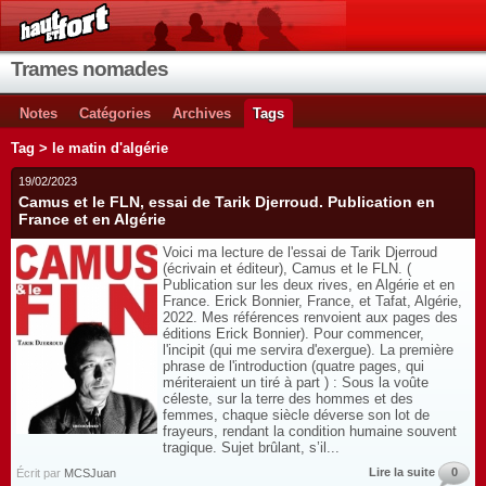
Trames nomades
Notes
Catégories
Archives
Tags
Tag > le matin d'algérie
19/02/2023
Camus et le FLN, essai de Tarik Djerroud. Publication en
France et en Algérie
Voici ma lecture de l'essai de Tarik Djerroud
(écrivain et éditeur), Camus et le FLN. (
Publication sur les deux rives, en Algérie et en
France. Erick Bonnier, France, et Tafat, Algérie,
2022. Mes références renvoient aux pages des
éditions Erick Bonnier). Pour commencer,
l'incipit (qui me servira d'exergue). La première
phrase de l'introduction (quatre pages, qui
mériteraient un tiré à part ) : Sous la voûte
céleste, sur la terre des hommes et des
femmes, chaque siècle déverse son lot de
frayeurs, rendant la condition humaine souvent
tragique. Sujet brûlant, s’il...
Lire la suite
0
Écrit par
MCSJuan