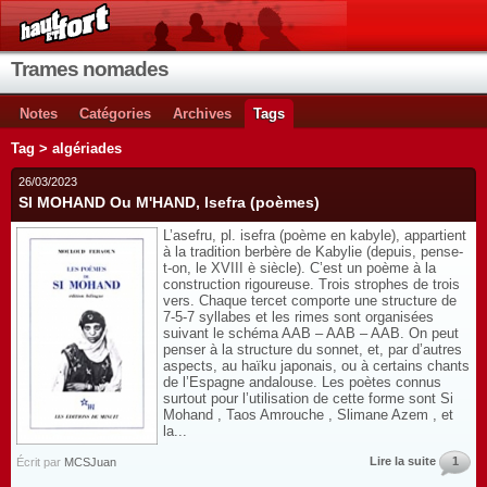
Trames nomades
Notes
Catégories
Archives
Tags
Tag > algériades
26/03/2023
SI MOHAND Ou M'HAND, Isefra (poèmes)
L’asefru, pl. isefra (poème en kabyle), appartient
à la tradition berbère de Kabylie (depuis, pense-
t-on, le XVIII è siècle). C’est un poème à la
construction rigoureuse. Trois strophes de trois
vers. Chaque tercet comporte une structure de
7-5-7 syllabes et les rimes sont organisées
suivant le schéma AAB – AAB – AAB. On peut
penser à la structure du sonnet, et, par d’autres
aspects, au haïku japonais, ou à certains chants
de l’Espagne andalouse. Les poètes connus
surtout pour l’utilisation de cette forme sont Si
Mohand , Taos Amrouche , Slimane Azem , et
la...
Lire la suite
1
Écrit par
MCSJuan