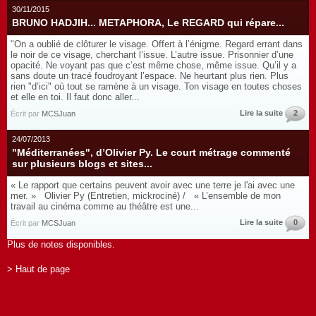
30/11/2015
BRUNO HADJIH... METAPHORA, Le REGARD qui répare...
"On a oublié de clôturer le visage. Offert à l’énigme. Regard errant dans
le noir de ce visage, cherchant l’issue. L’autre issue. Prisonnier d’une
opacité. Ne voyant pas que c’est même chose, même issue. Qu’il y a
sans doute un tracé foudroyant l’espace. Ne heurtant plus rien. Plus
rien "d’ici" où tout se ramène à un visage. Ton visage en toutes choses
et elle en toi. Il faut donc aller...
Lire la suite
2
Écrit par
MCSJuan
24/07/2013
"Méditerranées", d’Olivier Py. Le court métrage commenté
sur plusieurs blogs et sites...
« Le rapport que certains peuvent avoir avec une terre je l'ai avec une
mer. » Olivier Py (Entretien, mickrociné) / « L’ensemble de mon
travail au cinéma comme au théâtre est une...
Lire la suite
0
Écrit par
MCSJuan
Plus de notes disponibles.
> Haut de page