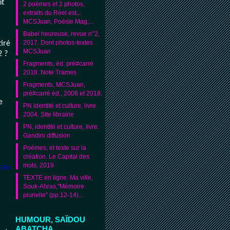
nt
2 poèmes et 2 photos,
à
extraits du Réel est...
MCSJuan, Poésie Mag,...
Babel heureuse, revue n°2,
2017. Dont photos-textes
tiré
MCSJuan
2 ?
Fragments, éd. pré#carré
2018. Note Trames
Fragments, MCSJuan,
pré#carré éd., 2008 et 2018.
e
PN identité et culture, livre
2004. Site librairie
PN, identité et culture, livre.
Gandini diffusion
Poèmes, et texte sur la
création. Le Capital des
mots, 2019
09cb
TEXTE en ligne. Ma ville,
Souk-Ahras,"Mémoire
plurielle" (pp.12-14)...
HUMOUR, SAÏDOU
ABATCHA