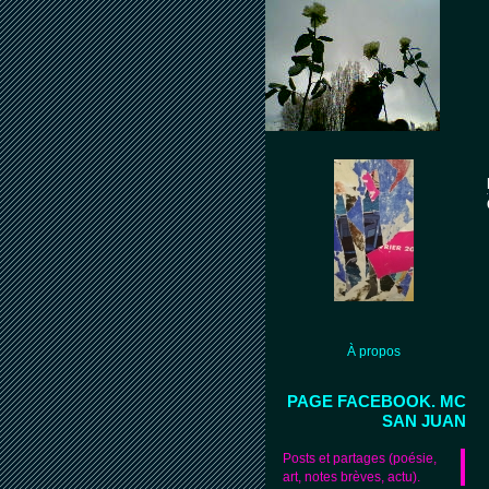
À propos
PAGE FACEBOOK. MC
SAN JUAN
Posts et partages (poésie,
art, notes brèves, actu).