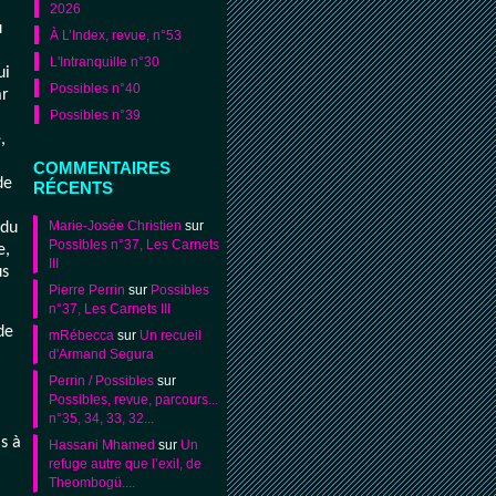
2026
u
À L’Index, revue, n°53
L'Intranquille n°30
ui
Possibles n°40
ar
Possibles n°39
,
COMMENTAIRES
de
RÉCENTS
Marie-Josée Christien
sur
 du
Possibles n°37, Les Carnets
e,
III
us
Pierre Perrin
sur
Possibles
n°37, Les Carnets III
de
mRébecca
sur
Un recueil
d'Armand Segura
Perrin / Possibles
sur
Possibles, revue, parcours...
n°35, 34, 33, 32...
s à
Hassani Mhamed
sur
Un
refuge autre que l’exil, de
Theombogü....