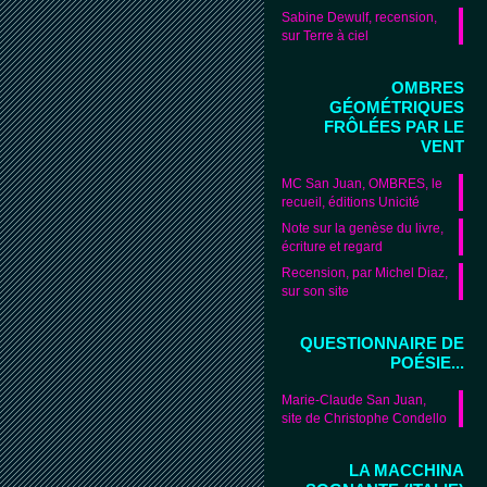
Sabine Dewulf, recension,
sur Terre à ciel
OMBRES
GÉOMÉTRIQUES
FRÔLÉES PAR LE
VENT
MC San Juan, OMBRES, le
recueil, éditions Unicité
Note sur la genèse du livre,
écriture et regard
Recension, par Michel Diaz,
sur son site
QUESTIONNAIRE DE
POÉSIE...
Marie-Claude San Juan,
site de Christophe Condello
LA MACCHINA