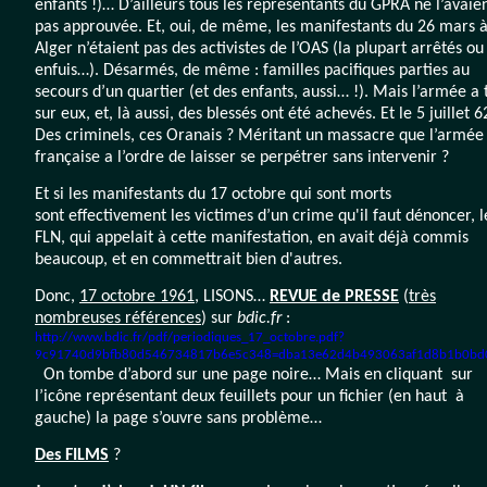
enfants !)… D’ailleurs tous les représentants du GPRA ne l’avaie
pas approuvée. Et, oui, de même, les manifestants du 26 mars 
Alger n’étaient pas des activistes de l’OAS (la plupart arrêtés ou
enfuis…). Désarmés, de même : familles pacifiques parties au
secours d’un quartier (et des enfants, aussi… !). Mais l’armée a 
sur eux, et, là aussi, des blessés ont été achevés. Et le 5 juillet 6
Des criminels, ces Oranais ? Méritant un massacre que l’armée
française a l’ordre de laisser se perpétrer sans intervenir ?
Et si les manifestants du 17 octobre qui sont morts
sont effectivement les victimes d’un crime qu'il faut dénoncer, l
FLN, qui appelait à cette manifestation, en avait déjà commis
beaucoup, et en commettrait bien d'autres.
Donc,
17 octobre 1961
, LISONS…
REVUE de PRESSE
(
très
nombreuses références
) sur
bdic.fr
:
http://www.bdic.fr/pdf/periodiques_17_octobre.pdf?
9c91740d9bfb80d546734817b6e5c348=dba13e62d4b493063af1d8b1b0bd
On tombe d’abord sur une page noire… Mais en cliquant sur
l’icône représentant deux feuillets pour un fichier (en haut à
gauche) la page s’ouvre sans problème…
Des FILMS
?