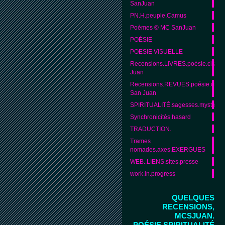
SanJuan
PN.H.peuple.Camus
Poèmes © MC SanJuan
POÉSIE
POESIE VISUELLE
Recensions.LIVRES.poésie.citat
Juan
Recensions.REVUES.poésie.citat
San Juan
SPIRITUALITÉ.sagesses.mystique
Synchronicités.hasard
TRADUCTION.
Trames
nomades.axes.EXERGUES
WEB..LIENS.sites.presse
work.in.progress
QUELQUES
RECENSIONS,
MCSJUAN.
POÉSIE,SPIRITUALITÉ