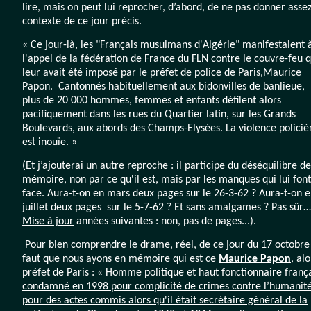
lire, mais on peut lui reprocher, d’abord, de ne pas donner assez
contexte de ce jour précis.
« Ce jour-là, les "Français musulmans d'Algérie" manifestaient 
l'appel de la fédération de France du FLN contre le couvre-feu q
leur avait été imposé par le préfet de police de Paris,Maurice
Papon. Cantonnés habituellement aux bidonvilles de banlieue,
plus de 20 000 hommes, femmes et enfants défilent alors
pacifiquement dans les rues du Quartier latin, sur les Grands
Boulevards, aux abords des Champs-Elysées. La violence policiè
est inouïe. »
(Et j’ajouterai un autre reproche : il participe du déséquilibre de
mémoire, non par ce qu'il est, mais par les manques qui lui font
face. Aura-t-on en mars deux pages sur le 26-3-62 ? Aura-t-on 
juillet deux pages sur le 5-7-62 ? Et sans amalgames ? Pas sûr…
Mise à jour
années suivantes : non, pas de pages...).
Pour bien comprendre le drame, réel, de ce jour du 17 octobre 
faut que nous ayons en mémoire qui est ce
Maurice Papon
, alo
préfet de Paris : « Homme politique et haut fonctionnaire frança
condamné en 1998 pour complicité de crimes contre l’humanit
pour des actes commis alors qu'il était secrétaire général de la