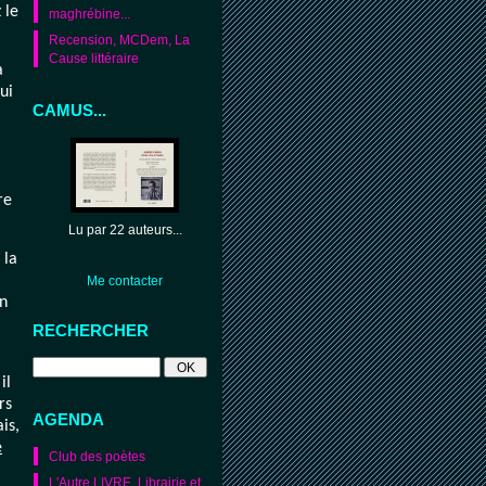
 le
maghrébine...
Recension, MCDem, La
Cause littéraire
à
ui
CAMUS...
re
Lu par 22 auteurs...
 la
Me contacter
en
RECHERCHER
il
rs
AGENDA
is,
é
Club des poètes
L'Autre LIVRE. Librairie et