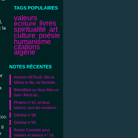
TAGS POPULAIRES
valeurs
livres
écriture
i,
spiritualité
art
c la
culture
poésie
humanisme
citations
algérie
NOTES RÉCENTES
ar
Antonin ARTAUD. Moi le
Mômo le Mu, de Murielle...
a
BiblioBled ou Vous êtes un
livre ! Récit de...
Phœnix n°42, et deux
retours, vers les numéros...
Diérèse n°96
cccccccccccccccccccccccccc
Diérèse n°95
il
Revue Concerto pour
e
marées et silence n° 19,