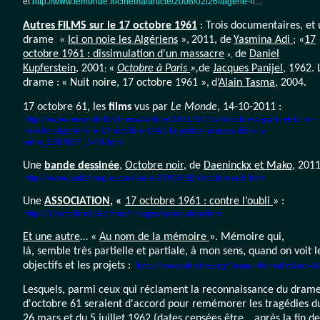
et
http://www.lemonde.fr/cinema/article/2008/02/26/algerie-h...
Autres FILMS sur le 17 octobre 1961
:
Trois documentaires, et 
drame
«
Ici on noie les Algériens
»,
2011, de
Yasmina Adi
; «
17
octobre 1961 : dissimulation d'un massacre
de
Daniel
»,
ure
Kupferstein
, 2001
«
Octobre à Paris
»,
de
Jacques Panijel
, 1962. 
;
drame :
« Nuit noire, 17 octobre 1961
»,
d’
Alain Tasma
, 2004.
17 octobre 61, les
films
vus par
Le Monde
, 14-10-2011 :
http://www.lemonde.fr/cinema/article/2011/10/14/octobre-a-paris-et-ici-on-
noie-les-algeriens-le-17-octobre-1961-la-justice-se-noya-dans-la-
seine_1587857_3476.html
Une
bande dessinée
,
Octobre noir
, de
Daeninckx et Mako
, 201
http://www.bedetheque.com/serie-29903-BD-Octobre-noir.html
Une
ASSOCIATION
, «
17 octobre 1961 : contre l’oubli
» :
http://17octobre1961.free.fr/pages/association.htm
Et une autre
… «
Au nom de la mémoire
». Mémoire qui,
là, semble très partielle et partiale, à mon sens, quand on voit l
objectifs et les projets :
http://www.africine.org/?menu=fichedist&no=3
Lesquels, parmi ceux qui réclament la reconnaissance du dram
d'octobre 61 seraient d'accord pour remémorer les tragédies d
26 mars et du 5 juillet 1962 (dates censées être… après la fin de