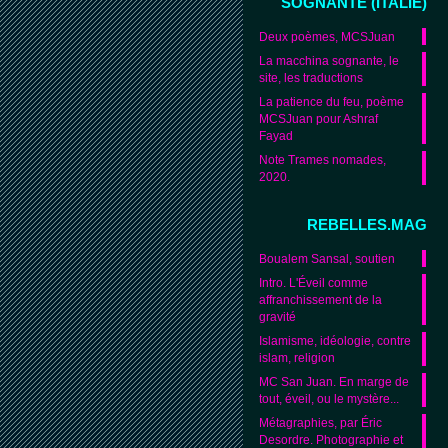
SOGNANTE (ITALIE)
Deux poèmes, MCSJuan
La macchina sognante, le
site, les traductions
La patience du feu, poème
MCSJuan pour Ashraf
Fayad
Note Trames nomades,
2020.
REBELLES.MAG
Boualem Sansal, soutien
Intro. L'Éveil comme
affranchissement de la
gravité
Islamisme, idéologie, contre
islam, religion
MC San Juan. En marge de
tout, éveil, ou le mystère...
Métagraphies, par Éric
Desordre. Photographie et