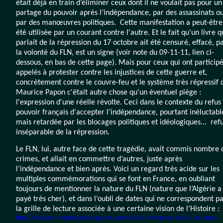
était déjà en train d’éliminer ceux dont il ne voulait pas pour un
partage du pouvoir après l’indépendance, par des assassinats o
par des manœuvres politiques. Cette manifestation a peut-être
été utilisée par un courant contre l'autre. Et le fait qu'un livre q
parlait de la répression du 17 octobre ait été censuré, effacé, p
la volonté du FLN, est un signe (voir note du 09-11-11, lien ci-
dessous, en bas de cette page). Mais pour ceux qui ont participé
ions©MC.San
appelés à protester contre les injustices de cette guerre et,
concrètement contre le couvre-feu et le système très répressif 
ions.©MC
Maurice Papon c'était autre chose qu'un éventuel piège :
l'expression d'une réelle révolte. Ceci dans le contexte du refus
pouvoir français d'accepter l'indépendance, pourtant inéluctabl
mais retardée par les blocages politiques et idéologiques... ref
inséparable de la répression.
Le FLN, lui, autre face de cette tragédie, avait commis nombre 
crimes, et allait en commettre d’autres, juste après
l’indépendance et bien après. Voici un regard très acide sur les
multiples commémorations qui se font en France, en oubliant
toujours de mentionner la nature du FLN (nature que l’Algérie a
payé très cher), et dans l’oubli de dates qui ne correspondent pa
la grille de lecture associée à une certaine vision de l’Histoire
:
http://ecrivainsmaghrebins.blogspot.com/2011/10/massacre-du-5-octobre-