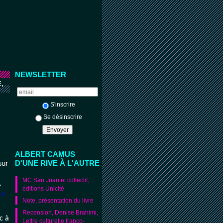
NEWSLETTER
,
S'inscrire
Se désinscrire
ALBERT CAMUS
:
D'UNE RIVE À L'AUTRE
sur
MC San Juan et collectif,
.
éditions Unicité
re-
Note, présentation du livre
Recension, Denise Brahimi,
c à
Lettre culturelle franco-