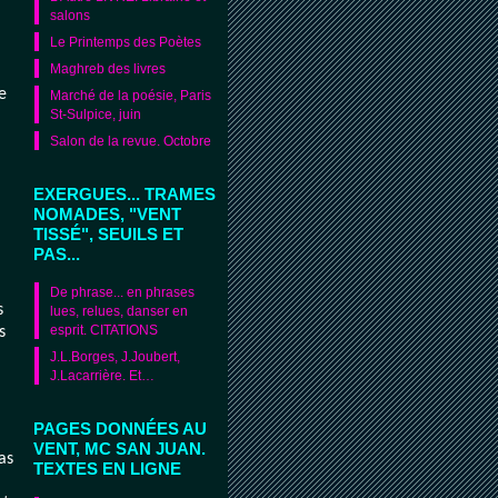
salons
Le Printemps des Poètes
Maghreb des livres
e
Marché de la poésie, Paris
St-Sulpice, juin
Salon de la revue. Octobre
EXERGUES... TRAMES
NOMADES, "VENT
TISSÉ", SEUILS ET
PAS...
De phrase... en phrases
s
lues, relues, danser en
esprit. CITATIONS
s
J.L.Borges, J.Joubert,
J.Lacarrière. Et…
PAGES DONNÉES AU
VENT, MC SAN JUAN.
as
TEXTES EN LIGNE