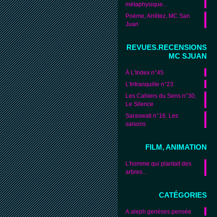
métaphysique...
Poème, Arrêtez, MC San
Juan
REVUES.RECENSIONS
MC SJUAN
À L'Index n°45
L'Intranquille n°23
Les Cahiers du Sens n°30,
Le Silence
Saraswati n°16. Les
saisons
FILM, ANIMATION
L'homme qui plantait des
arbres...
CATÉGORIES
A.aleph.genèses.pensée