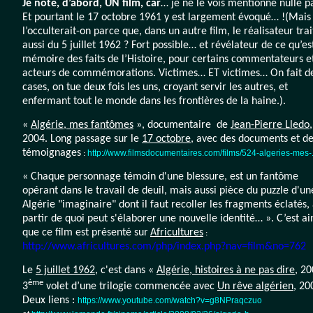
Je note, d’abord, UN film, car
… je ne le vois mentionné nulle pa
Et pourtant le 17 octobre 1961 y est largement évoqué… !(Mais
l’occulterait-on parce que, dans un autre film, le réalisateur trai
aussi du 5 juillet 1962 ? Fort possible… et révélateur de ce qu’es
mémoire des faits de l’Histoire, pour certains commentateurs e
acteurs de commémorations. Victimes… ET victimes… On fait d
cases, on tue deux fois les uns, croyant servir les autres, et
enfermant tout le monde dans les frontières de la haine.).
«
Algérie, mes fantômes
», documentaire de
Jean-Pierre Lledo
,
2004. Long passage sur le
17 octobre
, avec des documents et d
témoignages
http://www.filmsdocumentaires.com/films/524-algeries-mes-.
:
« Chaque personnage témoin d'une blessure, est un fantôme
opérant dans le travail de deuil, mais aussi pièce du puzzle d'un
Algérie "imaginaire" dont il faut recoller les fragments éclatés,
partir de quoi peut s'élaborer une nouvelle identité… ». C’est ai
que ce film est présenté sur
Africultures
:
http://www.africultures.com/php/index.php?nav=film&no=762
Le
5 juillet 1962
, c'est dans «
Algérie, histoires à ne pas dire
, 20
ème
3
volet d’une trilogie commencée avec
Un rêve algérien
, 20
Deux liens :
https://www.youtube.com/watch?v=g8NPraqczuo