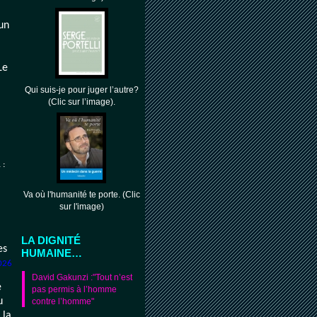
un
Le
Qui suis-je pour juger l’autre?
(Clic sur l’image).
1
:
Va où l'humanité te porte. (Clic
sur l'image)
LA DIGNITÉ
es
HUMAINE…
026
David Gakunzi :"Tout n’est
e
pas permis à l’homme
u
contre l’homme"
 la