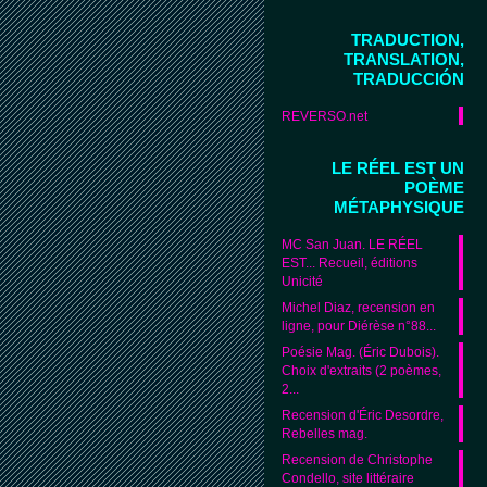
TRADUCTION,
TRANSLATION,
TRADUCCIÓN
REVERSO.net
LE RÉEL EST UN
POÈME
MÉTAPHYSIQUE
MC San Juan. LE RÉEL
EST... Recueil, éditions
Unicité
Michel Diaz, recension en
ligne, pour Diérèse n°88...
Poésie Mag. (Éric Dubois).
Choix d'extraits (2 poèmes,
2...
Recension d'Éric Desordre,
Rebelles mag.
Recension de Christophe
Condello, site littéraire