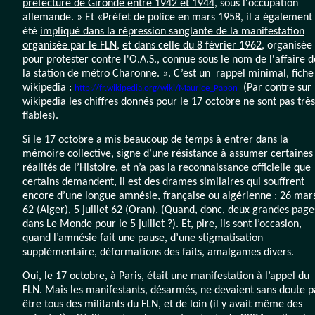
préfecture de Gironde entre 1942 et 1944
, sous l'occupation
allemande. » Et «Préfet de police en mars 1958, il a également
été
impliqué dans la répression sanglante de la manifestation
organisée par le FLN
,
et dans celle du 8 février 1962
, organisée
pour protester contre l'O.A.S., connue sous le nom de l'affaire d
la station de métro Charonne. ». C’est un rappel minimal, fiche
wikipedia :
(Par contre sur
http://fr.wikipedia.org/wiki/Maurice_Papon
wikipedia les chiffres donnés pour le 17 octobre ne sont pas très
fiables).
Si le 17 octobre a mis beaucoup de temps à entrer dans la
mémoire collective, signe d’une résistance à assumer certaines
réalités de l’Histoire, et n’a pas la reconnaissance officielle que
certains demandent, il est des drames similaires qui souffrent
encore d’une longue amnésie, française ou algérienne : 26 mar
62 (Alger), 5 juillet 62 (Oran). (Quand, donc, deux grandes page
dans Le Monde pour le 5 juillet ?). Et, pire, ils sont l’occasion,
quand l’amnésie fait une pause, d’une stigmatisation
supplémentaire, déformations des faits, amalgames divers.
Oui, le 17 octobre, à Paris, était une manifestation à l’appel du
FLN. Mais les manifestants, désarmés, ne devaient sans doute p
être tous des militants du FLN, et de loin (il y avait même des