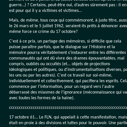
guerre…) ? Certains, peut-être oui, d’autres sûrement pas : il en
est pour qui il y a victimes et victimes…
Mais, de même, tous ceux qui commémorent, à juste titre, auss
le 26 mars et le 5 juillet 1962, seraient-ils prêts à dénoncer ave
même force ce crime du 17 octobre?
C'est à ce prix, un partage des mémoires, si difficile que cela
puisse paraître parfois, que le dialogue sur l'Histoire et la
mémoire pourra véritablement s'instaurer entre les différentes
communautés qui ont dû vivre des drames épouvantables, mal
compris, oubliés ou occultés (et... objets de projections
idéologiques et politiques, ou d'instrumentalisations diverses, p
les uns ou par les autres). C'est ce travail sur soi-même,
individuellement et collectivement, qui pacifiera les esprits. Cel
commence par l'information, pour un regard vers l'autre
débarrassé des miasmes de l'ignorance (méconnaissance qui va
avec toutes les formes de la haine).
ccccccccccccccccccccccccccccccccccccccccccccccccccccccccccc
17 octobre 61... Le FLN, qui appelait à cette manifestation, mais 
était en proie à des divisions et luttes pour le pouvoir. Une parti