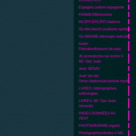
Espagne,culture espagnole
FEMMES/féminisme
INCIPIT.EXCIPIT.citations
ISLAM.islamS.soufisme.spiritualité
ISLAMISME.idéologie.radicalité.
Israël-
Palestine/tisseurs.de.paix
JE.écrire/écrire sur écrire ©
MC San Juan
Jean SÉNAC
José Val del
Omar.citations/art.poésie.mystique
LIVRES, bibliographes,
anthologies
LIVRES, MC San Juan.
(récents)
PAGES DONNÉES AU
VENT
PHOTOGRAPHIE.regard
Photographies/textes © MC