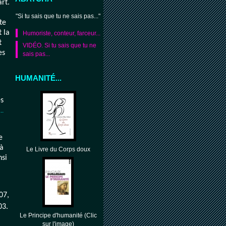
rt.
"Si tu sais que tu ne sais pas..."
te
t la
Humoriste, conteur, farceur...
t
VIDÉO. Si tu sais que tu ne
es
sais pas...
HUMANITÉ...
es
..
e
 à
Le Livre du Corps doux
nsi
07,
03.
Le Principe d'humanité (Clic
sur l'image)