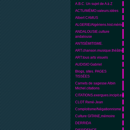
A.B.C. Un sujet de A à Z
ACTU/MÉMO.valeurs.idées
Albert CAMUS
ALGERIE/Algériens.hist.mémo.cult
ANDALOUSIE.culture
andalouse
ANTISÉMITISME.
ART.chanson.musique.théâtre
ART.tous arts visuels
AUDISIO Gabriel
Blogs, sites. PAGES
TISSÉES
Carnets de sagesse Albin
Michel.citations
CITATIONS.exergues.incipit.excipit
CLOT René-Jean
Complotisme/Négationnisme
Culture GITANE,mémoire
DERRIDA
DISSIDENCE