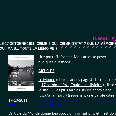
19/10/2011
LE 17 OCTOBRE 1961. CRIME ? OUI. CRIME D'ETAT ? OUI. LA MÉMOIRE
OUI. MAIS... TOUTE LA MÉMOIRE ?
Lire pour s’informer. Mais aussi se poser
quelques questions…
ARTICLES
Le
Monde
(deux grandes pages). Titre papier 
«
17 octobre 1961, Toute une Histoire
», titre 
le site : «
Les plus faibles, ils les achevaient
jusqu'à la mort
» (reprenant une parole citée)
17-10-2011 :
http://www.lemonde.fr/culture/article/2011/10/17/17-octob
1961-toute-une-histoire_1587334_3246.html
L’article du Monde donne beaucoup d’informations, et il est don