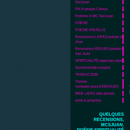
SanJuan
PN.H.peuple.Camus
Poèmes © MC SanJuan
POÉSIE
POESIE VISUELLE
Recensions.LIVRES.poésie.citat
Juan
Recensions.REVUES.poésie.citat
San Juan
SPIRITUALITÉ.sagesses.mystique
Synchronicités.hasard
TRADUCTION.
Trames
nomades.axes.EXERGUES
WEB..LIENS.sites.presse
work.in.progress
QUELQUES
RECENSIONS,
MCSJUAN.
POÉSIE,SPIRITUALITÉ