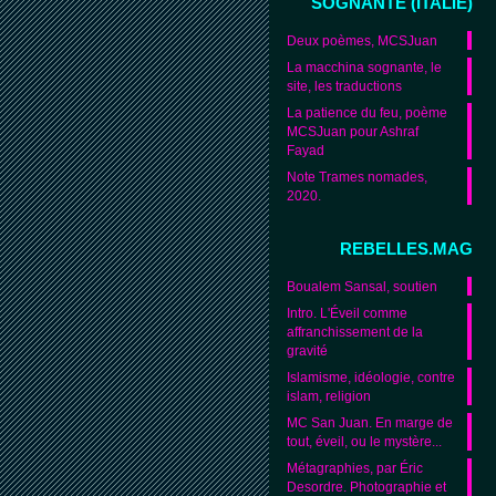
SOGNANTE (ITALIE)
Deux poèmes, MCSJuan
La macchina sognante, le
site, les traductions
La patience du feu, poème
MCSJuan pour Ashraf
Fayad
Note Trames nomades,
2020.
REBELLES.MAG
Boualem Sansal, soutien
Intro. L'Éveil comme
affranchissement de la
gravité
Islamisme, idéologie, contre
islam, religion
MC San Juan. En marge de
tout, éveil, ou le mystère...
Métagraphies, par Éric
Desordre. Photographie et