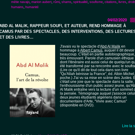
métie navajo
,
marion aubert
,
rûmi
,
shams
,
spiritualité
,
soufisme
,
citations
,
livres
,
droit
humains
,
humanité
04/02/2020
ABD AL MALIK, RAPPEUR SOUFI, ET AUTEUR, REND HOMMAGE À
CAMUS PAR DES SPECTACLES, DES INTERVENTIONS, DES LECTURES
ET DES LIVRES…
J'avais vu le spectacle d'
Abd Al Malik
en
hommage à
Albert Camus
, auquel il dit devoir
beaucoup. C'était en partie autobiographique,
très émouvant. Parole d'un camusien éthique
dont l'itinéraire est aussi celui de quelqu'un q
été transformé par sa rencontre avec le soufi
(Lire ce qu'il dit de tout cela dans son livre
"Qu'Allah bénisse la France", éd. Albin Michel
poche.) J'ai vu sa mise en scène des Justes. 
c'était une joie que le spectacle dans la salle,
l'enthousiasme d'un public assez jeune, qu'A
Al Malik entraîne vers la lecture d'un sommet 
la pensée. Témoignage auquel j'associe celu
deux jeunes étudiants algériens dans un
documentaire d'Arte, "Vivre avec Camus"
(disponible en DVD).
Lire la 