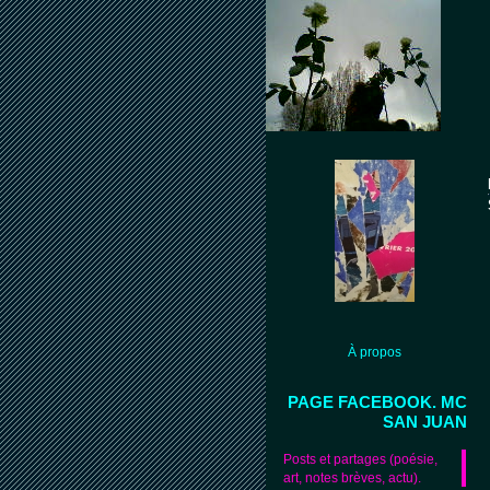
À propos
PAGE FACEBOOK. MC
SAN JUAN
Posts et partages (poésie,
art, notes brèves, actu).