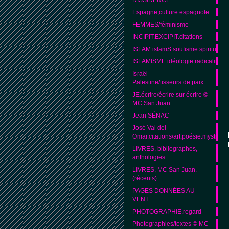
Espagne,culture espagnole
FEMMES/féminisme
INCIPIT.EXCIPIT.citations
ISLAM.islamS.soufisme.spiritualité
ISLAMISME.idéologie.radicalité.
Israël-
Palestine/tisseurs.de.paix
JE.écrire/écrire sur écrire ©
MC San Juan
Jean SÉNAC
José Val del
Omar.citations/art.poésie.mystique
LIVRES, bibliographes,
anthologies
LIVRES, MC San Juan.
(récents)
PAGES DONNÉES AU
VENT
PHOTOGRAPHIE.regard
Photographies/textes © MC