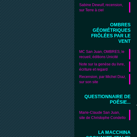
Sabine Dewulf, recension,
sur Terre à ciel
OMBRES
GÉOMÉTRIQUES
FRÔLÉES PAR LE
VENT
MC San Juan, OMBRES, le
recueil, éditions Unicité
Note sur la genèse du livre,
écriture et regard
Recension, par Michel Diaz,
sur son site
QUESTIONNAIRE DE
POÉSIE...
Marie-Claude San Juan,
site de Christophe Condello
LA MACCHINA