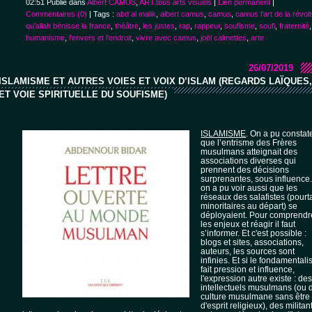
02:51 Publié dans
Albert CAMUS
,
ART.tous arts visuels
|
Lien permanent
|
Commentaires (0)
| Tags :
abd al malik
,
albert camus
,
camus
,
camus l’art de la révol
qu’allah bénisse la france
,
théâtre
,
les justes
,
rap
,
rappeur
,
soufisme
,
soufi
,
fraternité
,
humanisme
,
l'envers et l'endroit
,
vivre avec camus
,
joël calmettes
,
arte
ure
26/07/2019
ISLAMISME ET AUTRES VOIES ET VOIX D’ISLAM (REGARDS LAÏQUES,
ET VOIE SPIRITUELLE DU SOUFISME)
ISLAMISME
. On a pu constat
que l’entrisme des Frères
musulmans atteignait des
associations diverses qui
prennent des décisions
surprenantes, sous influence.
on a pu voir aussi que les
réseaux des salafistes (pourt
minoritaires au départ) se
déployaient. Pour comprendr
les enjeux et réagir il faut
s’informer. Et c'est possible :
blogs et sites, associations,
auteurs, les sources sont
infinies. Et si le fondamental
fait pression et influence,
l'expression autre existe : de
intellectuels musulmans (ou 
culture musulmane sans être
d'esprit religieux), des militan