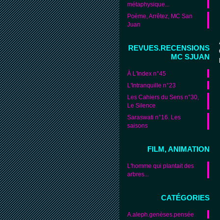
métaphysique...
Poème, Arrêtez, MC San
Juan
REVUES.RECENSIONS
MC SJUAN
À L'Index n°45
L'Intranquille n°23
Les Cahiers du Sens n°30,
Le Silence
Saraswati n°16. Les
saisons
FILM, ANIMATION
L'homme qui plantait des
arbres...
CATÉGORIES
A.aleph.genèses.pensée