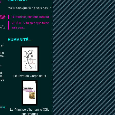
s
"Si tu sais que tu ne sais pas..."
Humoriste, conteur, farceur...
VIDÉO. Si tu sais que tu ne
,
sais pas...
HUMANITÉ...
 et
ui a
sme.
,
Et
bd
Le Livre du Corps doux
de
i de
suite
Le Principe d'humanité (Clic
sur l'image)