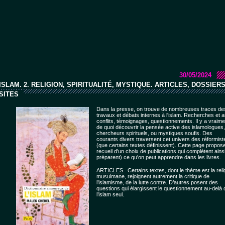
30/05/2024
ISLAM. 2. RELIGION, SPIRITUALITÉ, MYSTIQUE. ARTICLES, DOSSIERS
SITES
Dans la presse, on trouve de nombreuses traces de
travaux et débats internes à l'islam. Recherches et a
conflits, témoignages, questionnements. Il y a vraime
de quoi découvrir la pensée active des islamologues,
chercheurs spirituels, ou mystiques soufis. Des
courants divers traversent cet univers des réformist
(que certains textes définissent). Cette page propos
recueil d'un choix de publications qui complètent ains
préparent) ce qu'on peut apprendre dans les livres.
ARTICLES
. Certains textes, dont le thème est la reli
musulmane, rejoignent autrement la critique de
l’islamisme, de la lutte contre. D’autres posent des
questions qui élargissent le questionnement au-delà 
l’islam seul.