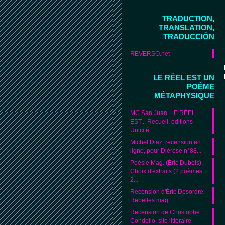
TRADUCTION,
TRANSLATION,
TRADUCCIÓN
REVERSO.net
LE RÉEL EST UN
POÈME
MÉTAPHYSIQUE
MC San Juan. LE RÉEL
EST... Recueil, éditions
Unicité
Michel Diaz, recension en
ligne, pour Diérèse n°88...
Poésie Mag. (Éric Dubois).
Choix d'extraits (2 poèmes,
2...
Recension d'Éric Desordre,
Rebelles mag.
Recension de Christophe
Condello, site littéraire