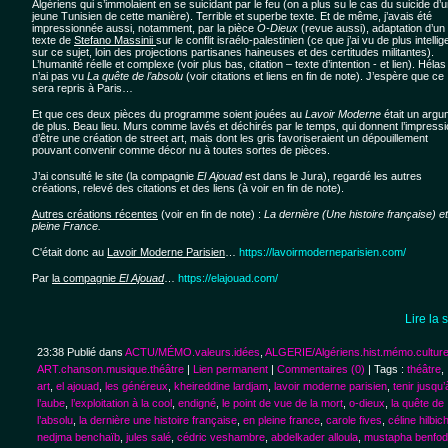
Algériens qui s’immolaient en se suicidant par le feu (on a plus su le cas du suicide d’
jeune Tunisien de cette manière). Terrible et superbe texte. Et de même, j’avais été
impressionnée aussi, notamment, par la pièce
O-Dieux
(revue aussi), adaptation d’un
texte de
Stefano Massinii
sur le conflit israélo-palestinien (ce que j’ai vu de plus intellig
sur ce sujet, loin des projections partisanes haineuses et des certitudes militantes).
L’humanité réelle et complexe (voir plus bas, citation – texte d’intention - et lien). Hélas
n’ai pas vu
La quête de l’absolu
(voir citations et liens en fin de note). J’espère que ce
sera repris à Paris…
Et que ces deux pièces du programme soient jouées au
Lavoir Moderne
était un arg
de plus. Beau lieu. Murs comme lavés et déchirés par le temps, qui donnent l’impress
d’être une création de street art, mais dont les gris favoriseraient un dépouillement
pouvant convenir comme décor nu à toutes sortes de pièces.
J’ai consulté le site (la compagnie
El Ajouad
est dans le Jura), regardé les autres
créations, relevé des citations et des liens (à voir en fin de note).
Autres créations récentes
(voir en fin de note) :
La dernière (Une histoire française) e
pleine France.
C'était donc au
Lavoir Moderne Parisien
…
https://lavoirmoderneparisien.com/
Par
la compagnie
El Ajouad
…
https://elajouad.com/
Lire la 
23:38 Publié dans
ACTU/MÉMO.valeurs.idées
,
ALGERIE/Algériens.hist.mémo.cultur
ART.chanson.musique.théâtre
|
Lien permanent
|
Commentaires (0)
| Tags :
théâtre
,
art
,
el ajouad
,
les généreux
,
kheireddine lardjam
,
lavoir moderne parisien
,
tenir jusqu’
l’aube
,
l’exploitation à la cool
,
endigné
,
le point de vue de la mort
,
o-dieux
,
la quête de
l’absolu
,
la dernière une histoire française
,
en pleine france
,
carole fives
,
céline hilbic
nedjma benchaïb
,
jules salé
,
cédric veshambre
,
abdelkader alloula
,
mustapha benfodi