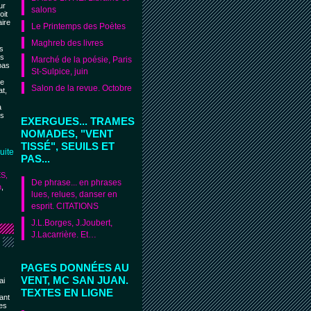
ur
salons
oit
aire
Le Printemps des Poètes
Maghreb des livres
es
es
Marché de la poésie, Paris
 pas
St-Sulpice, juin
te
Salon de la revue. Octobre
at,
a
es
EXERGUES... TRAMES
NOMADES, "VENT
TISSÉ", SEUILS ET
suite
PAS...
S,
De phrase... en phrases
n
,
lues, relues, danser en
esprit. CITATIONS
J.L.Borges, J.Joubert,
J.Lacarrière. Et…
PAGES DONNÉES AU
VENT, MC SAN JUAN.
ai
TEXTES EN LIGNE
ant
nes