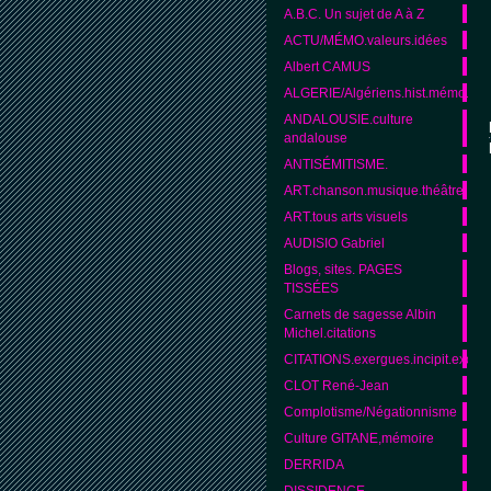
A.B.C. Un sujet de A à Z
ACTU/MÉMO.valeurs.idées
Albert CAMUS
ALGERIE/Algériens.hist.mémo.cult
ANDALOUSIE.culture
andalouse
ANTISÉMITISME.
ART.chanson.musique.théâtre
ART.tous arts visuels
AUDISIO Gabriel
Blogs, sites. PAGES
TISSÉES
Carnets de sagesse Albin
Michel.citations
CITATIONS.exergues.incipit.excipit
CLOT René-Jean
Complotisme/Négationnisme
Culture GITANE,mémoire
DERRIDA
DISSIDENCE