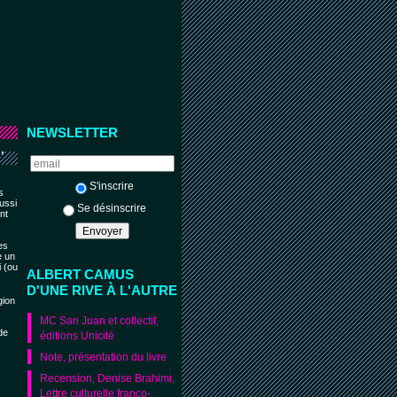
NEWSLETTER
,
S'inscrire
s
ussi
Se désinscrire
nt
es
e un
i (ou
ALBERT CAMUS
D'UNE RIVE À L'AUTRE
gion
MC San Juan et collectif,
de
éditions Unicité
Note, présentation du livre
Recension, Denise Brahimi,
Lettre culturelle franco-