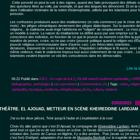
. Cette porosité on peut la voir à des signes, quand des faits provoquent des débats s
des questions liées au voile, par exemple, et que des laïques les dénoncent. Et on la v
dans l’utilisation victimaire de la notion d’islamophobie, utilisée par les islamistes pour f
pression.
Les confusions produisent aussi des totalitarismes (et cela commence par le choix d
mots) ; les pièges sémantiques deviennent des pièges dialectiques. Sur la question d
religions... le stalinisme avait érigé l'athéisme en "religion" de remplacement : ce n'est
un modèle à suivre. La nature du totalitarisme se définit aussi par une emprise sur la
conscience des individus, en fonction de ce que le pouvoir du moment croit être la jus
manière de penser, croire, ou ne pas croire (pouvoir politique quand la religion est d’Ét
pouvoir religieux communautaire dans d’autres cas). Les théocraties islamistes,
dictatures, imposent de croire à leur manière, l'Inquisition catholique le fit aussi, avec l
même violence, mais le stalinisme imposa tout aussi violemment de ne pas croire... L
islamistes veulent importer ce viol des consciences dans les démocraties.
Lire la 
06:22 Publié dans
A.B.C. Un sujet de A à Z
,
ISLAM.islamS.soufisme.spiritualité
,
LIVRE
bibliographes, anthologies
|
Lien permanent
|
Commentaires (0)
| Tags :
islam
,
religio
spiritualité
,
mystique
,
soufisme
,
métaphysique
,
livres
,
culture
,
citations
03/02/2023
THÉÂTRE. EL AJOUAD, METTEUR EN SCÈNE KHEIREDDINE LARDJAM
J’ai vu les deux pièces, Tenir jusqu’à l’aube et
L’exploitation à la cool
.
Choix d’y aller parce que c’est
El Ajouad
, la compagnie de
Kheireddine Lardjam
, dont j’
aimé tout ce que j’ai vu de ses mises en scène. Je l’avais découvert en apprenant sa
création des
Justes
de Camus en Algérie, il y a des années. Puis j’avais vu (et revu, t
c’est fort)
End/igné
, adaptation d’un texte de
Mustapha Benfodil
sur la tragédie de jeu