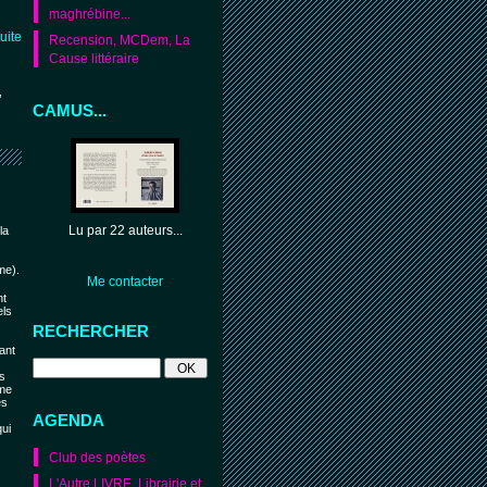
maghrébine...
suite
Recension, MCDem, La
Cause littéraire
,
CAMUS...
Lu par 22 auteurs...
la
me).
Me contacter
nt
els
RECHERCHER
ant
ns
ême
es
AGENDA
qui
Club des poètes
L'Autre LIVRE. Librairie et