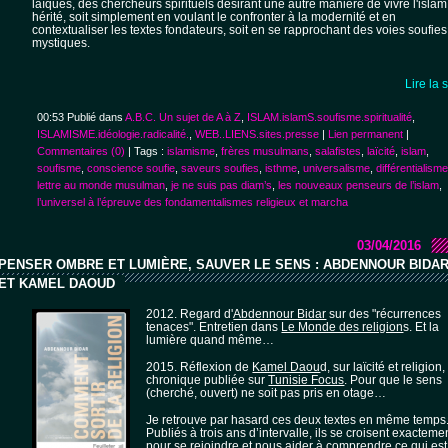
laïques, des chercheurs spirituels désirant une autre manière de vivre l'islam
hérité, soit simplement en voulant le confronter à la modernité et en
contextualiser les textes fondateurs, soit en se rapprochant des voies soufies
mystiques.
Lire la 
00:53 Publié dans
A.B.C. Un sujet de A à Z
,
ISLAM.islamS.soufisme.spiritualité
,
ISLAMISME.idéologie.radicalité.
,
WEB..LIENS.sites.presse
|
Lien permanent
|
Commentaires (0)
| Tags :
islamisme
,
frères musulmans
,
salafistes
,
laïcité
,
islam
,
soufisme
,
conscience soufie
,
saveurs soufies
,
isthme
,
universalisme
,
différentialisme
lettre au monde musulman
,
je ne suis pas diam’s
,
les nouveaux penseurs de l’islam
,
l’universel à l’épreuve des fondamentalismes religieux et marcha
03/04/2016
PENSER OMBRE ET LUMIÈRE, SAUVER LE SENS : ABDENNOUR BIDA
ET KAMEL DAOUD
2012. Regard d'
Abdennour Bidar
sur des "récurrences
tenaces". Entretien dans
Le Monde des religion
s. Et la
lumière quand même…
2015. Réflexion de
Kamel Daou
d, sur laïcité et religion,
chronique publiée sur
Tunisie Focus
. Pour que le sens
(cherché, ouvert) ne soit pas pris en otage…
Je retrouve par hasard ces deux textes en même temps
Publiés à trois ans d’intervalle, ils se croisent exacteme
pour se rejoindre et nous aider à comprendre ce qui est