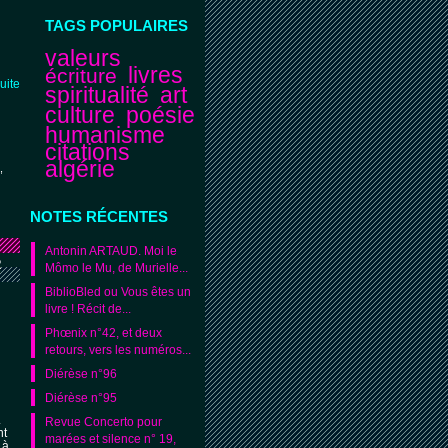
TAGS POPULAIRES
valeurs
livres
écriture
suite
spiritualité
art
culture
poésie
humanisme
citations
algérie
,
NOTES RÉCENTES
Antonin ARTAUD. Moi le
R
Mômo le Mu, de Murielle...
BiblioBled ou Vous êtes un
livre ! Récit de...
Phœnix n°42, et deux
retours, vers les numéros...
Diérèse n°96
Diérèse n°95
.
Revue Concerto pour
nt
marées et silence n° 19,
 à