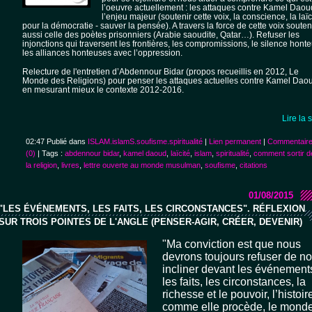
l’oeuvre actuellement : les attaques contre Kamel Daou
l’enjeu majeur (soutenir cette voix, la conscience, la laïc
pour la démocratie - sauver la pensée). A travers la force de cette voix souten
aussi celle des poètes prisonniers (Arabie saoudite, Qatar…). Refuser les
injonctions qui traversent les frontières, les compromissions, le silence honte
les alliances honteuses avec l’oppression.
Relecture de l'entretien d’Abdennour Bidar (propos recueillis en 2012, Le
Monde des Religions) pour penser les attaques actuelles contre Kamel Dao
ions©MC.San
en mesurant mieux le contexte 2012-2016.
ions.©MC
Lire la 
02:47 Publié dans
ISLAM.islamS.soufisme.spiritualité
|
Lien permanent
|
Commentair
(0)
| Tags :
abdennour bidar
,
kamel daoud
,
laïcité
,
islam
,
spiritualité
,
comment sortir d
la religion
,
livres
,
lettre ouverte au monde musulman
,
soufisme
,
citations
01/08/2015
"LES ÉVÉNEMENTS, LES FAITS, LES CIRCONSTANCES". RÉFLEXION
SUR TROIS POINTES DE L'ANGLE (PENSER-AGIR, CRÉER, DEVENIR)
"Ma conviction est que nous
devrons toujours refuser de n
incliner devant les événement
les faits, les circonstances, la
richesse et le pouvoir, l’histoir
comme elle procède, le mond