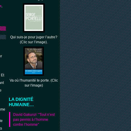
te
,
Qui suis-je pour juger l’autre?
(Clic sur l’image).
er
 Et
Va où l'humanité te porte. (Clic
ant
sur l'image)
e
LA DIGNITÉ
HUMAINE…
isme
David Gakunzi :"Tout n’est
s
pas permis à l’homme
de
contre l’homme"
ts