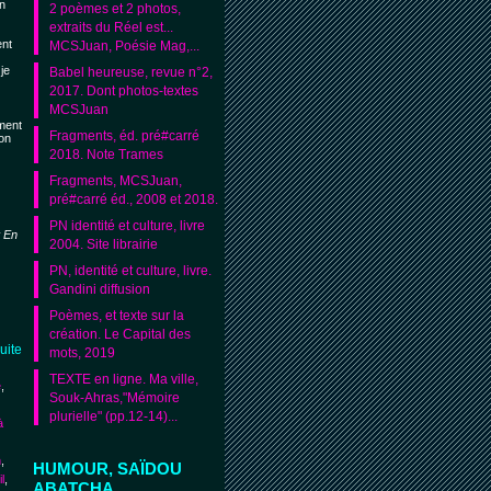
un
2 poèmes et 2 photos,
extraits du Réel est...
ent
MCSJuan, Poésie Mag,...
 je
Babel heureuse, revue n°2,
2017. Dont photos-textes
MCSJuan
ument
Fragments, éd. pré#carré
ion
2018. Note Trames
Fragments, MCSJuan,
pré#carré éd., 2008 et 2018.
PN identité et culture, livre
t
En
2004. Site librairie
PN, identité et culture, livre.
Gandini diffusion
Poèmes, et texte sur la
création. Le Capital des
suite
mots, 2019
TEXTE en ligne. Ma ville,
e
,
Souk-Ahras,"Mémoire
plurielle" (pp.12-14)...
à
h
,
HUMOUR, SAÏDOU
l
,
ABATCHA