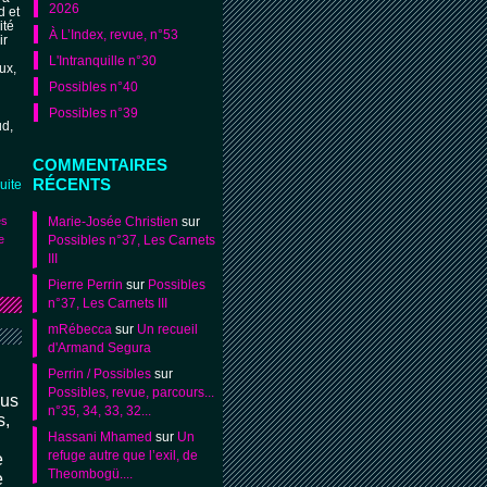
2026
d et
ité
À L’Index, revue, n°53
ir
L'Intranquille n°30
ux,
Possibles n°40
Possibles n°39
ud,
COMMENTAIRES
RÉCENTS
suite
Marie-Josée Christien
sur
es
Possibles n°37, Les Carnets
e
III
Pierre Perrin
sur
Possibles
n°37, Les Carnets III
mRébecca
sur
Un recueil
d'Armand Segura
Perrin / Possibles
sur
Possibles, revue, parcours...
ous
n°35, 34, 33, 32...
s,
Hassani Mhamed
sur
Un
refuge autre que l’exil, de
e
Theombogü....
e