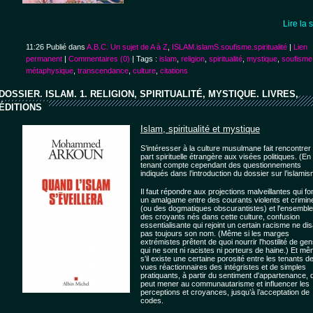
Lire la 
11:26 Publié dans
A.B.C. Un sujet de A à Z
,
ISLAM.islamS.soufisme.spiritualité
|
Lien
permanent
|
Commentaires (0)
| Tags :
islam
,
religion
,
spiritualité
,
mystique
,
soufisme
métaphysique
,
transcendance
,
culture
,
citations
DOSSIER. ISLAM. 1. RELIGION, SPIRITUALITÉ, MYSTIQUE. LIVRES,
ÉDITIONS
Islam, spiritualité et mystique
S’intéresser à la culture musulmane fait rencontrer 
part spirituelle étrangère aux visées politiques. (En
tenant compte cependant des questionnements
indiqués dans l’introduction du dossier sur l’islamis
Il faut répondre aux projections malveillantes qui fo
un amalgame entre des courants violents et crimin
(ou des dogmatiques obscurantistes) et l'ensemble
des croyants nés dans cette culture, confusion
essentialisante qui rejoint un certain racisme ne dis
pas toujours son nom. (Même si les marges
extrémistes prêtent de quoi nourrir l'hostilité de ge
qui ne sont ni racistes ni porteurs de haine.) Et m
s'il existe une certaine porosité entre les tenants d
vues réactionnaires des intégristes et de simples
pratiquants, à partir du sentiment d'appartenance, 
peut mener au communautarisme et influencer les
perceptions et croyances, jusqu’à l’acceptation de
codes.